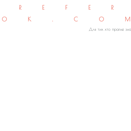
REFE
OK.CO
Для тих хто прагне зна