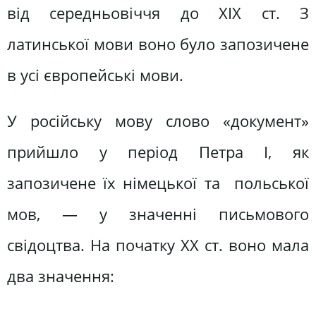
від середньовіччя до ХІХ ст. З
латинської мови воно було запозичене
в усі європейські мови.
У російську мову слово «документ»
прийшло у період Петра I, як
запозичене їх німецької та польської
мов, — у значенні письмового
свідоцтва. На початку XX ст. воно мала
два значення: