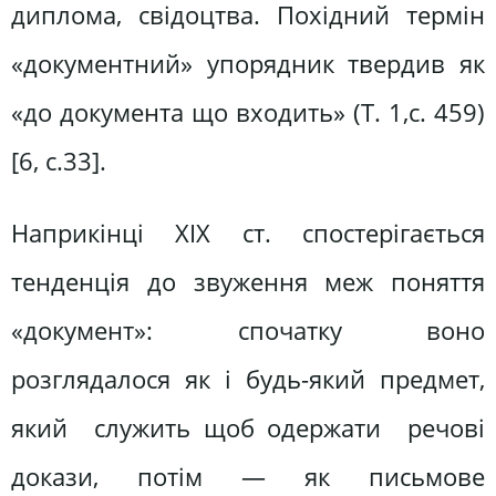
диплома, свідоцтва. Похідний термін
«документний» упорядник твердив як
«до документа що входить» (Т. 1,с. 459)
[6, с.33].
Наприкінці ХІХ ст. спостерігається
тенденція до звуження меж поняття
«документ»: спочатку воно
розглядалося як і будь-який предмет,
який служить щоб одержати речові
докази, потім — як письмове