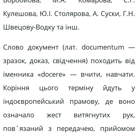
Кулешова, Ю.І. Столярова, А. Суски, Г.Н.
Швецову-Водку та інш.
Слово документ (лат. documentum —
зразок, доказ, свідчення) походить від
іменника «docere» — вчити, навчати.
Коріння цього терміну йдуть у
індоєвропейський прамову, де воно
означало жест витягнутих рук,
пов`язаний з передачею, прийомом