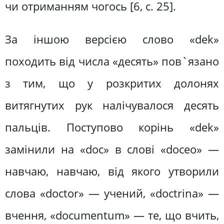
чи отриманням чогось [6, с. 25].
За іншою версією слово «dek»
походить від числа «десять» пов`язано
з тим, що у розкритих долонях
витягнутих рук налічувалося десять
пальців. Поступово корінь «dek»
замінили на «doc» в слові «doceo» —
навчаю, навчаю, від якого утворили
слова «doctor» — учений, «doctrina» —
вчення, «documentum» — те, що вчить,