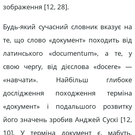
зображення [12, 28].
Будь-який сучасний словник вказує на
те, що слово «документ» походить від
латинського «documentum», а те, у
свою чергу, від дієслова «docere» —
«навчати». Найбільш глибоке
дослідження походження терміна
«документ» і подальшого розвитку
його значень зробив Анджей Сускі [12,
10]. У терміна документ є, мабуть,