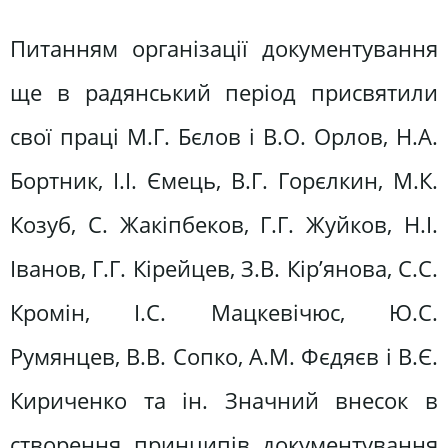
Питанням організації документування
ще в радянський період присвятили
свої праці М.Г. Бєлов і В.О. Орлов, Н.А.
Бортник, І.І. Ємець, В.Г. Горєлкин, М.К.
Козуб, С. Жакіпбеков, Г.Г. Жуйков, Н.І.
Іванов, Г.Г. Кірейцев, З.В. Кір’янова, С.С.
Кромін, І.С. Мацкевічюс, Ю.С.
Румянцев, В.В. Сопко, А.М. Фєдяєв і В.Є.
Кириченко та ін. Значний внесок в
створення принципів документування