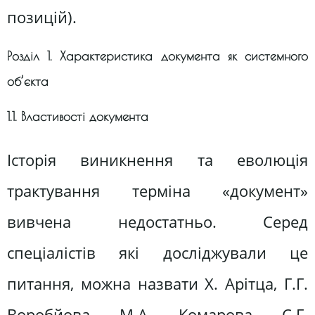
позицій).
Розділ 1. Характеристика документа як системного
об’єкта
1.1. Властивості документа
Історія виникнення та еволюція
трактування терміна «документ»
вивчена недостатньо. Серед
спеціалістів які досліджували це
питання, можна назвати Х. Арітца, Г.Г.
Воробйова, М.А. Комарова, С.Г.