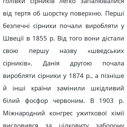
голівки сірників легко запалювалися
від тертя об шорстку поверхню. Перші
безпечні сірники почали виробляти у
Швеції в 1855 р. Від того вони дістали
свою першу назву «шведських
сірників». Данія другою почала
виробляти сірники у 1874 р., а пізніше
й інші країни замінили шкідливий
білий фосфор червоним. В 1903 р.
Міжнародний конгрес ужиткової хімії
висловився за цілковиту заборону