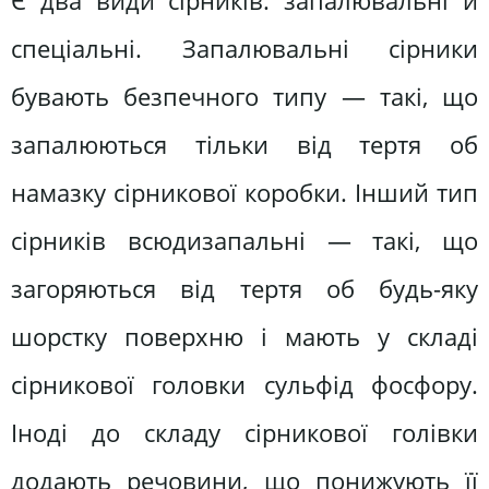
Є два види сірників: запалювальні й
спеціальні. Запалювальні сірники
бувають безпечного типу — такі, що
запалюються тільки від тертя об
намазку сірникової коробки. Інший тип
сірників всюдизапальні — такі, що
загоряються від тертя об будь-яку
шорстку поверхню і мають у складі
сірникової головки сульфід фосфору.
Іноді до складу сірникової голівки
додають речовини, що понижують її