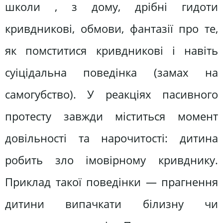
школи , з дому, дрібні гидоти
кривдникові, обмови, фантазії про те,
як помститися кривдникові і навіть
суіцідальна поведінка (замах на
самогубство). У реакціях пасивного
протесту завжди міститься момент
довільності та нарочитості: дитина
робить зло імовірному кривднику.
Приклад такої поведінки — прагнення
дитини випачкати білизну чи