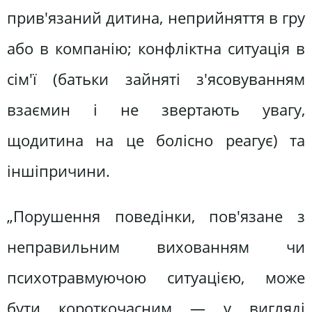
прив'язаний дитина, неприйняття в гру
або в компанію; конфліктна ситуація в
сім'ї (батьки зайняті з'ясовуванням
взаємин і не звертають увагу,
щодитина на це болісно реагує) та
іншіпричини.
„Порушення поведінки, пов'язане з
неправильним вихованням чи
психотравмуючою ситуацією, може
бути короткочасним — у вигляді