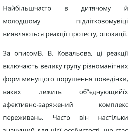
Найбільшчасто в дитячому й
молодшому підлітковомувіці
виявляються реакції протесту, опозиції.
За описомВ. В. Ковальова, ці реакції
включають велику групу різноманітних
форм минущого порушення поведінки,
вяких лежить об”єднующийїх
афективно-заряжений комплекс
переживань. Часто він настільки
значущий для цієї особистості, що стає