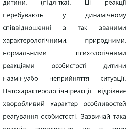
дитини, (підлітка). Ці реакції
перебувають у динамічному
співвідношенні з так званими
характерологічними, природними,
нормальними психологічними
реакціями особистості дитини
назмінуабо неприйняття ситуації.
Патохарактерологічніреакції відрізняє
хворобливий характер особливостей
реагування особистості. Зазвичай така
реакція виявляється не в тому