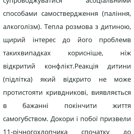
супроводжуватися асоціальними
способами самоствердження (паління,
алкоголізм). Тепла розмова з дитиною,
щирий інтерес до його проблемв
такихвипадках корисніше, ніж
відкритий конфлікт.Реакція дитини
(підлітка) який відкрито не може
протистояти кривдникові, виявляється
в бажанні покінчити життя
самогубством. Докори і побої призвели
11-річногохлопчика спочатку до