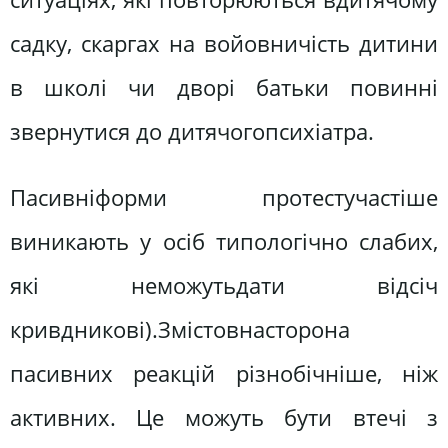
садку, скаргах на войовничість дитини
в школі чи дворі батьки повинні
звернутися до дитячогопсихіатра.
Пасивніформи протестучастіше
виникають у осіб типологічно слабих,
які неможутьдати відсіч
кривдникові).Змістовнасторона
пасивних реакцій різнобічніше, ніж
активних. Це можуть бути втечі з