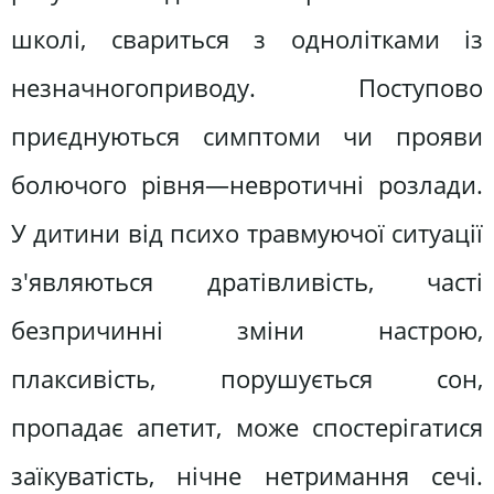
школі, свариться з однолітками із
незначногоприводу. Поступово
приєднуються симптоми чи прояви
болючого рівня—невротичні розлади.
У дитини від психо травмуючої ситуації
з'являються дратівливість, часті
безпричинні зміни настрою,
плаксивість, порушується сон,
пропадає апетит, може спостерігатися
заїкуватість, нічне нетримання сечі.