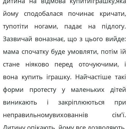
дитина на відмова купитиіграшку,яка
йому сподобалася починає кричати,
тупотіти ногами, падає на підлогу.
Зазвичай воназнає, що з цього вийде:
мама спочатку буде умовляти, потім їй
стане ніяково перед оточуючими, і
вона купить іграшку. Найчастіше такі
форми протесту у маленьких дітей
виникають і закріплюються при
неправильномувихованнів сім'ї.
Дитину опікають, йому все дозволяють,