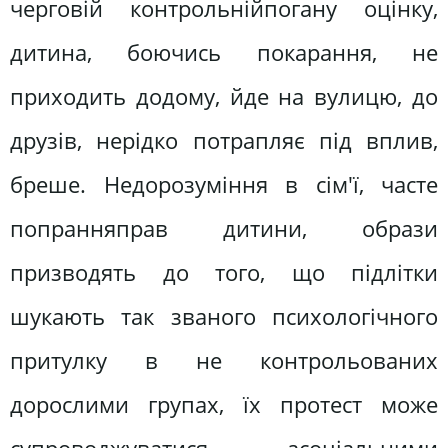
черговій контрольнійпогану оцінку,
дитина, боючись покарання, не
приходить додому, йде на вулицю, до
друзів, нерідко потрапляє під вплив,
бреше. Недорозуміння в сім'ї, часте
попранняправ дитини, образи
призводять до того, що підлітки
шукають так званого психологічного
притулку в не контрольованих
дорослими групах, їх протест може