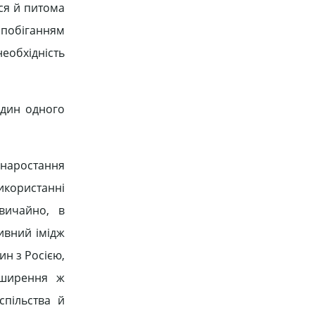
ся й питома
побіганням
еобхідність
один одного
 наростання
икористанні
Звичайно, в
ивний імідж
ин з Росією,
зширення ж
спільства й