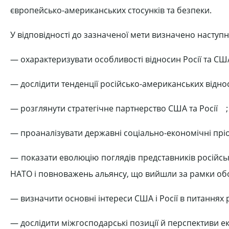
європейсько-американських стосунків та безпеки.
У відповідності до зазначеної мети визначено наступн
— охарактеризувати особливості відносин Росії та США
— дослідити тенденції російсько-американських віднос
— розглянути стратегічне партнерство США та Росії ;
— проаналізувати державні соціально-економічні пріор
— показати еволюцію поглядів представників російсь
НАТО і повноважень альянсу, що вийшли за рамки об
— визначити основні інтереси США і Росії в питаннях
— дослідити міжгосподарські позиції й перспективи е