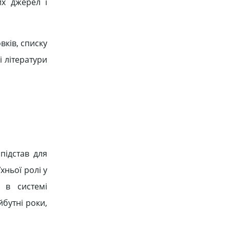
их джерел і
вків, списку
і літератури
підстав для
хньої ролі у
 в системі
бутні роки,