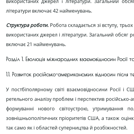
використаних джерел і літератури. Загальний обсяг
літератури включає 42 найменувань.
Структура роботи.
Робота складається зі вступу, трьох 
використаних джерел і літератури. Загальний обсяг р
включає 21 найменувань.
Розділ 1. Еволюція міжнародних взаємовідносин Росії 
1.1. Розвиток російсько-американських відносин після т
У постбіполярному світі взаємовідносини Росії і С
ретельного аналізу проблем і перспектив російсько-ам
формуванні нового світоустрою, утримування по
зовнішньополітичних пріоритетів США, а також оцінк
так само як і областей суперництва й розбіжностей.