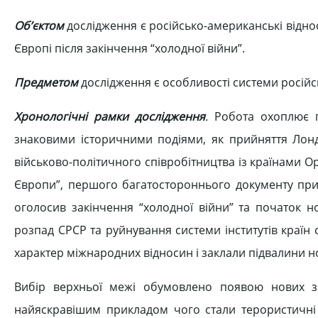
Об’єктом
дослідження є російсько-американські відносин
Європі після закінчення “холодної війни”.
Предметом
дослідження є особливості системи росій
Хронологічні рамки дослідження
.
Робота охоплює 
знаковими історичними подіями, як прийняття Лон
військово-політичного співробітництва із країнами Ор
Європи”, першого багатостороннього документу прий
оголосив закінчення “холодної війни” та початок н
розпад СРСР та руйнування системи інститутів країн 
характер міжнародних відносин і заклали підвалини н
Вибір верхньої межі обумовлено появою нових заг
найяскравішим прикладом чого стали терористичні 