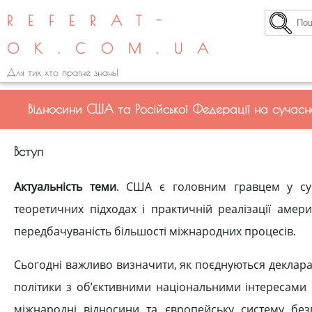
REFERAT-
OK.COM.UA
Для тих хто прагне знань!
Відносини США та Російської Федерації на сучасн
Вступ
Актуальність теми
. США є головним гравцем у суч
теоретичних підходах і практичній реалізації амер
передбачуваність більшості міжнародних процесів.
Сьогодні важливо визначити, як поєднуються декларац
політики з об’єктивними національними інтересами 
міжнародні відносини та європейську систему без