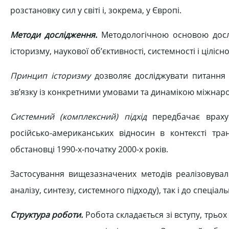
розстановку сил у світі і, зокрема, у Європі.
Методи дослідження.
Методологічною основою досл
історизму, наукової об’єктивності, системності і цілісн
Принцип історизму
дозволяє досліджувати питання р
зв’язку із конкретними умовами та динамікою міжнаро
Системний (комплексний) підхід
передбачає врахув
російсько-американських відносин в контексті тра
обстановці 1990-х-початку 2000-х років.
Застосування вищезазначених методів реалізовувал
аналізу, синтезу, системного підходу), так і до спеці
Структура роботи.
Робота складається зі вступу, трьох 