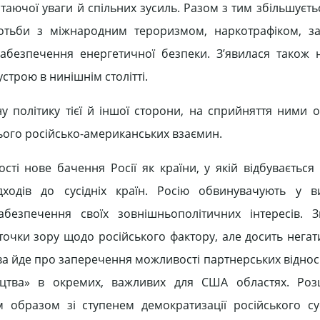
таючої уваги й спільних зусиль. Разом з тим збільшуєть
отьби з міжнародним тероризмом, наркотрафіком, за
забезпечення енергетичної безпеки. З’явилася також н
строю в нинішнім столітті.
у політику тієї й іншої сторони, на сприйняття ними 
ого російсько-американських взаємин.
сті нове бачення Росії як країни, у якій відбувається
дходів до сусідніх країн. Росію обвинувачують у в
абезпечення своїх зовнішньополітичних інтересів. 
 точки зору щодо російського фактору, але досить негат
ова йде про заперечення можливості партнерських віднос
ництва» в окремих, важливих для США областях. Ро
 образом зі ступенем демократизації російського су