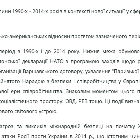
и 1990-х –.2014-х років в контексті нової ситуації у сфе
сько-американських відносин протягом зазначеного пері
період з 1990-х і до 2014 року. Нижня межа обумов
донської декларації НАТО з програмою заходів щодо
ганізації Варшавського договору, ухвалення “Паризької 
нятого Нарадою з безпеки і співробітництва у Європі
ової ери співробітництва. Знаковим моментом цього п
соціалістичного простору: ОВД, РЕВ тощо. Ці події виз
ового світового устрою.
роз та викликів міжнародній безпеці на початку ХХ
атаки Росії проти України в 2014 р., що істотним чи