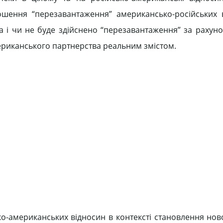
шення “перезавантаження” американсько-російських 
а і чи не буде здійснено “перезавантаження” за рахун
ериканського партнерства реальним змістом.
о-американських відносин в контексті становлення ново