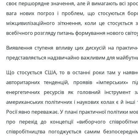
своє першорядне значення, але й вимагають всі зрос
вага нових погроз і проблем, що стосуються бор
міжцивилізаційного зіткнення, коли це стосується 
всебічного розгляду питань формування нового світоу
Виявлення ступеня впливу цих дискусій на практичн
представляється надзвичайно важливим для майбутнь
Що стосується США, то в останні роки там у наявно
авторитарних тенденцій, проявів «імперських» пі
енергетичних ресурсів як головний інструмент з
американських політичних і наукових колах є й інші
Росії явно переважає. У плані практичної політики м
про перехід до концепції «виборчого співробіт
співробітництва погоджується самим безпосереднім