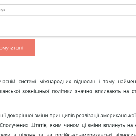
ому етапі
асній системі міжнародних відносин і тому наймен
иканської зовнішньої політики значно впливають на ста
ії докорінної зміни принципів реалізації американсько
Сполучених Штатів, яким чином ці зміни вплинуть на 
пеки в цілому та на російсько-американські відноси