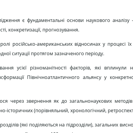
ідження є фундаментальні основи наукового аналізу
ості, конкретизації, прогнозування.
олі російсько-американських відносинах у процесі їх 
дної ситуації протягом зазначеного періоду.
ання усієї різноманітності факторів, які вплинули 
нсформації Північноатлантичного альянсу у конкретно
ося через звернення як до загальнонаукових методів 
ально-історичних (порівняльний, хронологічний, ретроспек
розділів (які поділяються на підрозділи), загальних висно