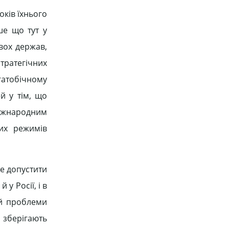
оків їхнього
ше що тут у
вох держав,
ратегічних
гатобічному
й у тім, що
міжнародним
их режимів
не допустити
у Росії, і в
 й проблеми
 зберігають