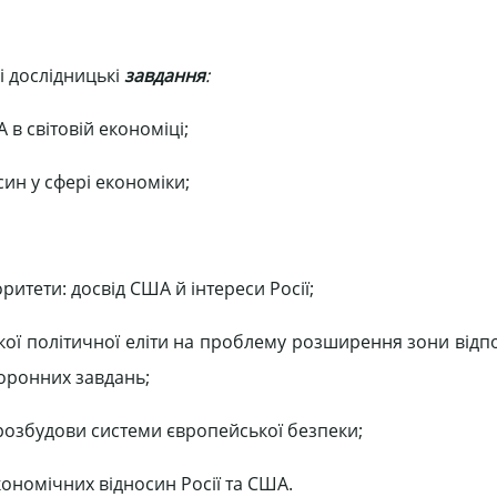
і дослідницькі
завдання
:
 в світовій економіці;
ин у сфері економіки;
итети: досвід США й інтереси Росії;
кої політичної еліти на проблему розширення зони відпо
оронних завдань;
 розбудови системи європейської безпеки;
кономічних відносин Росії та США.