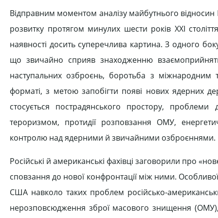
Відправним моментом аналізу майбутнього відносин Ро
розвитку протягом минулих шести років XXI столітт
наявності досить суперечлива картина. З одного бок
що звичайно сприяв знаходженню взаємоприйняти
наступальних озброєнь, боротьба з міжнародним т
форматі, з метою запобігти появі нових ядерних де
стосується пострадянського простору, проблеми 
тероризмом, протидії розповзання ОМУ, енергети
контролю над ядерними й звичайними озброєннями.
Російські й американські фахівці заговорили про «но
сповзання до нової конфронтації між ними. Особливої ув
США навколо таких проблем російсько-американськ
нерозповсюдження зброї масового знищення (ОМУ), 