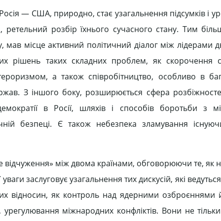
сія — США, природно, стає узагальнення підсумків і ур
я, ретельний розбір їхнього сучасного стану. Тим біль
у, мав місце активний політичний діалог між лідерами д
х рішень таких складних проблем, як скорочення ст
ероризмом, а також співробітництво, особливо в ба
ржав. З іншого боку, розширюється сфера розбіжносте
демократії в Росії, шляхів і способів боротьби з 
чній безпеці. Є також небезпека зламування існуюч
ве відчуження» між двома країнами, обговорюючи те, як 
аги заслуговує узагальнення тих дискусій, які ведуться й 
их відносин, як контроль над ядерними озброєннями
урегулювання міжнародних конфліктів. Вони не тільки