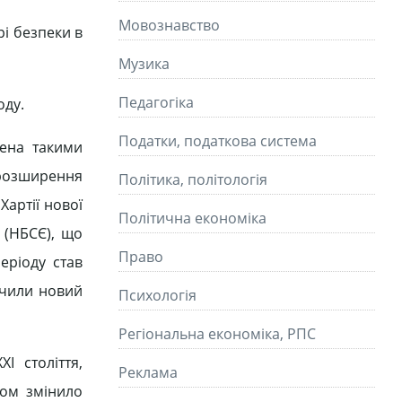
Мовознавство
рі безпеки в
Музика
Педагогіка
оду.
Податки, податкова система
лена такими
 розширення
Політика, політологія
Хартії нової
Політична економіка
 (НБСЄ), що
Право
еріоду став
начили новий
Психологія
Регіональна економіка, РПС
І століття,
Реклама
ном змінило