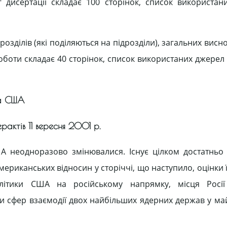
 дисертації складає 100 сторінок, список використан
розділів (які поділяються на підрозділи), загальних висно
оботи складає 40 сторінок, список використаних джерел 
та США
ерактів 11 вересня 2001 р.
ША неодноразово змінювалися. Існує цілком достатньо 
ериканських відносин у сторіччі, що наступило, оцінки ї
літики США на російському напрямку, місця Росії
и сфер взаємодії двох найбільших ядерних держав у май