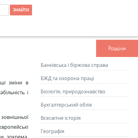
Розділи
Банківська і біржова справа
БЖД та охорона праці
ші зміни в
Біологія, природознавство
більність і
Бухгалтерський облік
ї зовнішньої
Всесвітня історія
європейські
Географія
ни зокрема.