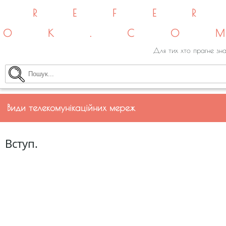
REFE
OK.CO
Для тих хто прагне зна
Види телекомунікаційних мереж
Вступ.