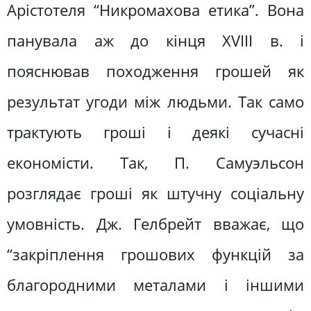
Арістотеля “Никромахова етика”. Вона
панувала аж до кінця XVIII в. і
пояснював походження грошей як
результат угоди між людьми. Так само
трактують гроші і деякі сучасні
економісти. Так, П. Самуэльсон
розглядає гроші як штучну соціальну
умовність. Дж. Гелбрейт вважає, що
“закріплення грошових функцій за
благородними металами і іншими