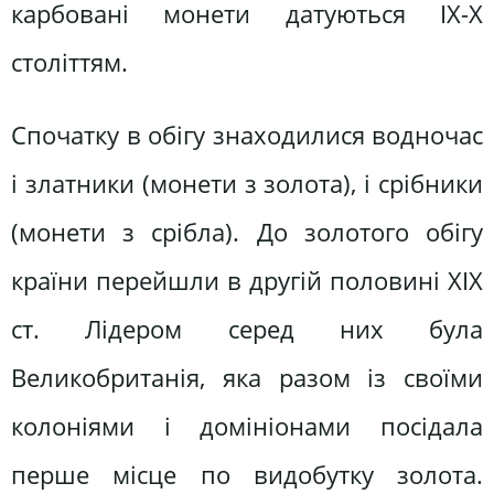
карбовані монети датуються ІХ-Х
століттям.
Спочатку в обігу знаходилися водночас
і златники (монети з золота), і срібники
(монети з срібла). До золотого обігу
країни перейшли в другій половині XIX
ст. Лідером серед них була
Великобританія, яка разом із своїми
колоніями і домініонами посідала
перше місце по видобутку золота.