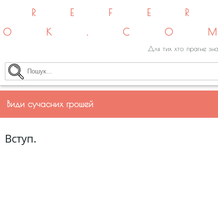
REFE
OK.CO
Для тих хто прагне зна
Види сучасних грошей
Вступ.