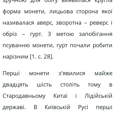
форма монети, лицьова сторона якої
називалася аверс, зворотна – реверс і
обріз – гурт. З метою запобігання
псуванню монети, гурт почали робити
нарізним [1. с. 28].
Перші монети з'явилися майже
двадцять шість століть тому в
Стародавньому Китаї і Лідійській
державі. В Київській Русі перші