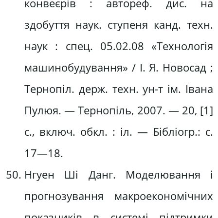
конвеєрів : автореф. дис. на
здобуття наук. ступеня канд. техн.
наук : спец. 05.02.08 «Технологія
машинобудування» / І. Я. Новосад ;
Тернопіл. держ. техн. ун-т ім. Івана
Пулюя. — Тернопіль, 2007. — 20, [1]
с., включ. обкл. : іл. — Бібліогр.: с.
17—18.
Нгуен Ші Данг. Моделювання і
прогнозування макроекономічних
показників в системі підтримки