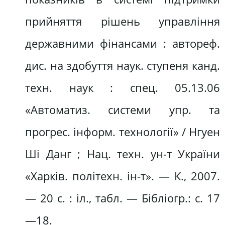
прийняття рішень управління
державними фінансами : автореф.
дис. на здобуття наук. ступеня канд.
техн. наук : спец. 05.13.06
«Автоматиз. системи упр. та
прогрес. інформ. технології» / Нгуен
Ші Данг ; Нац. техн. ун-т України
«Харків. політехн. ін-т». — К., 2007.
— 20 с. : іл., табл. — Бібліогр.: с. 17
—18.