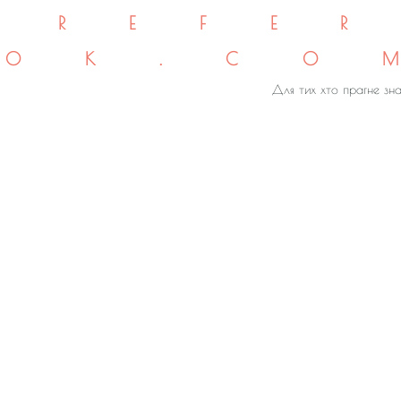
REFE
OK.CO
Для тих хто прагне зна