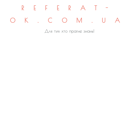
REFERAT-
OK.COM.UA
Для тих хто прагне знань!