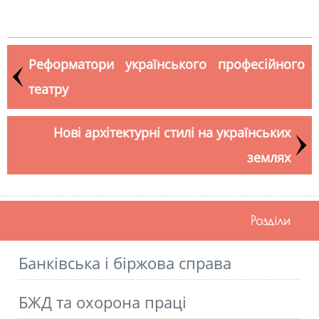
Реформатори українського професійного
театру
Нові архітектурні стилі на українських
землях
Розділи
Банківська і біржова справа
БЖД та охорона праці