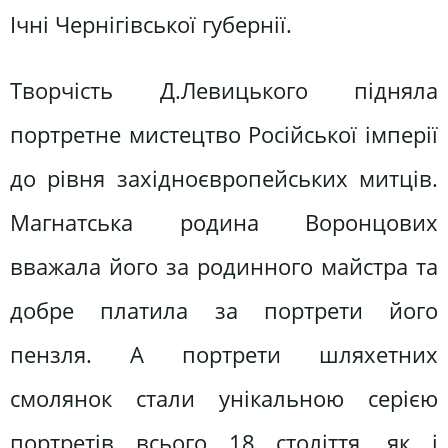
Ічні Чернігівської губернії.
Творчість Д.Левицького підняла
портретне мистецтво Російської імперії
до рівня західноєвропейських митців.
Магнатська родина Воронцових
вважала його за родинного майстра та
добре платила за портрети його
пензля. А портрети шляхетних
смолянок стали унікальною серією
портретів всього 18 століття, як і