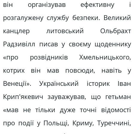
він організував ефективну і
розгалужену службу безпеки. Великий
канцлер литовський Ольбрахт
Радзивілл писав у своєму щоденнику
«про розвідників Хмельницького,
котрих він мав повсюди, навіть у
Венеції». Український історик Іван
Крип'якевич зауважував, що гетьман
«мав не тільки дуже точні відомості
про події у Польщі, Криму, Туреччині,