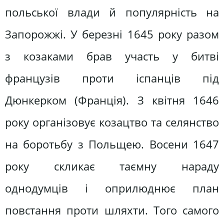
польської влади й популярність на
Запорожжі. У березні 1645 року разом
з козаками брав участь у битві
французів проти іспанців під
Дюнкерком (Франція). З квітня 1646
року організовує козацтво та селянство
на боротьбу з Польщею. Восени 1647
року скликає таємну нараду
однодумців і оприлюднює план
повстання проти шляхти. Того самого