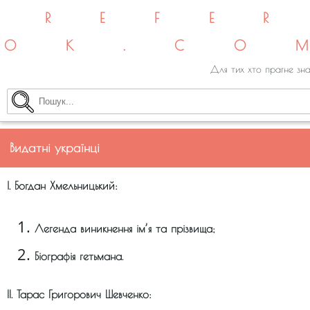
REFE
OK.CO
Для тих хто прагне зна
Видатні українці
І. Богдан Хмельницький:
Легенда виникнення ім’я та прізвища;
Біографія гетьмана.
II. Тарас Григорович Шевченко: