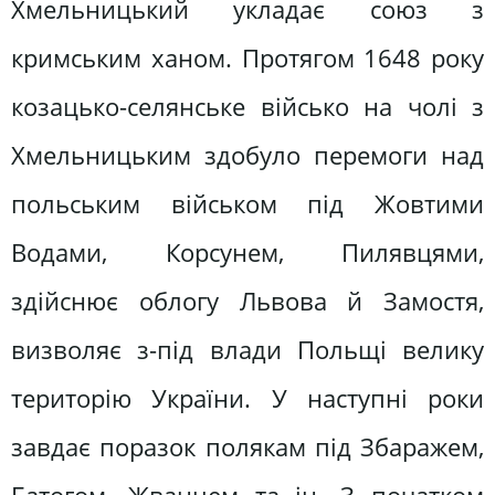
Хмельницький укладає союз з
кримським ханом. Протягом 1648 року
козацько-селянське військо на чолі з
Хмельницьким здобуло перемоги над
польським військом під Жовтими
Водами, Корсунем, Пилявцями,
здійснює облогу Львова й Замостя,
визволяє з-під влади Польщі велику
територію України. У наступні роки
завдає поразок полякам під Збаражем,