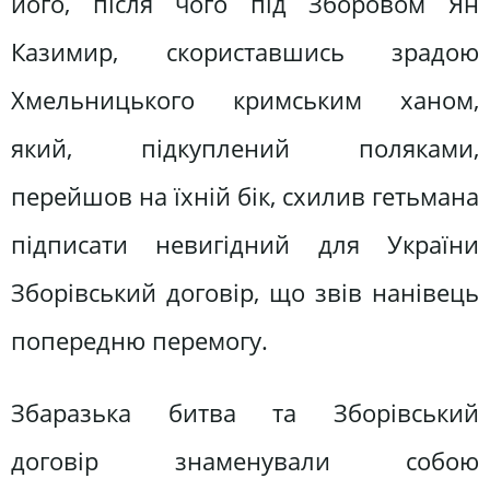
його, після чого під Зборовом Ян
Казимир, скориставшись зрадою
Хмельницького кримським ханом,
який, підкуплений поляками,
перейшов на їхній бік, схилив гетьмана
підписати невигідний для України
Зборівський договір, що звів нанівець
попередню перемогу.
Збаразька битва та Зборівський
договір знаменували собою