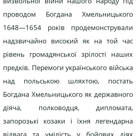
визвольної війни нашого народу під
проводом Богдана Хмельницького
1648—1654 років продемонстрували
надзвичайно високий як на той час
рівень громадянської зрілості наших
предків. Перемоги українського війська
над польською шляхтою, постать
Богдана Хмельницького як державного
діяча, полководця, дипломата,
запорозькі козаки і їхня легендарна
відвага та умілість у бойових діях