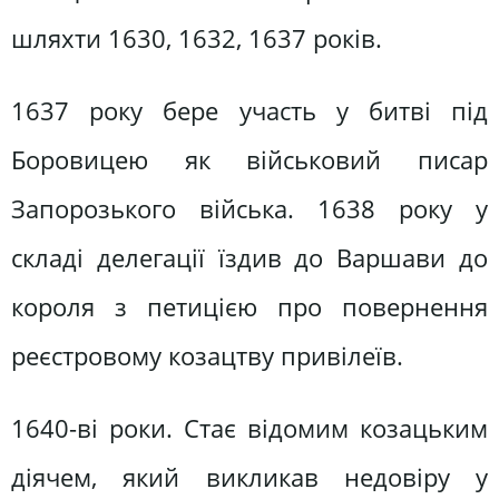
шляхти 1630, 1632, 1637 років.
1637 року бере участь у битві під
Боровицею як військовий писар
Запорозького війська. 1638 року у
складі делегації їздив до Варшави до
короля з петицією про повернення
реєстровому козацтву привілеїв.
1640-ві роки. Стає відомим козацьким
діячем, який викликав недовіру у