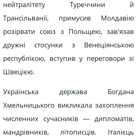
нейтралітету Туреччини й
Трансільванії, примусив Молдавію
розірвати союз з Польщею, зав'язав
дружні стосунки з Венеціянською
республікою, вступив у переговори зі
Швецією.
Українська держава Богдана
Хмельницького викликала захоплення
численних сучасників — дипломатів,
мандрівників, літописців. Італієць