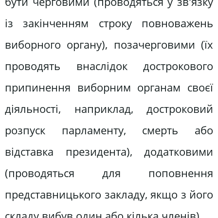
бути черговими (проводяться у зв'язку
із закінченням строку повноважень
виборного органу), позачерговими (їх
проводять внаслідок дострокового
припинення виборним органам своєї
діяльності, наприклад, достроковий
розпуск парламенту, смерть або
відставка президента), додатковими
(проводяться для поповнення
представницького закладу, якщо з його
складу вибув один або кілька членів).