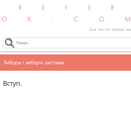
REFE
OK.CO
Для тих хто прагне зна
Вибори і виборчі системи
Вступ.