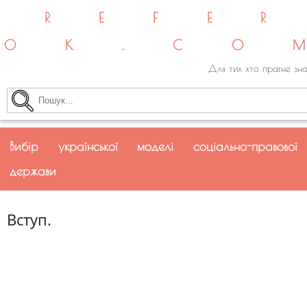
REFE
OK.CO
Для тих хто прагне зна
Вибір української моделі соціально-правової
держави
Вступ.