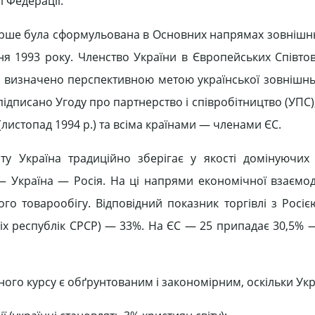
ї Федерації.
ерше була сформульована в Основних напрямах зовнішнь
я 1993 року. Членство України в Європейських Співтов
о визначено перспективною метою української зовнішньо
підписано Угоду про партнерство і співробітництво (УПС)
 (листопад 1994 р.) та всіма країнами — членами ЄС.
ту Україна традиційно зберігає у якості домінуючих
 — Україна — Росія. На ці напрями економічної взаємод
го товарообігу. Відповідний показник торгівлі з Росіє
іх республік СРСР) — 33%. На ЄС — 25 припадає 30,5% —
ного курсу є обґрунтованим і закономірним, оскільки Укр