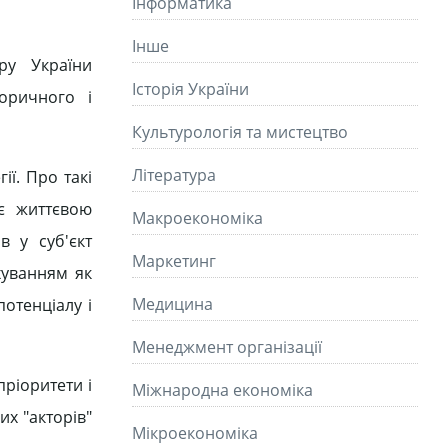
Інформатика
Інше
ру України
Історія України
оричного і
Культурологія та мистецтво
Літературa
ії. Про такі
 є життєвою
Макроекономіка
в у суб'єкт
Маркетинг
ахуванням як
Медицина
отенціалу і
Менеджмент організації
пріоритети і
Міжнародна економіка
их "акторів"
Мікроекономіка