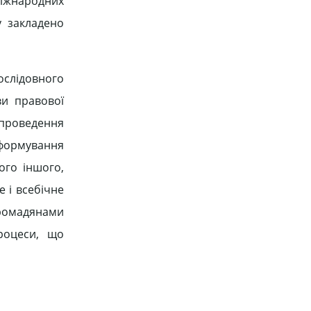
міжнародних
у закладено
ослідовного
ви правової
 проведення
формування
ого іншого,
е і всебічне
ромадянами
процеси, що