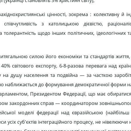
 (українці становлять 3% християн світу);
ахіднохристиянські цінності, зокрема : колективну й і
 співчутливість з католицькою дієвістю, раціоналі
 толерантність щодо інших політичних, ідеологічних та
итягальною силою його економіки та стандартів життя
40% світового експорту, 6-8-разова перевага над країн
у на душу населення та подвійна — за часткою заробіт
ильно наближається до формування демократичної форми 
опарламентом, Президентом Федерації, що має обиратис
тром закордонних справ — координатором зовнішньопол
йської моделі федерації над євразійською (найбільш
си усіх суб'єктів інтеграційного процесу, не нівелюючи