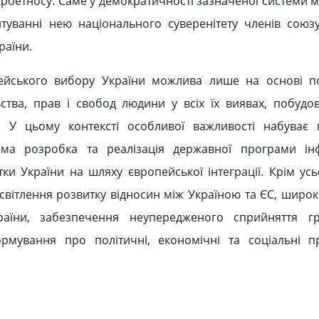
акроетносу. Саме у демократичності зазначеної системи 
антуванні нею національного суверенітету членів союз
раїни.
пейського вибору України можлива лише на основі п
ства, прав і свобод людини у всіх їх виявах, побудо
а. У цьому контексті особливої важливості набуває
ема розробка та реалізація державної програми ін
ки України на шляху європейської інтеграції. Крім усь
исвітлення розвитку відносин між Україною та ЄС, широк
раїни, забезпечення неупередженого сприйняття г
формування про політичні, економічні та соціальні 