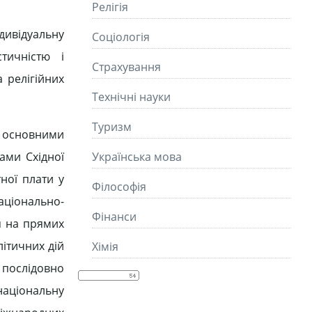
Релігія
ндивідуальну
Соціологія
стичністю і
Страхування
 релігійних
Технічні науки
Туризм
, основними
ами Східної
Українська мова
ної плати у
Філософія
національно-
Фінанси
я на прямих
ітичних дій
Хімія
 послідовно
 національну