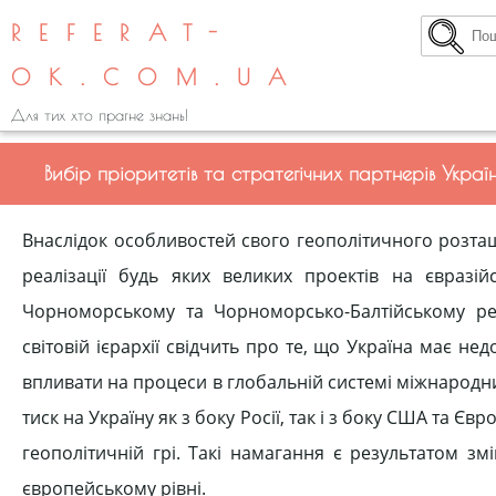
REFERAT-
OK.COM.UA
Для тих хто прагне знань!
Вибір пріоритетів та стратегічних партнерів Украї
Внаслідок особливостей свого геополітичного розта
реалізації будь яких великих проектів на євразійс
Чорноморському та Чорноморсько-Балтійському рег
світовій ієрархії свідчить про те, що Україна має не
впливати на процеси в глобальній системі міжнародн
тиск на Україну як з боку Росії, так і з боку США та Є
геополітичній грі. Такі намагання є результатом зм
європейському рівні.