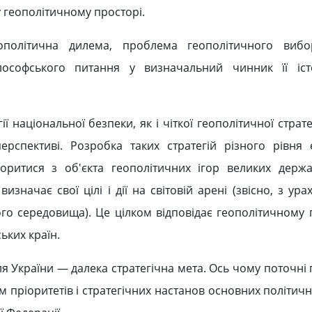
у геополітичному просторі.
олітична дилема, проблема геополітичного вибо
ілософського питання у визначальний чинник її іст
ї національної безпеки, як і чіткої геополітичної стратег
ерспективі. Розробка таких стратегій різного рівня
оритися з об'єкта геополітичних ігор великих держа
изначає свої цілі і дії на світовій арені (звісно, з ур
го середовища). Це цілком відповідає геополітичному п
ьких країн.
ля України — далека стратегічна мета. Ось чому поточні 
 пріоритетів і стратегічних настанов основних політичн