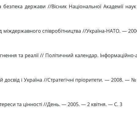
а безпека держави //Вісник Національної Академії наук
ид міждержавного співробітництва //Україна-НАТО. — 200
агнення та реалії // Політичний календар. Інформаційно
досвід і Україна //Стратегічні пріоритети. — 2008. — № 
реси та цінності //День. — 2005. — 2 квітня. — C. 3