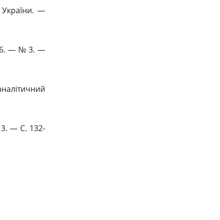
 України. —
6. — № 3. —
-аналітичний
3. — C. 132-