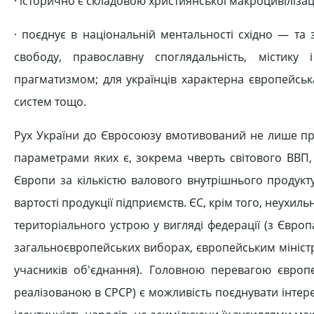
· історично є складовою християнської макроцивілізації
· поєднує в національній ментальності східно — та з
свободу, православну споглядальність, містику і
прагматизмом; для українців характерна європейська
систем тощо.
Рух України до Євросоюзу вмотивований не лише пр
параметрами яких є, зокрема чверть світового ВВП, 
Європи за кількістю валового внутрішнього продукт
вартості продукції підприємств. ЄС, крім того, неух
територіального устрою у вигляді федерації (з Євр
загальноєвропейських виборах, європейським мініс
учасників об'єднання). Головною перевагою європе
реалізованою в СРСР) є можливість поєднувати інтере