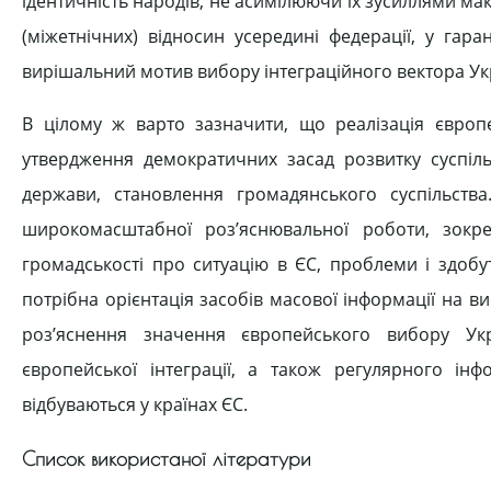
ідентичність народів, не асимілюючи їх зусиллями м
(міжетнічних) відносин усередині федерації, у гар
вирішальний мотив вибору інтеграційного вектора Ук
В цілому ж варто зазначити, що реалізація євро
утвердження демократичних засад розвитку суспіль
держави, становлення громадянського суспільств
широкомасштабної роз’яснювальної роботи, зокр
громадськості про ситуацію в ЄС, проблеми і здобут
потрібна орієнтація засобів масової інформації на в
роз’яснення значення європейського вибору Ук
європейської інтеграції, а також регулярного ін
відбуваються у країнах ЄС.
Список використаної літератури