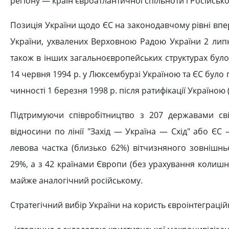
регіону — країн євроатлантичної спільноти і Російсько
Позиція України щодо ЄС на законодавчому рівні вп
України, ухвалених Верховною Радою України 2 липн
також в інших загальноєвропейських структурах бул
14 червня 1994 р. у Люксембурзі Україною та ЄС було 
чинності 1 березня 1998 р. після ратифікації Україною
Підтримуючи співробітництво з 207 державами сві
відносини по лінії "Захід — Україна — Схід" або ЄС
левова частка (близько 62%) вітчизняного зовнішньо
29%, а з 42 країнами Європи (без урахування колишн
майже аналогічний російському.
Стратегічний вибір України на користь євроінтеграцій