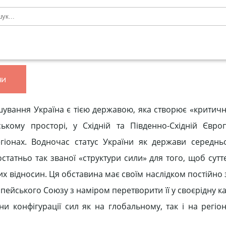
ни
шування Україна є тією державою, яка створює «критичн
ькому просторі, у Східній та Південно-Східній Європ
іонах. Водночас статус України як держави середнь
достатньо так званої «структури сили» для того, щоб су
их відносин. Ця обставина має своїм наслідком постійно
вропейського Союзу з наміром перетворити її у своєрідну ка
іни конфігурації сил як на глобальному, так і на регі