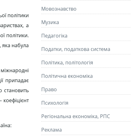
Мовознавство
ої політики
Музика
ариствах, а
ї політики.
Педагогіка
, яка набула
Податки, податкова система
Політика, політологія
 міжнародні
Політична економіка
ії припадає
Право
ю становить
 коефіцієнт
Психологія
Регіональна економіка, РПС
аїна:
Реклама