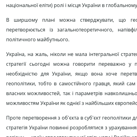
національної еліти) ролі і місця України в глобальном
В ширшому плані можна стверджувати, що геоп
перетворюється із загальнотеоретичного, напівф
політичного майбутнього.
Україна, на жаль, ніколи не мала інтегральної стратегі
стратегії сьогодні можна говорити переважно у п
необхідністю для України, якщо вона хоче перетв
геополітики, тобто в самостійного гравця, який сам в
власних можливостей, так і параметрів навколишньо
можливостям України як однієї з найбільших європейс
Проте перетворення з об'єкта в суб'єкт геополітики д
стратегія України повинні розроблятися з урахуванням