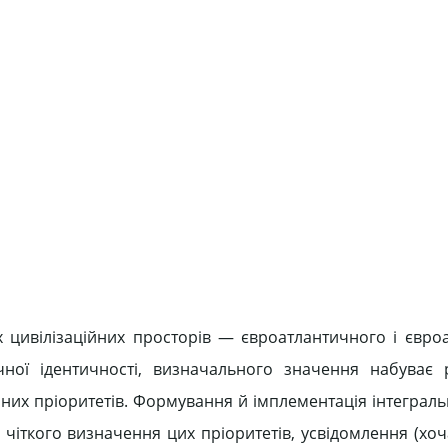
 цивілізаційних просторів — євроатлантичного і євроаз
чної ідентичності, визначального значення набуває
них пріоритетів. Формування й імплементація інтегральн
чіткого визначення цих пріоритетів, усвідомлення (хоча