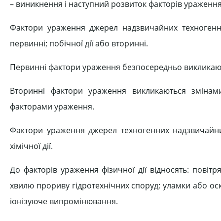
– виникнення і наступний розвиток факторів ураження
Фактори ураження джерел надзвичайних техногенни
первинні; побічної дії або вторинні.
Первинні фактори ураження безпосередньо викликают
Вторинні фактори ураження викликаються змінам
факторами ураження.
Фактори ураження джерел техногенних надзвичайних 
хімічної дії.
До факторів ураження фізичної дії відносять: повітр
хвилю прориву гідротехнічних споруд; уламки або о
іонізуюче випромінювання.