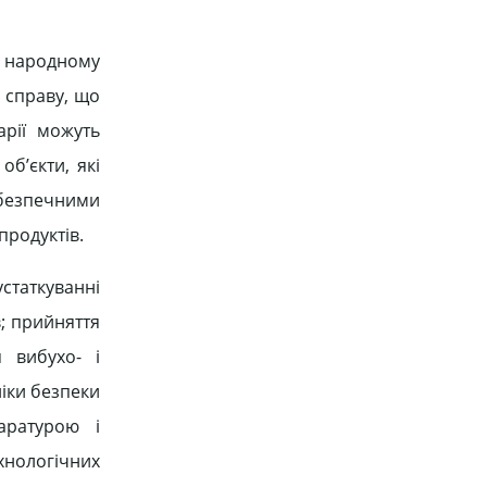
и народному
 справу, що
арії можуть
б’єкти, які
ебезпечними
продуктів.
устаткуванні
в; прийняття
 вибухо- і
іки безпеки
аратурою і
хнологічних