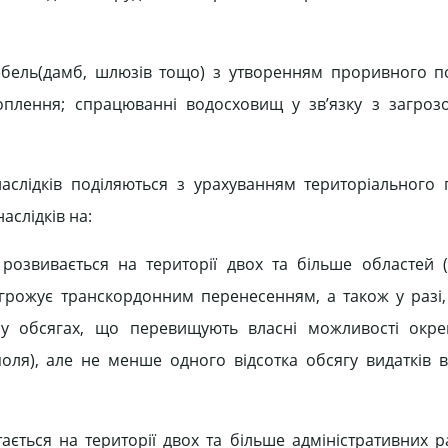
ребель(дамб, шлюзів тощо) з утворенням проривного п
оплення; спрацюванні водосховищ у зв’язку з загро
аслідків поділяються з урахуванням територіального
наслідків на:
розвивається на території двох та більше областей 
агрожує транскордонним перенесенням, а також у разі, 
си у обсягах, що перевищують власні можливості окре
поля), але не менше одного відсотка обсягу видатків в
ається на території двох та більше адміністративних ра