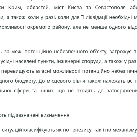
іки Крим, областей, міст Києва та Севастополя аб
а також коли у разі, коли для її ліквідації необхідні м
 можливості окремого району, але не менше одного відс
ить за межі потенційно небезпечного об’єкту, загрожує
сусідні населені пункти, інженерні споруди, а також у разі,
 що перевищують власні можливості потенційно небезпечн
ідного бюджету. До місцевого рівня також належать всі
альної сфери та інших, що не входять до затверджени
ають під зазначені визначення.
уацій класифікують як по генезису, так і по механізму 