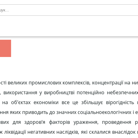
сті великих промислових комплексів, концентрації на них
і, використання у виробництві потенційно небезпечни
 на об’єктах економіки все це збільшує вірогідність
ння яких приводить до значних соціальноекологічних і 
ливих для здоров’я факторів ураження, проведення р
 ліквідації негативних наслідків, які склалися внаслідо