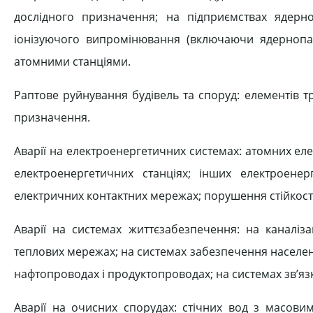
дослідного призначення; на підприємствах ядерн
іонізуючого випромінювання (включаючи ядернопал
атомними станціями.
Раптове руйнування будівель та споруд: елементів 
призначення.
Аварії на електроенергетичних системах: атомних еле
електроенергетичних станціях; інших електроенер
електричних контактних мережах; порушення стійкості
Аварії на системах життєзабезпечення: на каналі
теплових мережах; на системах забезпечення населен
нафтопроводах і продуктопроводах; на системах зв’язк
Аварії на очисних спорудах: стічних вод з масов