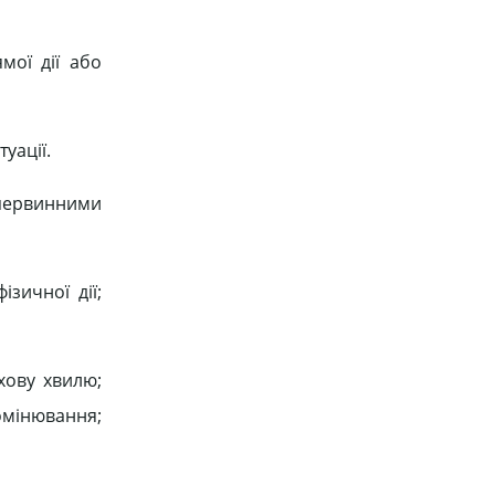
мої дії або
уації.
первинними
зичної дії;
ухову хвилю;
омінювання;