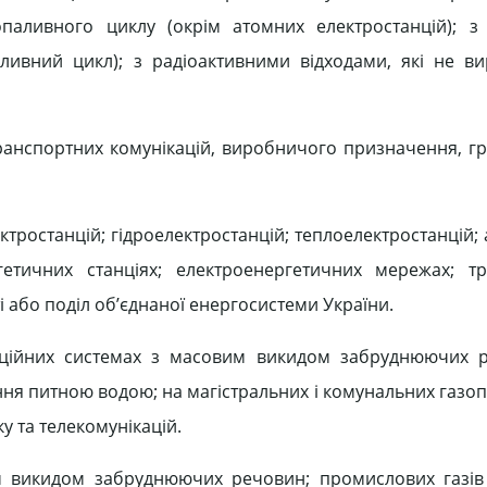
опаливного циклу (окрім атомних електростанцій); 
ивний цикл); з радіоактивними відходами, які не в
транспортних комунікацій, виробничого призначення, г
ктростанцій; гідроелектростанцій; теплоелектростанцій
гетичних станціях; електроенергетичних мережах; т
 або поділ об’єднаної енергосистеми України.
заційних системах з масовим викидом забруднюючих 
ня питною водою; на магістральних і комунальних газоп
у та телекомунікацій.
им викидом забруднюючих речовин; промислових газі