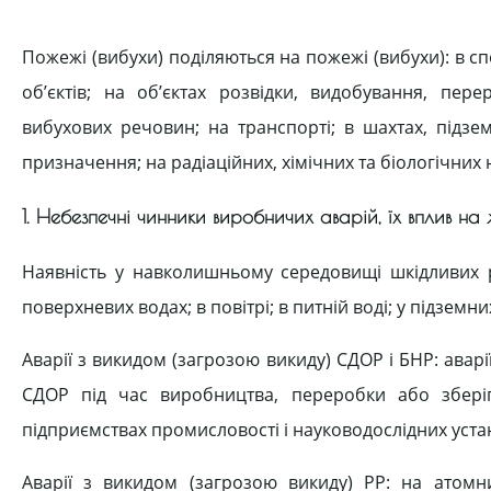
Пожежі (вибухи) поділяються на пожежі (вибухи): в с
об’єктів; на об’єктах розвідки, видобування, пер
вибухових речовин; на транспорті; в шахтах, підзе
призначення; на радіаційних, хімічних та біологічних 
1. Небезпечні чинники виробничих аварій, їх вплив на 
Наявність у навколишньому середовищі шкідливих ре
поверхневих водах; в повітрі; в питній воді; у підземни
Аварії з викидом (загрозою викиду) СДОР і БНР: ава
СДОР під час виробництва, переробки або зберіг
підприємствах промисловості і науководослідних уста
Аварії з викидом (загрозою викиду) РР: на атомн