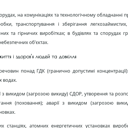
порудах, на комунікаціях та технологічному обладнанні
еробки, транспортування і зберігання легкозаймистих
мних та гірничих виробітках; в будівлях та спорудах г
небезпечних об’єктах.
життя і здоров’я людей та довкілля
човин понад ГДК (гранично допустимі концентрації): 
х водах.
рії з викидом (загрозою викиду) СДОР, утворення та роз
ання (поховання); аварії з викидом (загрозою вики
новках.
их станціях, атомних енергетичних установках виро