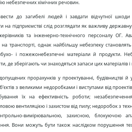
 дію небезпечних хімічних речовин.
звести до загибелі людей і завдати відчутної шкод
и на підприємстві слід розглядати як важливу державну
 керівників та інженерно-технічного персоналу ОГ. Ав
 на транспорті, однак найбільшу небезпеку становлять о
ибухо- і пожежонебезпечні матеріали й продукти. Н
рти, де зберігають чи знаходяться запаси цих матеріалів і 
 допущених прорахунків у проектуванні, будівництві й 
’єктів з великими недоробками і виступами від проекті
бування їх на ефективність роботи; незабезпечення
ою вентиляцією і захистом від пилу; недоробок з техн
нтрольно-вимірювальною, захисною, блокуючою ап
вання. Вони можуть бути також наслідком порушення те