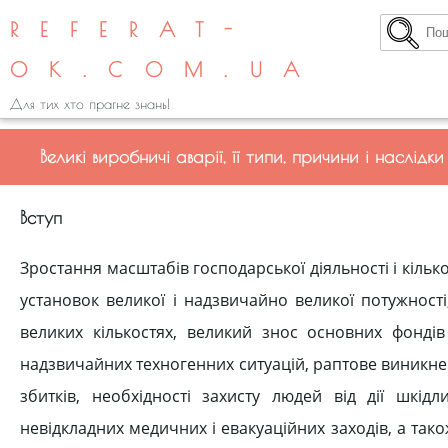
REFERAT-
OK.COM.UA
Для тих хто прагне знань!
Великі виробничі аварії, її типи, причини і наслідки
Вступ
Зростання масштабів господарської діяльності і кілько
установок великої і надзвичайно великої потужност
великих кількостях, великий знос основних фондів
надзвичайних техногенних ситуацій, раптове виникне
збитків, необхідності захисту людей від дії шкід
невідкладних медичних і евакуаційних заходів, а також