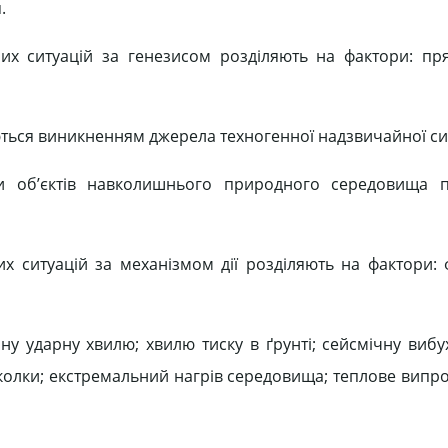
.
х ситуацій за генезисом розділяють на фактори: пря
ься виникненням джерела техногенної надзвичайної сит
и об’єктів навколишнього природного середовища 
ситуацій за механізмом дії розділяють на фактори: фі
яну ударну хвилю; хвилю тиску в ґрунті; сейсмічну виб
сколки; екстремальний нагрів середовища; теплове випр