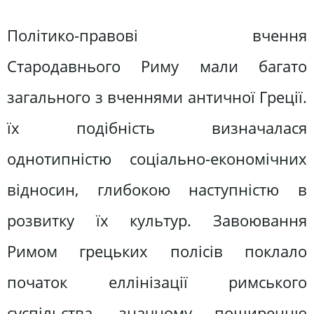
Політико-правові вчення
Стародавнього Риму мали багато
загального з вченнями античної Греції.
їх подібність визначалася
однотипністю соціально-економічних
відносин, глибокою наступністю в
розвитку їх культур. Завоювання
Римом грецьких полісів поклало
початок еллінізації римського
суспільства, значному поширенню