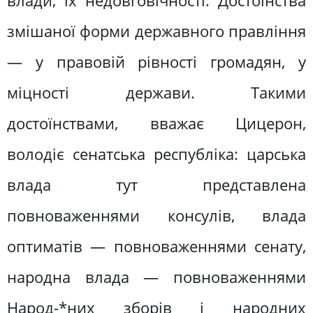
влади, їх недовговічності. Достоїнства
змішаної форми державного правління
— у правовій рівності громадян, у
міцності держави. Такими
достоїнствами, вважає Цицерон,
володіє сенатська республіка: царська
влада тут представлена
повноваженнями консулів, влада
оптиматів — повноваженнями сенату,
народна влада — повноваженнями
Народ-*них зборів і народних