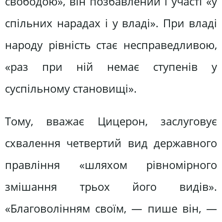
свободою», він позбавлений і участі «у
спільних нарадах і у владі». При владі
народу рівність стає несправедливою,
«раз при ній немає ступенів у
суспільному становищі».
Тому, вважає Цицерон, заслуговує
схвалення четвертий вид державного
правління «шляхом рівномірного
змішання трьох його видів».
«Благоволінням своїм, — пише він, —