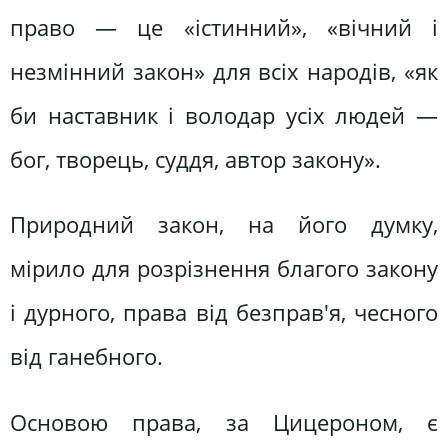
право — це «істинний», «вічний і
незмінний закон» для всіх народів, «як
би наставник і володар усіх людей —
бог, творець, суддя, автор закону».
Природний закон, на його думку,
мірило для розрізнення благого закону
і дурного, права від безправ'я, чесного
від ганебного.
Основою права, за Цицероном, є