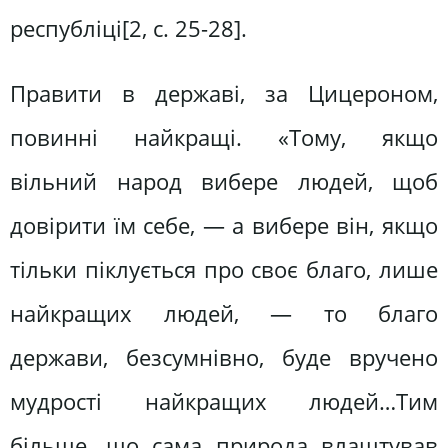
республіці[2, c. 25-28].
Правити в державі, за Цицероном,
повинні найкращі. «Тому, якщо
вільний народ вибере людей, щоб
довірити їм себе, — а вибере він, якщо
тільки піклується про своє благо, лише
найкращих людей, — то благо
держави, безсумнівно, буде вручено
мудрості найкращих людей…Тим
більше, що сама природа влаштував