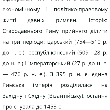
економічному і політико-правовому
житті давніх римлян. Історію
Стародавнього Риму прийнято ділити
на три періоди: царський (754—510 р.
до н. е.), республіканський (509—28 р.
до н. є.) і імператорський (27 р. до н. є.
— 476 р. н. е.). З 395 р. н. є. єдина
Римська імперія розділилася на
Західну і Східну (Візантійську), остання
проіснувала до 1453 р.