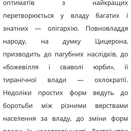
оптиматів з найкращих
перетворюється у владу багатих і
знатних — олігархію. Повновладдя
народу, на думку Цицерона,
призводить до пагубних наслідків, до
«божевілля і сваволі юрби», її
тиранічної влади — охлократії.
Недоліки простих форм ведуть до
боротьби між різними верствами
населення за владу, до зміни форм