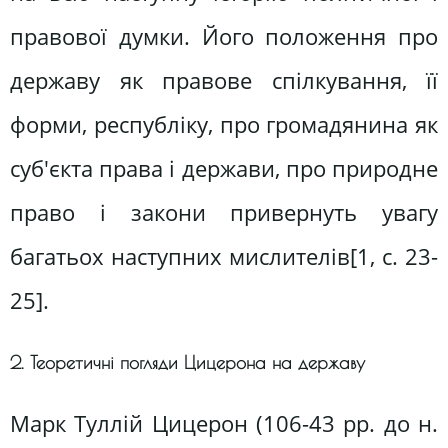
правової думки. Його положення про
державу як правове спілкування, її
форми, республіку, про громадянина як
суб'єкта права і держави, про природне
право і закони привернуть увагу
багатьох наступних мислителів[1, c. 23-
25].
2. Теоретичні погляди Цицерона на державу
Марк Туллій Цицерон (106-43 рр. до н.