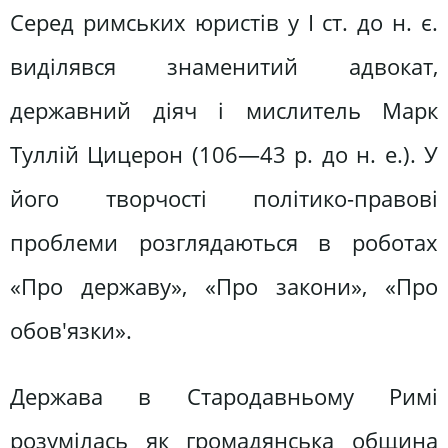
Серед римських юристів у І ст. до н. є.
виділявся знаменитий адвокат,
державний діяч і мислитель Марк
Туллій Цицерон (106—43 р. до н. е.). У
його творчості політико-правові
проблеми розглядаються в роботах
«Про державу», «Про закони», «Про
обов'язки».
Держава в Стародавньому Римі
розумілась як громадянська община