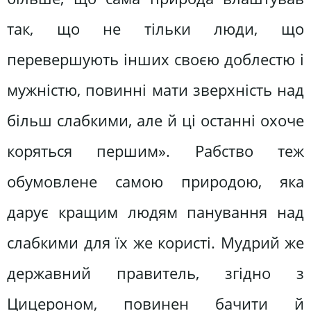
так, що не тільки люди, що
перевершують інших своєю доблестю і
мужністю, повинні мати зверхність над
більш слабкими, але й ці останні охоче
коряться першим». Рабство теж
обумовлене самою природою, яка
дарує кращим людям панування над
слабкими для їх же користі. Мудрий же
державний правитель, згідно з
Цицероном, повинен бачити й