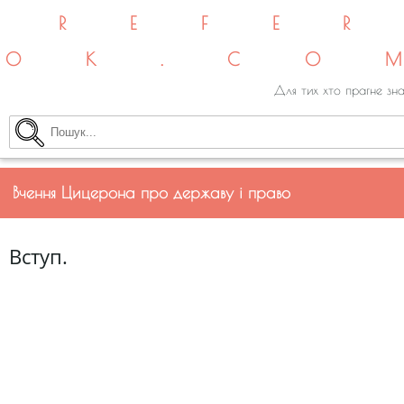
REFE
OK.CO
Для тих хто прагне зна
Вчення Цицерона про державу і право
Вступ.