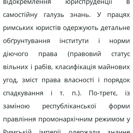
відокремлення юриспруденції в
самостійну галузь знань. У працях
римських юристів одержують детальне
обґрунтування інститути і норми
діючого права (правовий статус
вільних і рабів, класифікація майнових
угод, зміст права власності і порядок
спадкування і т. п.). По-третє, із
заміною республіканської форми
правління промонархічним режимом у
Римській імперії одержали значне