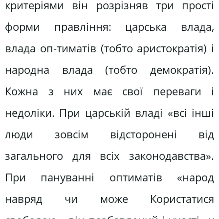
критеріями він розрізняв три прості
форми правління: царська влада,
влада оп-тиматів (тобто аристократія) і
народна влада (тобто демократія).
Кожна з них має свої переваги і
недоліки. При царській владі «всі інші
люди зовсім відсторонені від
загального для всіх законодавства».
При пануванні оптиматів «народ
навряд чи може Користатися