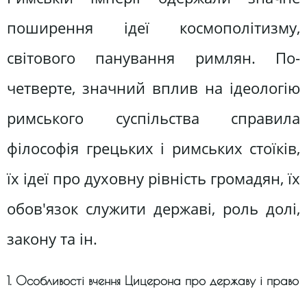
поширення ідеї космополітизму,
світового панування римлян. По-
четверте, значний вплив на ідеологію
римського суспільства справила
філософія грецьких і римських стоїків,
їх ідеї про духовну рівність громадян, їх
обов'язок служити державі, роль долі,
закону та ін.
1. Особливості вчення Цицерона про державу і право