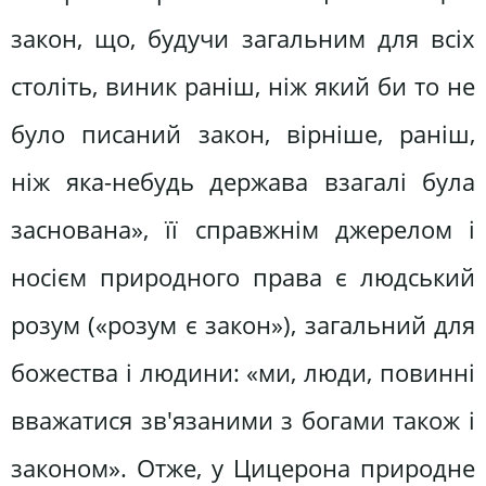
закон, що, будучи загальним для всіх
століть, виник раніш, ніж який би то не
було писаний закон, вірніше, раніш,
ніж яка-небудь держава взагалі була
заснована», її справжнім джерелом і
носієм природного права є людський
розум («розум є закон»), загальний для
божества і людини: «ми, люди, повинні
вважатися зв'язаними з богами також і
законом». Отже, у Цицерона природне