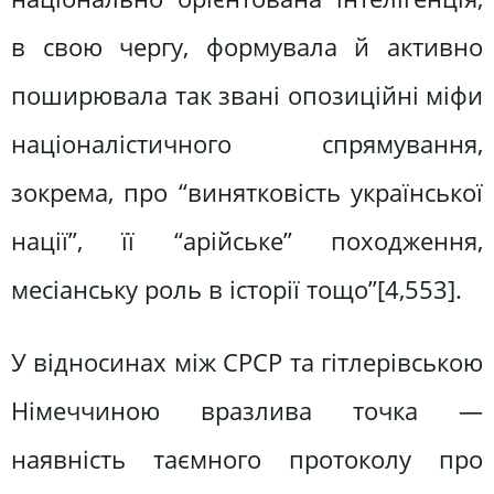
в свою чергу, формувала й активно
поширювала так звані опозиційні міфи
націоналістичного спрямування,
зокрема, про “винятковість української
нації”, її “арійське” походження,
месіанську роль в історії тощо”[4,553].
У відносинах між СРСР та гітлерівською
Німеччиною вразлива точка —
наявність таємного протоколу про