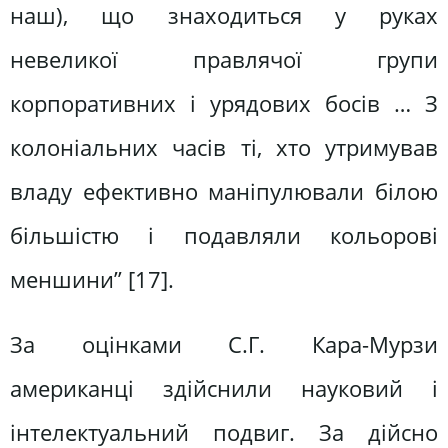
наш), що знаходиться у руках
невеликої правлячої групи
корпоративних і урядових босів … З
колоніальних часів ті, хто утримував
владу ефективно маніпулювали білою
більшістю і подавляли кольорові
меншини” [17].
За оцінками С.Г. Кара-Мурзи
американці здійснили науковий і
інтелектуальний подвиг. За дійсно