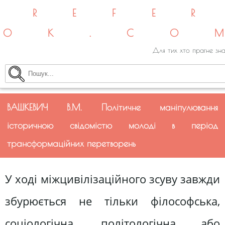
REFE
OK.CO
Для тих хто прагне зна
ВАШКЕВИЧ В.М. Політичне маніпулювання
історичною свідомістю молоді в період
трансформаційних перетворень
У ході міжцивілізаційного зсуву завжди
збурюється не тільки філософська,
соціологічна, політологічна або