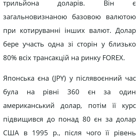
трильйона доларів. Він є
загальновизнаною базовою валютою
при котируванні інших валют. Долар
бере участь одна зі сторін у близько
80% всіх трансакцій на ринку FOREX.
Японська єна (JPY) у післявоєнний час
була на рівні 360 єн за один
американський долар, потім її курс
підвищився до понад 80 єн за долар
США в 1995 p., після чого її рівень