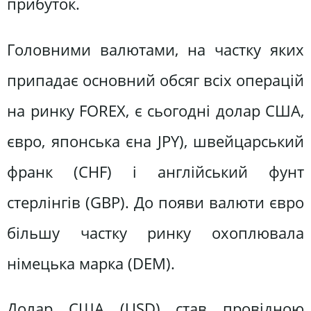
прибуток.
Головними валютами, на частку яких
припадає основний обсяг всіх операцій
на ринку FOREX, є сьогодні долар США,
євро, японська єна JPY), швейцарський
франк (CHF) і англійський фунт
стерлінгів (GBP). До появи валюти євро
більшу частку ринку охоплювала
німецька марка (DEM).
Долар США (USD) став провідною