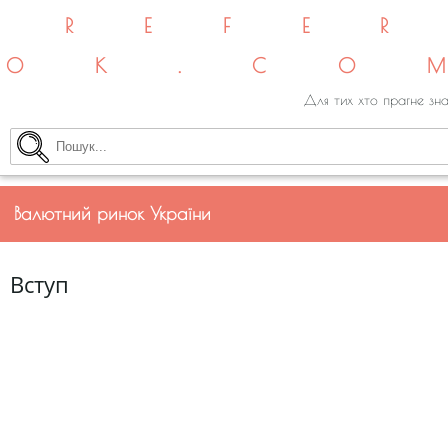
REFE
OK.CO
Для тих хто прагне зна
Валютний ринок України
Вступ