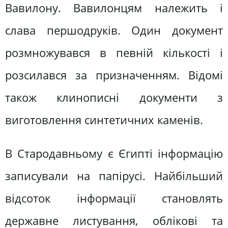
Вавилону. Вавилонцям належить і
слава першодруків. Один документ
розмножувався в певній кількості і
розсилався за призначенням. Відомі
також клинописні документи з
виготовлення синтетичних каменів.
В Стародавньому є Єгипті інформацію
записували на папірусі. Найбільший
відсоток інформації становлять
державне листування, облікові та