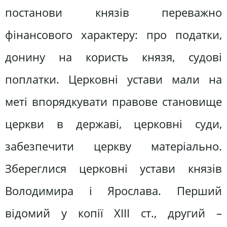
постанови князів переважно
фінансового характеру: про податки,
донину на користь князя, судові
поплатки. Церковні устави мали на
меті впорядкувати правове становище
церкви в державі, церковні суди,
забезпечити церкву матеріально.
Збереглися церковні устави князів
Володимира і Ярослава. Перший
відомий у копії ХІІІ ст., другий –