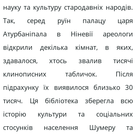
науку та культуру стародавніх народів.
Так, серед руїн палацу царя
Атурбаніпала в Ніневії ареологи
відкрили декілька кімнат, в яких,
здавалося, хтось звалив тисячі
клинописних табличок. Після
підрахунку їх виявилося близько 30
тисяч. Ця бібліотека зберегла всю
історію культури та соціальних
стосунків населення Шумеру та