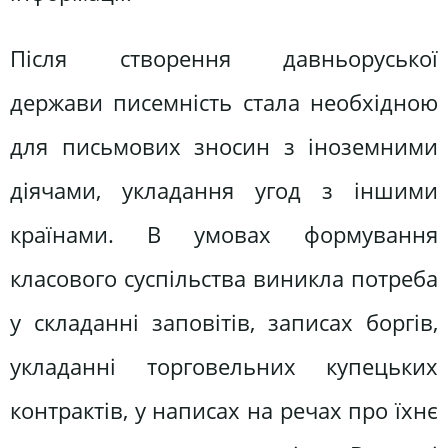
Після створення давньоруської
держави писемність стала необхідною
для письмових зносин з іноземними
діячами, укладання угод з іншими
країнами. В умовах формування
класового суспільства виникла потреба
у складанні заповітів, записах боргів,
укладанні торговельних купецьких
контрактів, у написах на речах про їхнє