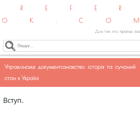
REFE
OK.CO
Для тих хто прагне зна
Управлінське документознавство: історія та сучаний
стан в Україні
Вступ.