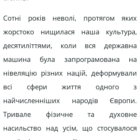
Сотні років неволі, протягом яких
жорстоко нищилася наша культура,
десятиліттями, коли вся державна
машина була запрограмована на
нівеляцію різних націй, деформували
всі сфери життя одного з
найчисленніших народів Європи.
Тривале фізичне та духовне
насильство над усім, що стосувалося