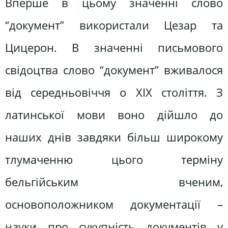
Вперше в цьому значенні слово
“документ” використали Цезар та
Цицерон. В значенні письмового
свідоцтва слово “документ” вживалося
від середньовіччя о ХІХ століття. З
латинської мови воно дійшло до
наших днів завдяки більш широкому
тлумаченню цього терміну
бельгійським вченим,
основоположником документації –
науки про сукупність документів у