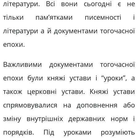
літератури. Всі вони сьогодні є не
тільки пам’ятками писемності і
літератури а й документами тогочасної
епохи.
Важливими документами тогочасної
епохи були княжі устави і “уроки”, а
також церковні устави. Княжі устави
спрямовувалися на доповнення або
зміну внутрішніх державних норм і
порядків. Під уроками розуміють