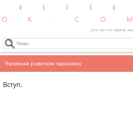
REFE
OK.CO
Для тих хто прагне зна
Управління розвитком персоналу
Вступ.