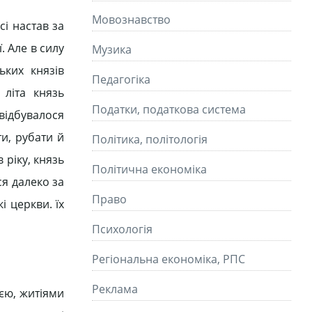
Мовознавство
сі настав за
. Але в силу
Музика
ьких князів
Педагогіка
 літа князь
Податки, податкова система
відбувалося
и, рубати й
Політика, політологія
 ріку, князь
Політична економіка
ся далеко за
Право
і церкви. їх
Психологія
Регіональна економіка, РПС
Реклама
ією, житіями