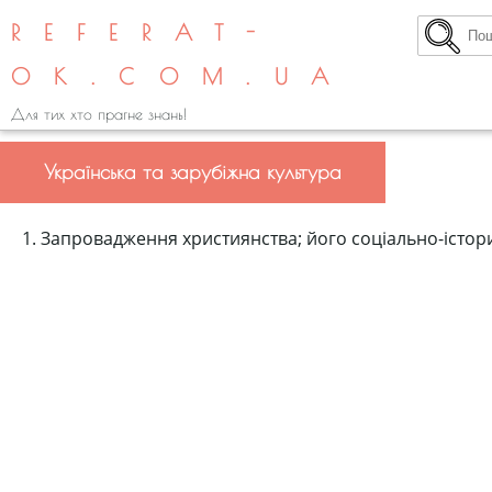
REFERAT-
OK.COM.UA
Для тих хто прагне знань!
Українська та зарубіжна культура
1. Запровадження християнства; його соціально-істори