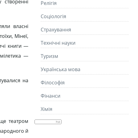
у створенні
Релігія
Соціологія
ляли власні
Страхування
оїхи, Мінеї,
Технічні науки
мчі книги —
омілетика —
Туризм
Українська мова
тувалися на
Філософія
Фінанси
Хімія
 ще театром
 народного й