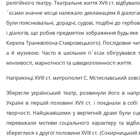
релігійного театру. Театральне життя XVII ст. відбува
´єсами значне місце належало декламаціям й діалогам,
були пояснювальні, дорадчі, судові, подібні до гербо
і діалогів, що робив предметом зображення будь-яке 
Кирила Транквіліона-Ставровецького). Послідовне чи
а й музикою. Часто в шкільних п´єсах обігрувався 
мінливості, марнотності та швидкоплинності життя.
Наприкінці XVIII ст. митрополит С. Мстиславський зов
Зберегли український театр, розвинули його в напря
Україні в першій половині XVII ст. і поєднали в собі
творчості. Найцікавішими у вертепній драмі були сц
переважали мотиви соціального характеру та відби
збереглися з другої половини XVIII ст. (Сокирницький 