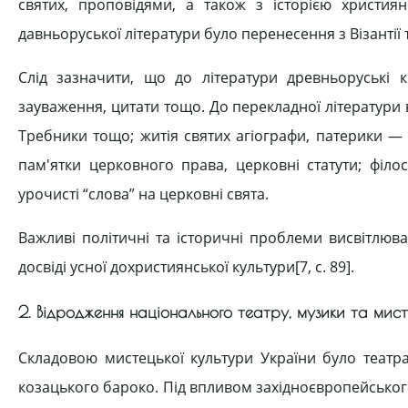
святих, проповідями, а також з історією христи
давньоруської літератури було перенесення з Візантії т
Слід зазначити, що до літератури древньоруські к
зауваження, цитати тощо. До перекладної літератури в
Требники тощо; житія святих агіографи, патерики — 
пам'ятки церковного права, церковні статути; філо
урочисті “слова” на церковні свята.
Важливі політичні та історичні проблеми висвітлюва
досвіді усної дохристиянської культури[7, c. 89].
2. Відродження національного театру, музики та мистец
Складовою мистецької культури України було театрал
козацького бароко. Під впливом західноєвропейського