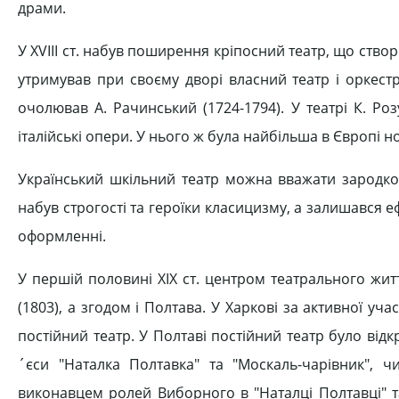
драми.
У XVIII ст. набув поширення кріпосний театр, що ств
утримував при своєму дворі власний театр і оркестр.
очолював А. Рачинський (1724-1794). У театрі К. Ро
італійські опери. У нього ж була найбільша в Європі нот
Український шкільний театр можна вважати зародком
набув строгості та героїки класицизму, а залишавс
оформленні.
У першій половині XIX ст. центром театрального життя
(1803), а згодом і Полтава. У Харкові за активної уч
постійний театр. У Полтаві постійний театр було відк
´єси "Наталка Полтавка" та "Москаль-чарівник", 
виконавцем ролей Виборного в "Наталці Полтавці" та