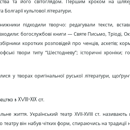
янства та його світоглядом. Першим кроком на шлях
а Болгарії культової літератури.
нижники підходили творчо: редагували тексти, встав
ходили: богослужбові книги — Святе Письмо, Тріоді, Окт
збірники коротких розповідей про ченців, аскетів; кор
софські твори типу “Шестодневу”; історичні хроніки; г
лися у творах оригінальної руської літератури, щоґрун
тва в ХVІІІ-ХІХ ст.
ьне життя. Український театр XVII-XVIII ст. називають
 театру він набув чітких форм, спираючись на традиції