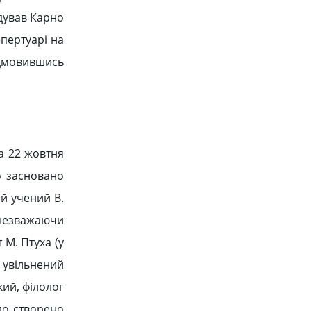
ідував Карно
пертуарі на
відмовившись
 а 22 жовтня
о засновано
й учений В.
, незважаючи
 М. Птуха (у
, увільнений
кий, філолог
уло створено