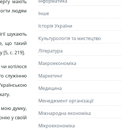
Інформатика
чергу мають
могти людям
Інше
Історія України
ігії шукають
Культурологія та мистецтво
е, що такий
Літературa
5, c. 219].
Макроекономіка
 чи хотілося
бто служінню
Маркетинг
країнською
Медицина
хату.
Менеджмент організації
 мою думку,
Міжнародна економіка
онію у своїй
Мікроекономіка