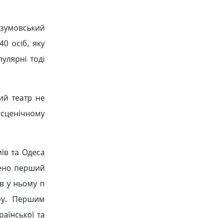
Розумовський
40 осіб, яку
улярні тоді
ий театр не
 сценічному
иїв та Одеса
орено перший
ив у ньому п
тру. Першим
аїнської та