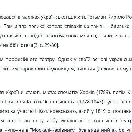
орювався в маєтках української шляхти. Гетьман Кирило 
 Там діяла велика капела співаків-кріпаків — близько 
зумовського, згідно з тогочасною модою, ставились поп
на бібліотека[3, c. 29-30].
 професійного театру. Однак у своїй основі українськ
я ефектним бароковим видовищем, пишним у словесному і
 України стають міста: спочатку Харків (1789), потім К
асті Григорія Квітки-Основ´яненка (1778-1843) було ств
рито за участю І. Котляревського, який у 1819 р. постав
чим розпочав нову добу українського світського теа
 Чупруна в "Москалі-чарівнику" був видатний актор укр