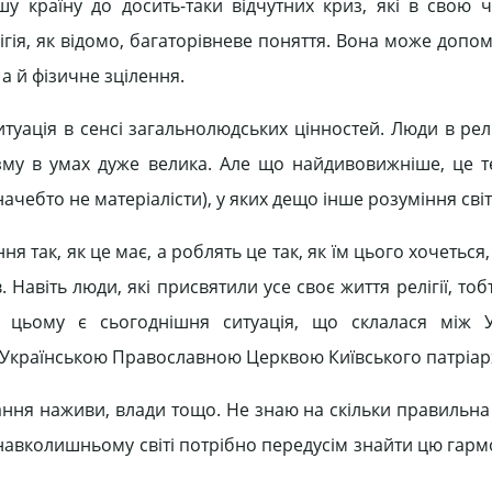
шу країну до досить-таки відчутних криз, які в свою 
ігія, як відомо, багаторівневе поняття. Вона може допо
а й фізичне зцілення.
итуація в сенсі загальнолюдських цінностей. Люди в рел
му в умах дуже велика. Але що найдивовижніше, це т
ебто не матеріалісти), у яких дещо інше розуміння світу [
я так, як це має, а роблять це так, як їм цього хочеться,
 Навіть люди, які присвятили усе своє життя релігії, то
 цьому є сьогоднішня ситуація, що склалася між У
Українською Православною Церквою Київського патріар
ння наживи, влади тощо. Не знаю на скільки правильна
у навколишньому світі потрібно передусім знайти цю гарм