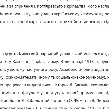
ний за сприяння І. Котляревсьго з кріпацтва. Його насл
ічного реалізму, виступав в українському класичному ре
 життя на сцені харківського театру як його директор, 
 відкрито Київський народний український університет,
тет у Кам´янці-Подільському. В листопаді 1918 р. бул
ість у лютому наступного року. Академію очолив видатни
чному, фізико-математичному та соціально-економічному)
о працювали видатні вчені: історик Д. Багалій, економіст
ономічного факультету Інституту харчової промисловості
мікробіолог Д. Заболотний, ботаніки О. Фомін та В. Липсь
літературознавець С Єфремов та ін. У серпні 1918 р. б