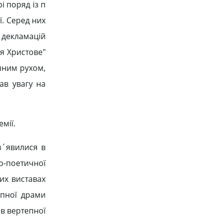
і поряд із п
ї. Серед них
п декламацій
ня Христове"
чним рухом,
ав увагу на
мії.
з´явилися в
но-поетичної
их виставах
епної драми
ів вертепної