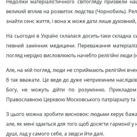
Недоліки матеріалістичного світогляду призвели на
великий вплив на розвиток людства (Чорнобиль). Рел
знайти сенс життя, і вона ж може дати лише духовний, 
На сьогодні в Україні склалася досить-таки складна с
певний замінник медицини. Переважання матеріаліз
погляд нерідко висловлюють начебто релігійні люди (нач
Але, на мій погляд, люди не сприймають релігійні вченн
б так вважати. Це веде до дуже неприємним наслідків.
Богу, не можуть дійти по розумінню. Прикладом
Православною Церквою Московського патріархату та 
З цього можна зробити висновок: людьми керує бажа
але, як мені здається для того щоб досягти гармонії 
душі, лад у самого себе, а звідси йти далі.