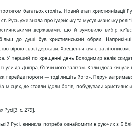
ротягом багатьох століть. Новий етап християнізації Ру
. Русь уже знала про іудейську та мусульманську релігії
ристиянськими державами, що й зумовило вибір київс
більш до душі був християнський обряд. Наприкінці
тво вірою своєї держави. Хрещення киян, за літописом, 
іпра. У перший по хрещенні день Володимир велів скидат
ягнули до Дніпра, б'ючи його залізом. Коли ідола кинули в
 аж перейде пороги — тоді лишіть його». Перун затримав
 місцях, де стояли ідоли богів, побудували християнськ
Русі[3, c. 279].
ькій Русі, виникла потреба ознайомити віруючих з Бібл