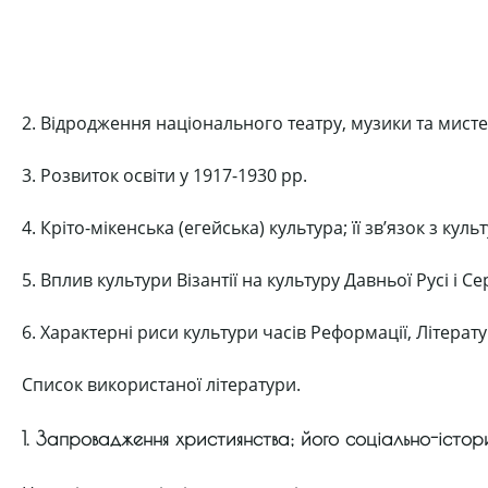
2. Відродження національного театру, музики та мистецт
3. Розвиток освіти у 1917-1930 рр.
4. Кріто-мікенська (егейська) культура; її зв’язок з ку
5. Вплив культури Візантії на культуру Давньої Русі і 
6. Характерні риси культури часів Реформації, Літерату
Список використаної літератури.
1. Запровадження християнства; його соціально-істор