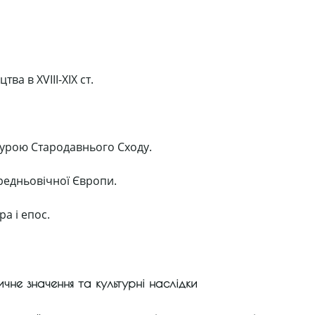
ва в ХVІІІ-ХІХ ст.
льтурою Стародавнього Сходу.
Середньовічної Європи.
ра і епос.
ичне значення та культурні наслідки