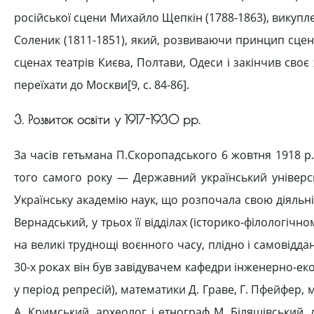
російської сцени Михайло Щепкін (1788-1863), викупле
Соленик (1811-1851), який, розвиваючи принцип сцен
сценах театрів Києва, Полтави, Одеси і закінчив своє
переїхати до Москви[9, c. 84-86].
3. Розвиток освіти у 1917-1930 рр.
За часів гетьмана П.Скоропадського 6 жовтня 1918 р.
того самого року — Державний український універси
Українську академію наук, що розпочала свою діяльн
Вернадський, у трьох її відділах (історико-філологі
на великі труднощі воєнного часу, плідно і самовіддан
30-х роках він був завідувачем кафедри інженерно-ек
у період репресій), математики Д. Граве, Г. Пфейфер, 
А. Кримський, археолог і етнограф М. Біляшівський, 