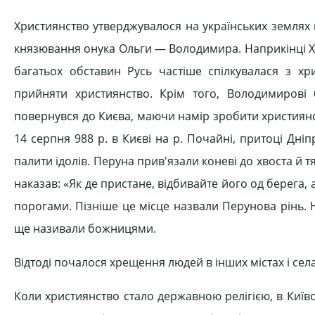
Християнство утверджувалося на українських землях п
князювання онука Ольги — Володимира. Наприкінці X ст
багатьох обставин Русь частіше спілкувалася з х
прийняти християнство. Крім того, Володимирові 
повернувся до Києва, маючи намір зробити християнс
14 серпня 988 р. в Києві на р. Почайні, притоці Дн
палити ідолів. Перуна прив'язали коневі до хвоста й т
наказав: «Як де пристане, відбивайте його од берега,
порогами. Пізніше це місце назвали Перунова рінь. На
ще називали божницями.
Відтоді почалося хрещення людей в інших містах і селах 
Коли християнство стало державною релігією, в Київс