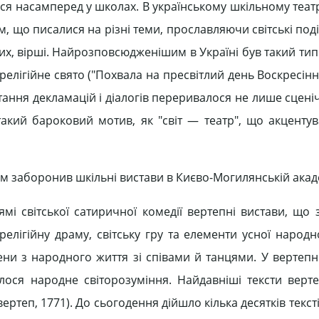
лося насамперед у школах. В українському шкільному театр
 що писалися на різні теми, прославляючи світські поді
вих, вірші. Найрозповсюдженішим в Україні був такий ти
релігійне свято ("Похвала на пресвітлий день Воскресін
тання декламацій і діалогів переривалося не лише сцені
такий бароковий мотив, як "світ — театр", що акцентув
сім заборонив шкільні вистави в Києво-Могилянській акаде
мі світської сатиричної комедії вертепні вистави, що 
 релігійну драму, світську гру та елементи усної народ
ени з народного життя зі співами й танцями. У вертепн
лося народне світорозуміння. Найдавніші тексти верт
вертеп, 1771). До сьогодення дійшло кілька десятків текст