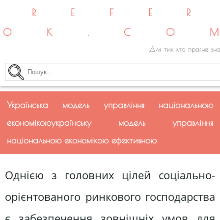
REFE
OK.CO
Для тих хто прагне зна
Українська модель управління національною
економікоюукраїнську модель управління
національною економікою ефективною
Однією з головних цілей соціально-
орієнтованого ринкового господарства
є забезпечення зовнішніх умов для