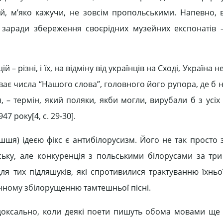
 й, м’яко кажучи, не зовсім пропольськими. Напевно, 
ії заради збереження своєрідних музейних експонатів 
 – різні, і їх, на відміну від українців на Сході, Україна 
 буває числа “Нашого слова”, головного його рупора, де б 
, – термін, який поляки, якби могли, вирубали б з усіх
7 року[4, c. 29-30].
шшя) ідеєю фікс є антибілорусизм. Його не так просто 
ську, але конкуренція з польськими білорусами за три
ля тих підляшуків, які спротивилися трактуванню їхньої
тучному збілорущенню тамтешньої пісні.
радоксально, коли деякі поети пишуть обома мовами ще 