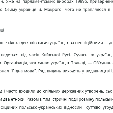
ин. Уже на парламентських виборах 1989р. привернен
Сейму українця В. Мокрого, чого не траплялося в ц
ьщі
е кілька десятків тисяч українців, за неофіційними — д
ведеться від часів Київської Русі. Сучасні ж українц
 Організація, яка єднає українців Польщі, — Об'єднанн
урнал "Рідна мова". Ряд видань виходять у видавництві
яд і часто входили до спільних державних утворень, сьо
два етноси. Разом з тим істричні події розміну польськ
офіційних польсько-українських відносин і суттєво утру