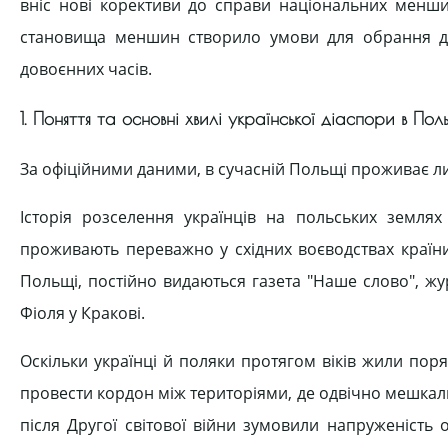
вніс нові корективи до справи національних менш
становища меншин створило умови для обрання до 
довоєнних часів.
1. Поняття та основні хвилі української діаспори в Пол
За офіційними даними, в сучасній Польщі проживає лиш
Історія розселення українців на польських землях 
проживають переважно у східних воєводствах країни.
Польщі, постійно видаються газета "Наше слово", ж
Фіоля у Кракові.
Оскільки українці й поляки протягом віків жили пор
провести кордон між територіями, де одвічно мешкали 
після Другої світової війни зумовили напруженість 