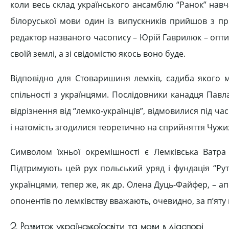
коли весь склад українського ансамблю “Ранок” навчає
білоруської мови один із випускників прийшов з п
редактор названого часопису – Юрій Гаврилюк – опти
своїй землі, а зі свідомістю якось воно буде.
Відповідно для Стоваришиня лемків, садиба якого м
спільності з українцями. Послідовники канадця Павла
відрізнення від “лемко-українців”, відмовилися під ч
і натомість згодилися теоретично на сприйняття Чужих З
Символом їхньої окремішності є Лемківська Ватра
Підтримують цей рух польський уряд і фундація “Руте
українцями, тепер же, як др. Олена Дуць-Файфер, – апо
опонентів по лемківству вважають, очевидно, за п’яту к
2. Розвиток українськоїосвіти та мови в діаспорі