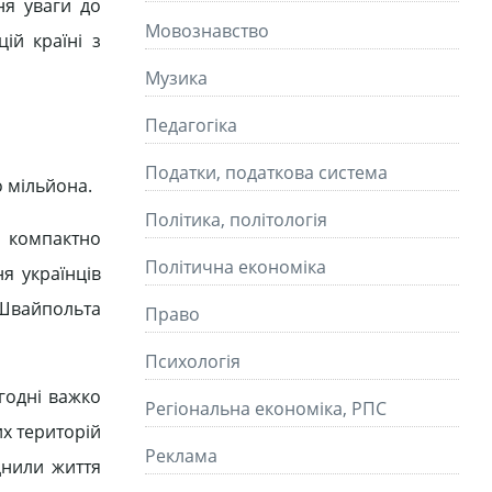
ня уваги до
Мовознавство
ій країні з
Музика
Педагогіка
Податки, податкова система
о мільйона.
Політика, політологія
і компактно
Політична економіка
я українців
 Швайпольта
Право
Психологія
годні важко
Регіональна економіка, РПС
их територій
Реклама
днили життя