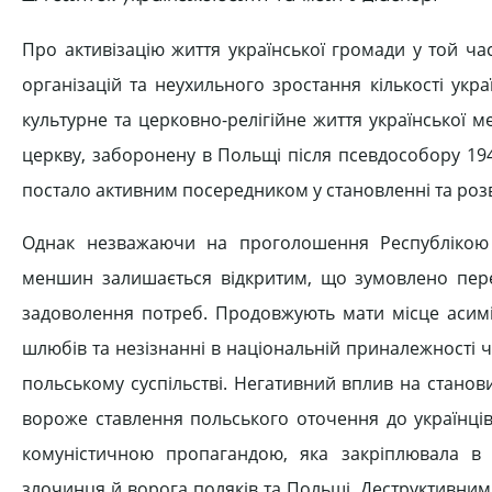
Про активізацію життя української громади у той ч
організацій та неухильного зростання кількості ук
культурне та церковно-релігійне життя української м
церкву, заборонену в Польщі після псевдособору 19
постало активним посередником у становленні та роз
Однак незважаючи на проголошення Республікою 
меншин залишається відкритим, що зумовлено перед
задоволення потреб. Продовжують мати місце асиміл
шлюбів та незізнанні в національній приналежності ч
польському суспільстві. Негативний вплив на станов
вороже ставлення польського оточення до українці
комуністичною пропагандою, яка закріплювала в 
злочинця й ворога поляків та Польщі. Деструктивним