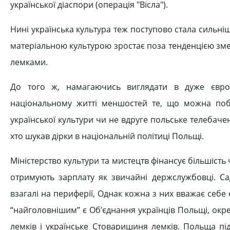
української діаспори (операція "Вісла").
Нині українська культура теж поступово стала сильнішо
матеріальною культурою зростає поза тенденцією змен
лемками.
До того ж, намагаючись виглядати в дуже європ
національному житті меншостей те, що можна поба
української культури чи не вдруге польське телебачен
хто шукав дірки в національній політиці Польщі.
Міністерство культури та мистецтв фінансує більшість 
отримують зарплату як звичайні держслужбовці. С
взагалі на периферії, Однак кожна з них вважає себе 
“найголовнішим” є Об’єднання українців Польщі, окр
лемків і українське Стоваришиня лемків. Польща пі