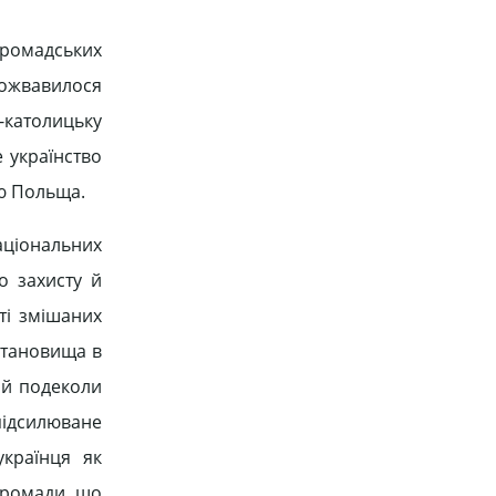
громадських
Пожвавилося
о-католицьку
 українство
ою Польща.
ціональних
о захисту й
ті змішаних
 становища в
 й подеколи
підсилюване
українця як
громади, що