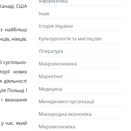
Інформатика
 Канаді, США
Інше
Історія України
 з найбільш
Культурологія та мистецтво
ців, німців,
Літературa
 суспільно-
Макроекономіка
торії нових
Маркетинг
 діяльності
Медицина
для Польщі І
і визнання
Менеджмент організації
Міжнародна економіка
 у час, який
Мікроекономіка