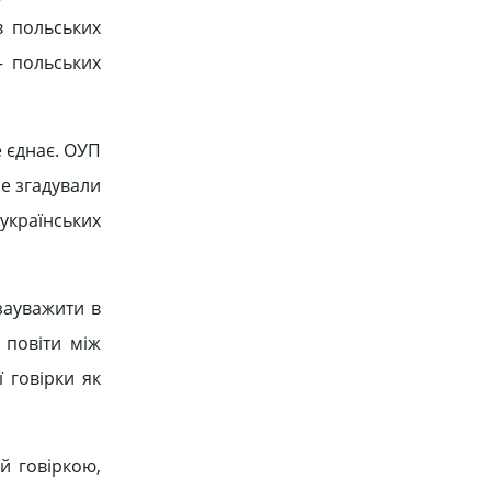
в польських
– польських
не єднає. ОУП
не згадували
 українських
зауважити в
 повіти між
 говірки як
й говіркою,