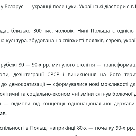
у Бєларусі — українці-полещуки. Українські діаспори є в
адає близько 300 тис. чоловік. Нині Польща є однією
ультура, збудована на співжитті поляків, євреїв, україн
рубежі 80 — 90-х рр. минулого століття — трансформації
опи, дезінтеграції СРСР і виникнення на його тери
до демократизації — сформувалися нові можливості для
олітичні та соціально-економічні зміни сягнув болючої 
— відмови від концепції однонаціональної держави 
ав.
пільності в Польщі наприкінці 80-х — початку 90-х рр.,