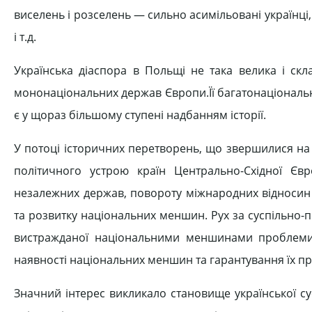
виселень і розселень — сильно асимільовані українці, 
і т.д.
Українська діаспора в Польщі не така велика і скл
мононаціональних держав Європи.Її багатонаціональна к
є у щораз більшому ступені надбанням історії.
У потоці історичних перетворень, що звершилися на 
політичного устрою країн Центрально-Східної Євр
незалежних держав, повороту міжнародних відносин 
та розвитку національних меншин. Рух за суспільно-п
вистражданої національними меншинами проблеми 
наявності національних меншин та гарантування їх пр
Значний інтерес викликало становище української сус