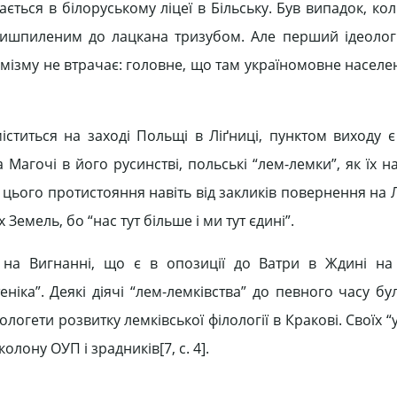
ться в білоруському ліцеї в Більську. Був випадок, кол
ришпиленим до лацкана тризубом. Але перший ідеолог
мізму не втрачає: головне, що там україномовне населе
іститься на заході Польщі в Ліґниці, пунктом виходу є
 Магочі в його русинстві, польські “лем-лемки”, як їх 
ас цього протистояння навіть від закликів повернення на
емель, бо “нас тут більше і ми тут єдині”.
 на Вигнанні, що є в опозиції до Ватри в Ждині на
ніка”. Деякі діячі “лем-лемківства” до певного часу б
логети розвитку лемківської філології в Кракові. Своїх “
олону ОУП і зрадників[7, c. 4].