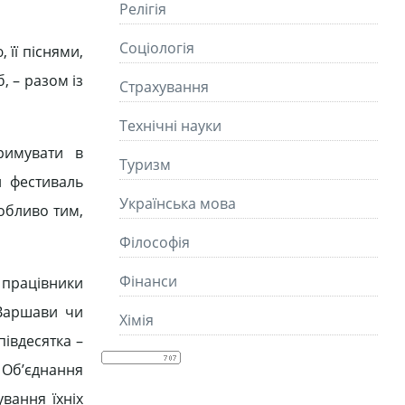
Релігія
Соціологія
 її піснями,
, – разом із
Страхування
Технічні науки
римувати в
Туризм
й фестиваль
Українська мова
собливо тим,
Філософія
Фінанси
і працівники
 Варшави чи
Хімія
півдесятка –
 Об’єднання
вання їхніх