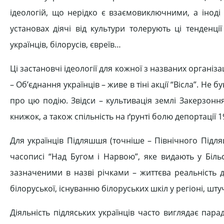
ідеологій, що нерідко є взаємовиключними, а іноді
установах діячі від культури толерують ці тенденц
українців, білорусів, євреїв…
Ці застановчі ідеології для кожної з названих організацій
– Об’єднання українців – живе в тіні акції “Вісла”. Не
про цю подію. Звідси – культивація землі Закерзоння
книжок, а також спільність на ґрунті болю депортації 194
Для українців Підляшшя (точніше – Північного Підля
часописі “Над Бугом і Нарвою”, яке видають у Біль
зазначеними в назві річками – життєва реальність д
білоруської, існуванню білоруських шкіл у регіоні, ш
Діяльність підляських українців часто виглядає па