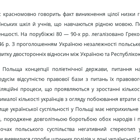
ас красномовно говорить факт виникнення цілої низки 
раїнських шкіл й учнів, що навчаються рідною мовою. 
еншості. На порубіжжі 80 — 90-х рр. легалізовано Грек
46 р. З проголошенням Україною незалежності польське
витку двосторонніх відносин між Україною та Республік
Польща концепції поліетнічної держави, питання на
усім відсутністю правової бази з питань їх правовог
яційні процеси, що проявляються у зростанні кількос
ималої кількості українців з огляду побоювання втрати
ище української суспільності у Польщі має неприхильне
в, породжене довголітньою боротьбою обох народів і 
очах польського суспільства негативний стереотип 
и виявилися спроби штучних поділів у лоні української 