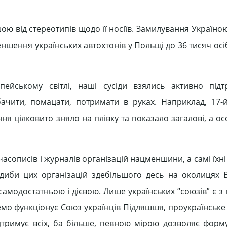
ю від стереотипів щодо її носіїв. Замилування Україною,
шення українських автохтонів у Польщі до 36 тисяч осіб
ейському світлі, наші сусіди взялись активно підт
чити, помацати, потримати в руках. Наприклад, 17-
ня цілковито зняло на плівку та показало загалові, а о
часописів і журналів організацій нацменшини, а самі їхн
адиби цих організацій здебільшого десь на околицях
самодостатньою і дієвою. Лише українських “союзів” є з 
емо функціонує Союз українців Підляшшя, проукраїнське
дтримує всіх, ба більше, певною мірою дозволяє форму