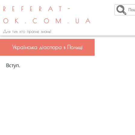
REFERAT-
OK.COM.UA
Для тих хто прагне знань!
Українська діаспора в Польщі
Вступ.