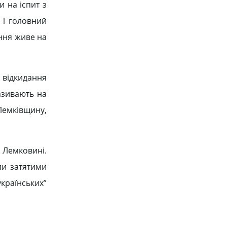
и на іспит з
 і головний
ння живе на
 відкидання
називають на
 Лемківщину,
 Лемковині.
ули затятими
українських”