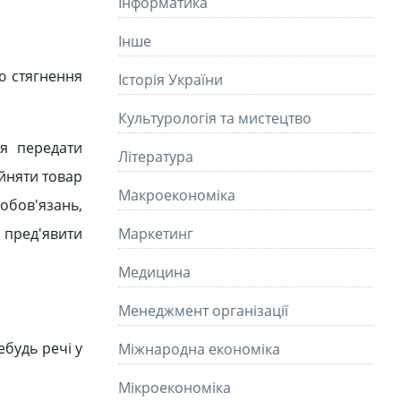
Інформатика
Інше
ю стягнення
Історія України
Культурологія та мистецтво
ня передати
Літературa
ийняти товар
Макроекономіка
зобов'язань,
 пред'явити
Маркетинг
Медицина
Менеджмент організації
будь речі у
Міжнародна економіка
Мікроекономіка