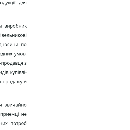
дукції для
им виробник
івельникові
ідносини по
одних умов,
-продавця з
ів купівлі-
лі-продажу й
ми звичайно
дприємці не
вних потреб