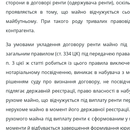
сторони в договорі ренти (одержувача ренти), оскіль
проявляється в тому, що майно відчужується сьо
майбутньому. При такого роду тривалих правові
контрагента.
За умовами укладення договору ренти майно під в
загальним правилом (ст. 334 ЦК) під передачею права 
п. 3 цієї ж статті робиться із цього правила виключ
нотаріальному посвідченню, виникає в набувача з м
рішенням суду про визнання договору, не посвідч
підлягає державній реєстрації, право власності в наб
рухоме майно, що відчужується під виплату ренти пе
нерухоме майно в момент його державної реєстрації
рухомого майна під виплату ренти є сформованим у м
моменти й відбувається завершення формування юрид