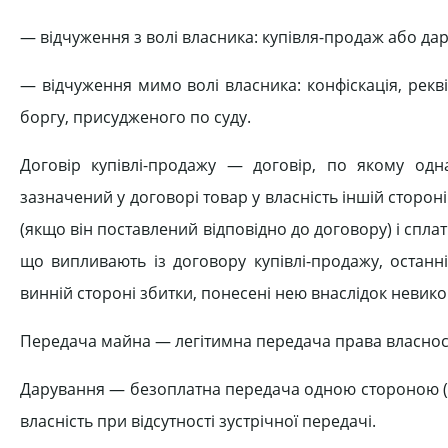
— відчуження з волі власника: купівля-продаж або дар
— відчуження мимо волі власника: конфіскація, рек
боргу, присудженого по суду.
Договір купівлі-продажу — договір, по якому од
зазначений у договорі товар у власність іншій стороні
(якщо він поставлений відповідно до договору) і сплат
що випливають із договору купівлі-продажу, останн
винній стороні збитки, понесені нею внаслідок невик
Передача майна — легітимна передача права власності
Дарування — безоплатна передача одною стороною (да
власність при відсутності зустрічної передачі.