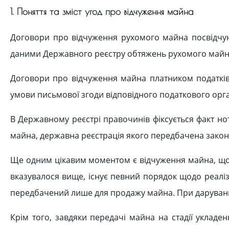
1. Поняття та зміст угод про відчуження майна
Договори про відчуження рухомого майна посвідчуют
даними Державного реєстру обтяжень рухомого майн
Договори про відчуження майна платником податків,
умови письмової згоди відповідного податкового орга
В Державному реєстрі правочинів фіксується факт н
майна, державна реєстрація якого передбачена зако
Ще одним цікавим моментом є відчуження майна, що з
вказувалося вище, існує певний порядок щодо реаліз
передбачений лише для продажу майна. При даруванні 
Крім того, завдяки передачі майна на стадії укладе