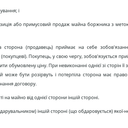
ування; і
візиція або примусовий продаж майна боржника з мето
на сторона (продавець) приймає на себе зобов'язан
 (покупцеві). Покупець, у свою чергу, зобов'язується пр
ити обумовлену ціну. При невиконанні однієї зі сторін її 
ій може бути розірвуть і потерпіла сторона має право
онання договору.
 на майно від однієї сторони іншій стороні.
рувальником) іншій стороні (що обдаровується) якої-не