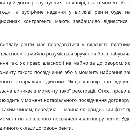
ки цей договір ґрунтується на довірі, яка в момент йо
годні, а зустрічне надання у вигляді ренти буде н
дносинах контрагенти мають завбачливо віднестися
иплату ренти має передаватися у власність платник
власності на майно розуміється вручення його набувачев
ення так, як право власності на майно за договором, я
оменту такого посвідчення або з моменту набрання за
еного нотаріально, дійсним. Якщо договір про відчу
увача виникає з моменту такої реєстрації. Отже, право 
реходить у момент нотаріального посвідчення договору 
. Таким чином, передача — майна як юридичний факт п
омент нотаріального посвідчення договору ренти. Відпо
ичного складу договору ренти.