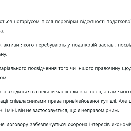
ься нотаріусом після перевірки відсутності податкової
а.
 активи якого перебувають у податковій заставі, посві
ну.
отаріального посвідчення того чи іншого правочину що
ном.
находиться в спільній частковій власності, а саме його
ації співвласниками права привілейованої купівлі. Але 
і міні, він не застосовується, що є неправомірним.
ння договору забезпечується охорона інтересів економі