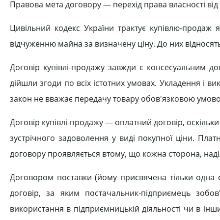
Правова мета договору — перехід права власності від 
Цивільний кодекс України трактує купівлю-продаж 
відчуженню майна за визначену ціну. До них відносяться
Договір купівлі-продажу завжди є консесуальним до
дійшли згоди по всіх істотних умовах. Укладення і в
закон не вважає передачу товару обов'язковою умов
Договір купівлі-продажу — оплатний договір, оскільк
зустрічного задоволення у виді покупної ціни. Плат
договору проявляється втому, що кожна сторона, над
Договором поставки (йому присвячена тільки одна ст
договір, за яким постачальник-підприємець зобо
використання в підприємницькій діяльності чи в інши