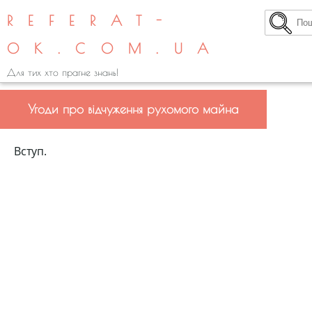
REFERAT-
OK.COM.UA
Для тих хто прагне знань!
Угоди про відчуження рухомого майна
Вступ.