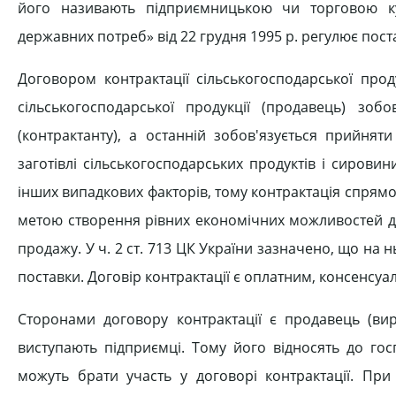
його називають підприємницькою чи торговою ку
державних потреб» від 22 грудня 1995 р. регулює поста
Договором контрактації сільськогосподарської прод
сільськогосподарської продукції (продавець) зобо
(контрактанту), а останній зобов'язується прийнят
заготівлі сільськогосподарських продуктів і сирови
інших випадкових факторів, тому контрактація спрям
метою створення рівних економічних можливостей для
продажу. У ч. 2 ст. 713 ЦК України зазначено, що на
поставки. Договір контрактації є оплатним, консенсуа
Сторонами договору контрактації є продавець (виро
виступають підприємці. Тому його відносять до го
можуть брати участь у договорі контрактації. При 