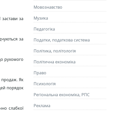
Мовознавство
Музика
 застави за
Педагогіка
дчуються за
Податки, податкова система
Політика, політологія
до рухомого
Політична економіка
Право
 продаж. Як
Психологія
цей порядок
Регіональна економіка, РПС
Реклама
чно слабкої