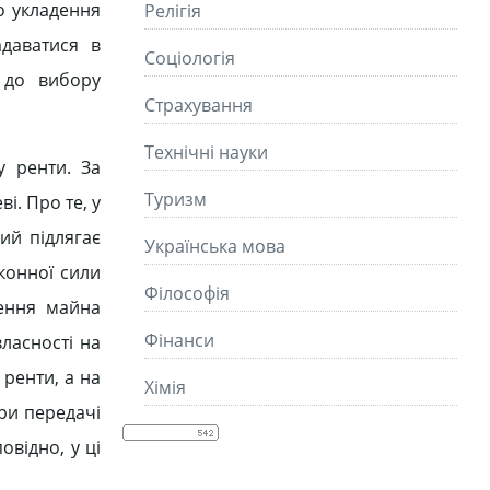
го укладення
Релігія
адаватися в
Соціологія
 до вибору
Страхування
Технічні науки
у ренти. За
Туризм
і. Про те, у
кий підлягає
Українська мова
конної сили
Філософія
ження майна
Фінанси
власності на
ренти, а на
Хімія
ри передачі
відно, у ці