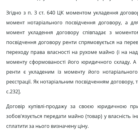
Згідно з п. 3 ст. 640 ЦК моментом укладення догово
момент нотаріального посвідчення договору, а дл
момент укладення договору співпадає з моменто
посвідчення договору ренти спрямовується на переві
переходу права власності на рухоме майно (і на над
моменту сформованості його юридичного складу. А 
ренти є укладеним із моменту його нотаріальног
реєстрації. Як нотаріальним посвідченням договору, т
с.232].
Договір купівлі-продажу за своєю юридичною пр
зобов'язується передати майно (товар) у власність і
сплатити за нього визначену ціну.