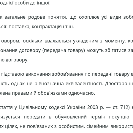
однієї особи до іншої.
як загальне родове поняття, що охоплює усі види зоб
: поставка, контрактація і т.ін.
говором, оскільки вважається укладеним з моменту, к
иконання договору (передача товару) можуть збігатися з
ою договору.
и підставою виконання зобов'язання по передачі товару
ність однак не рівнозначна еквівалентності. Двосторонн
ілена правами й обов'язками одночасно.
аття у Цивільному кодексі України 2003 р. — ст. 712) 
в'язується передати в обумовлений термін покупцю 
х цілях, не пов'язаних з особистим, сімейним використ