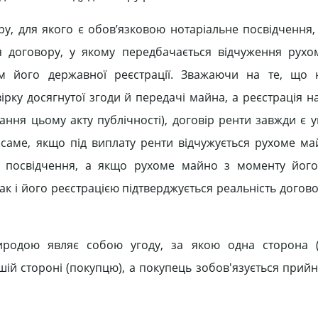
ру, для якого є обов’язковою нотаріальне посвідчення,
я договору, у якому передбачається відчуження рух
м його державної реєстрації. Зважаючи на те, що н
рку досягнутої згоди й передачі майна, а реєстрація н
ання цьому акту публічності), договір ренти завжди є у
саме, якщо під виплату ренти відчужується рухоме ма
о посвідчення, а якщо рухоме майно з моменту його
ак і його реєстрацією підтверджується реальність догово
иродою являє собою угоду, за якою одна сторона (
ншій стороні (покупцю), а покупець зобов'язується прий