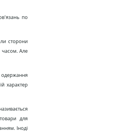
ов'язань по
оли сторони
а часом. Але
 є одержання
ій характер
називається
товари для
анням. Іноді