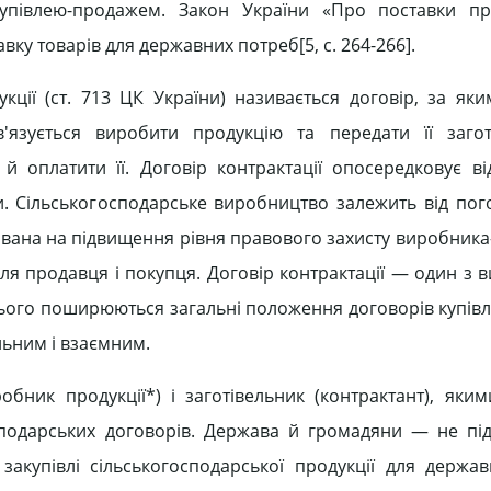
півлею-продажем. Закон України «Про поставки про
вку товарів для державних потреб[5, c. 264-266].
укції (ст. 713 ЦК України) називається договір, за як
в'язується виробити продукцію та передати її загот
и й оплатити її. Договір контрактації опосередковує в
ни. Сільськогосподарське виробництво залежить від пог
ована на підвищення рівня правового захисту виробника
 продавця і покупця. Договір контрактації — один з вид
 нього поширюються загальні положення договорів купів
льним і взаємним.
бник продукції*) і заготівельник (контрактант), яки
сподарських договорів. Держава й громадяни — не пі
закупівлі сільськогосподарської продукції для держа