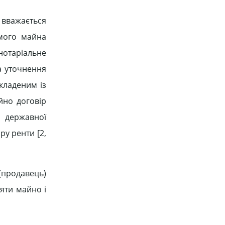
 вважається
омого майна
отаріальне
а уточнення
кладеним із
йно договір
 державної
ру ренти [2,
продавець)
няти майно і