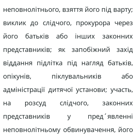
неповнолітнього, взяття його під варту;
виклик до слідчого, прокурора через
його батьків або інших законних
представників; як запобіжний захід
віддання підлітка під нагляд батьків,
опікунів, піклувальників або
адміністрації дитячої установи; участь,
на розсуд слідчого, законних
представників у пред´явленні
неповнолітньому обвинувачення, його