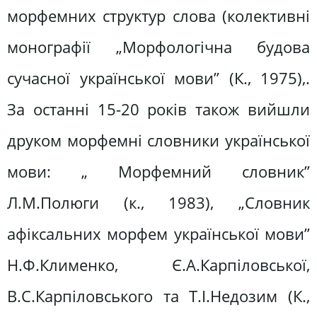
морфемних структур слова (колективні
монографії „Морфологічна будова
сучасної української мови” (К., 1975),.
За останні 15-20 років також вийшли
друком морфемні словники української
мови: „ Морфемний словник”
Л.М.Полюги (к., 1983), „Словник
афіксальних морфем української мови”
Н.Ф.Клименко, Є.А.Карпіловської,
В.С.Карпіловського та Т.І.Недозим (К.,