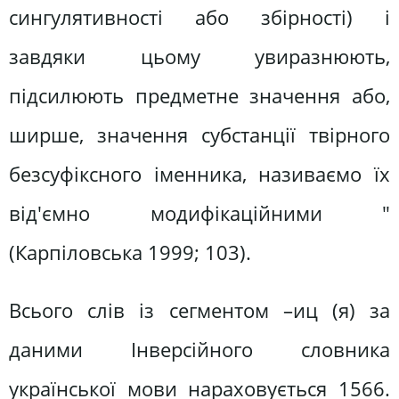
сингулятивності або збірності) і
завдяки цьому увиразнюють,
підсилюють предметне значення або,
ширше, значення субстанції твірного
безсуфіксного іменника, називаємо їх
від'ємно модифікаційними "
(Карпіловська 1999; 103).
Всього слів із сегментом –иц (я) за
даними Інверсійного словника
української мови нараховується 1566.