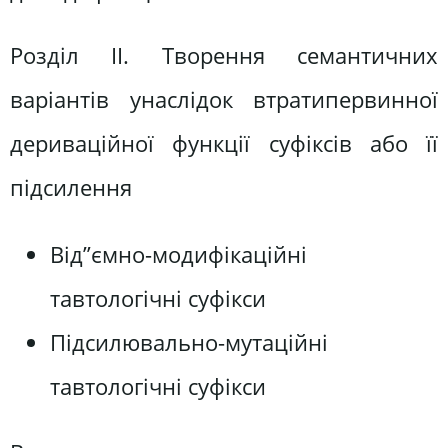
Розділ ІІ. Творення семантичних
варіантів унаслідок втратипервинної
дериваційної функції суфіксів або її
підсилення
Від”ємно-модифікаційні
тавтологічні суфікси
Підсилювально-мутаційні
тавтологічні суфікси