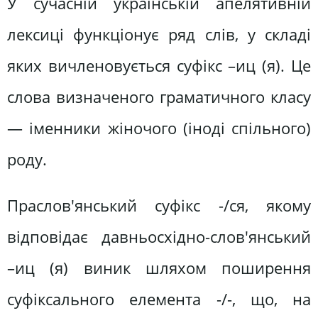
У сучасній українській апелятивній
лексиці функціонує ряд слів, у складі
яких вичленовується суфікс –иц (я). Це
слова визначеного граматичного класу
— іменники жіночого (іноді спільного)
роду.
Праслов'янський суфікс -/ся, якому
відповідає давньосхідно-слов'янський
–иц (я) виник шляхом поширення
суфіксального елемента -/-, що, на