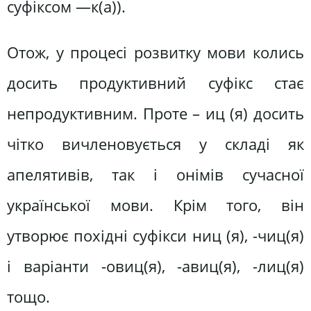
суфіксом —к(а)).
Отож, у процесі розвитку мови колись
досить продуктивний суфікс стає
непродуктивним. Проте – иц (я) досить
чітко вичленовується у складі як
апелятивів, так і онімів сучасної
української мови. Крім того, він
утворює похідні суфікси ниц (я), -чиц(я)
і варіанти -овиц(я), -авиц(я), -лиц(я)
тощо.