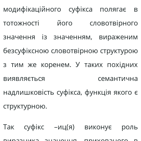
модифікаційного суфікса полягає в
тотожності його словотвірного
значення із значенням, вираженим
безсуфіксною словотвірною структурою
з тим же коренем. У таких похідних
виявляється семантична
надлишковість суфікса, функція якого є
структурною.
Так суфікс –иц(я) виконує роль
виразника значення, прихованого в