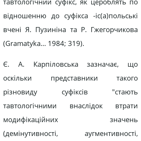
тавтологічний суфікс, як цероблять по
відношенню до суфікса -іс(а)польські
вчені Я. Пузиніна та Р. Гжегорчикова
(Gramatyka… 1984; 319).
Є. А. Карпіловська зазначає, що
оскільки представники такого
різновиду суфіксів "стають
тавтологічними внаслідок втрати
модифікаційних значень
(демінутивності, аугментивності,