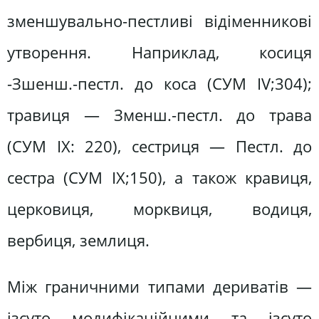
зменшувально-пестливі відіменникові
утворення. Наприклад, косиця
-Зшенш.-пестл. до коса (СУМ IV;304);
травиця — Зменш.-пестл. до трава
(СУМ ІХ: 220), сестриця — Пестл. до
сестра (СУМ IX;150), а також кравиця,
церковиця, морквиця, водиця,
вербиця, землиця.
Між граничними типами дериватів —
ізсуто модифікаційними та ізсуто