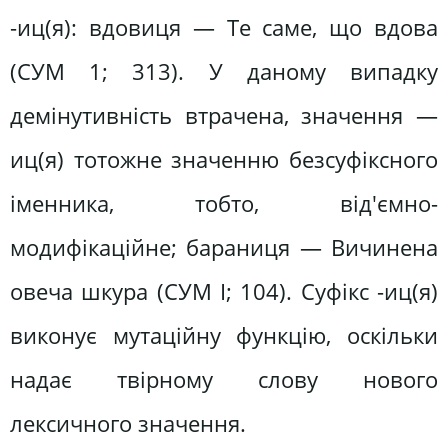
-иц(я): вдовиця — Те саме, що вдова
(СУМ 1; 313). У даному випадку
демінутивність втрачена, значення —
иц(я) тотожне значенню безсуфіксного
іменника, тобто, від'ємно-
модифікаційне; бараниця — Вичинена
овеча шкура (СУМ І; 104). Суфікс -иц(я)
виконує мутаційну функцію, оскільки
надає твірному слову нового
лексичного значення.