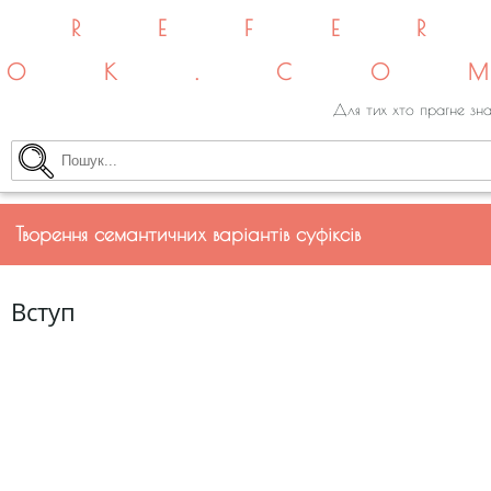
REFE
OK.CO
Для тих хто прагне зна
Творення семантичних варіантів суфіксів
Вступ