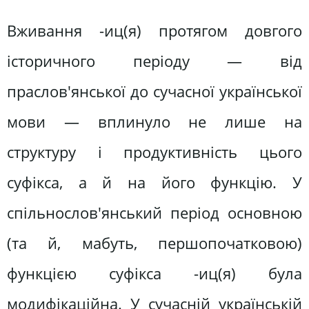
Вживання -иц(я) протягом довгого
історичного періоду — від
праслов'янської до сучасної української
мови — вплинуло не лише на
структуру і продуктивність цього
суфікса, а й на його функцію. У
спільнослов'янський період основною
(та й, мабуть, першопочатковою)
функцією суфікса -иц(я) була
модифікаційна. У сучасній українській