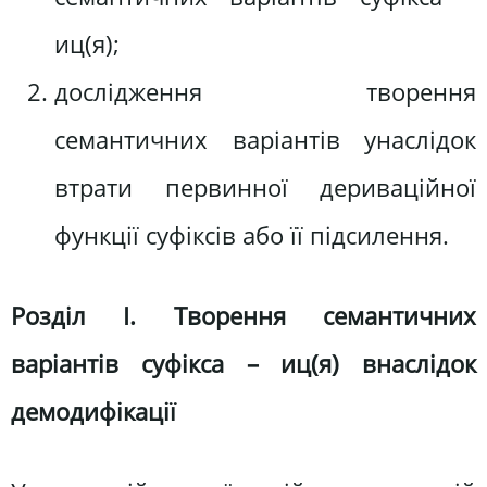
иц(я);
дослідження творення
семантичних варіантів унаслідок
втрати первинної дериваційної
функції суфіксів або її підсилення.
Розділ І. Творення семантичних
варіантів суфікса – иц(я) внаслідок
демодифікації