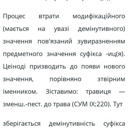
Процес втрати модифікаційного
(мається на увазі демінутивного)
значення пов'язаний зувиразненням
предметного значення суфікса -иц(я).
Цеіноді призводить до появи нового
значення, порівняно зтвірним
іменником. Зіставимо: травиця —
зменш.-пест. до трава (СУМ IX;220). Тут
зберігається демінутивність суфікса