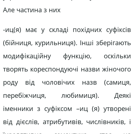
Але частина з них
-иц(я) має у складі похідних суфіксів
(бійниця, курильниця). Інші зберігають
модифікаційну функцію, оскільки
творять кореспондуючі назви жіночого
роду від чоловічих назв (самиця,
перебіжчиця, любимиця). Деякі
іменники з суфіксом –иц (я) утворені
від дієслів, атрибутивів, числівників, і