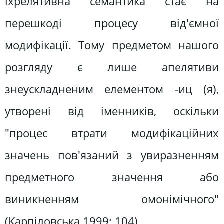
їхрелятивна семантика стає на
перешкоді процесу від'ємної
модифікації. Тому предметом нашого
розгляду є лише апелятиви
знеускладненим елементом -иц (я),
утворені від іменників, оскільки
"процес втрати модифікаційних
значень пов'язаний з увиразненням
предметного значення або
виникненням омонімічного"
(Карпіловська 1999; 104).