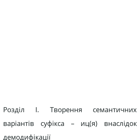
Розділ І. Творення семантичних
варіантів суфікса – иц(я) внаслідок
демодифікації