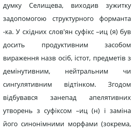
думку Селищева, виходив зужитку
задопомогою структурного форманта
-ка. У східних слов'ян суфікс –иц (я) був
досить продуктивним засобом
вираження назв осіб, істот, предметів з
демінутивним, нейтральним чи
сингулятивним відтінком. Згодом
відбувався занепад апелятивних
утворень з суфіксом –иц (н) і заміна
його синонімними морфами (зокрема,