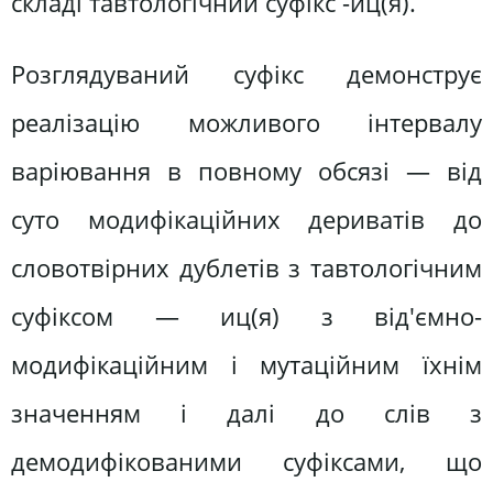
складі тавтологічний суфікс -иц(я).
Розглядуваний суфікс демонструє
реалізацію можливого інтервалу
варіювання в повному обсязі — від
суто модифікаційних дериватів до
словотвірних дублетів з тавтологічним
суфіксом — иц(я) з від'ємно-
модифікаційним і мутаційним їхнім
значенням і далі до слів з
демодифікованими суфіксами, що