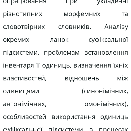
опрацювання при укладенні
різнотипних морфемних та
словотвірних словників. Аналізу
окремих ланок суфіксальної
підсистеми, проблемам встановлення
інвентаря її одиниць, визначення їхніх
властивостей, відношень між
одиницями (синонімічних,
антонімічних, омонімічних),
особливостей використання одиниць
суфіксальної підсистеми в процесах