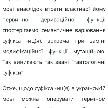
мові внаслідок втрати властивої йому
первинної дериваційної функції
спостерігаємо семантичне варіювання
суфікса -иц(я), зокрема при заміні
модифікаційної функції мутаційною.
Так виникають так звані "тавтологічні
суфікси".
Отже, щодо суфікса -иц(я) в українській
мові можна оперувати терміном