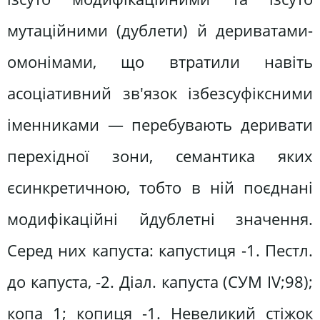
мутаційними (дублети) й дериватами-
омонімами, що втратили навіть
асоціативний зв'язок ізбезсуфіксними
іменниками — перебувають деривати
перехідної зони, семантика яких
єсинкретичною, тобто в ній поєднані
модифікаційні йдублетні значення.
Серед них капуста: капустиця -1. Пестл.
до капуста, -2. Діал. капуста (СУМ IV;98);
копа 1; копиця -1. Невеликий стіжок