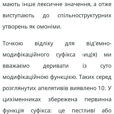
мають інше лексичне значення, а отже
виступають до спільноструктурних
утворень як омоніми.
Точкою відліку для від'емно-
модифікаційного суфікса -иц(я) ми
вважаємо деривати із суто
модифікаційною функцією. Таких серед
розглянутих апелятивів виявлено 10. У
цихіменниках збережена первинна
функція суфікса: це пестливі або