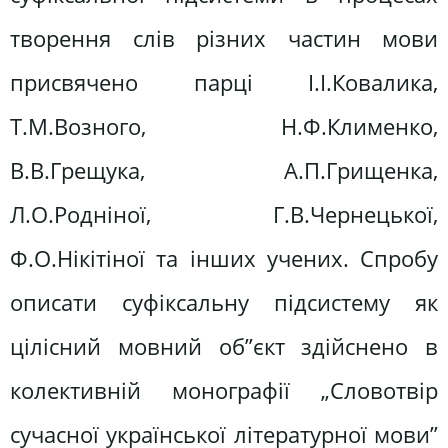
творення слів різних частин мови
присвячено парці І.І.Ковалика,
Т.М.Возного, Н.Ф.Клименко,
В.В.Грещука, А.П.Грищенка,
Л.О.Родніної, Г.В.Чернецької,
Ф.О.Нікітіної та інших учених. Спробу
описати суфіксальну підсистему як
цілісний мовний об”єкт здійснено в
колективній монографії „Словотвір
сучасної української літературної мови”