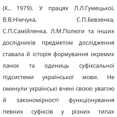
(К., 1979). У працях Л.Л.Гумецької,
В.В.Німчука, С.П.Бевзенка,
С.П.Самійленка, Л.М.Полюги та інших
дослідників предметом дослідження
ставала й історія формування окремих
ланок та одиниць суфіксальної
підсистеми української мови. Не
оминули українські вчені своєю увагою
й закономірності функціонування
певних суфіксів у різних типах