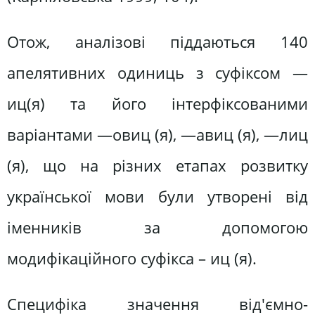
Отож, аналізові піддаються 140
апелятивних одиниць з суфіксом —
иц(я) та його інтерфіксованими
варіантами —овиц (я), —авиц (я), —лиц
(я), що на різних етапах розвитку
української мови були утворені від
іменників за допомогою
модифікаційного суфікса – иц (я).
Специфіка значення від'ємно-