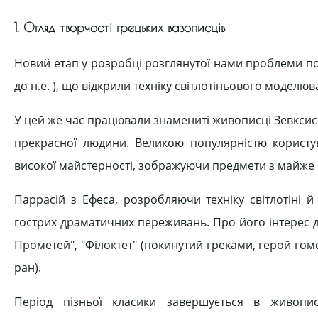
1. Огляд творчості грецьких вазописців
Новий етап у розробці розглянутої нами проблеми пов
до н.е. ), що відкрили техніку світлотіньового моделю
У цей же час працювали знамениті живописці Зевксис 
прекрасної людини. Великою популярністю користув
високої майстерності, зображуючи предмети з майже 
Паррасій з Ефеса, розробляючи техніку світлотіні 
гострих драматичних переживань. Про його інтерес 
Прометей", "Філоктет" (покинутий греками, герой гом
ран).
Період пізньої класики завершується в живопи