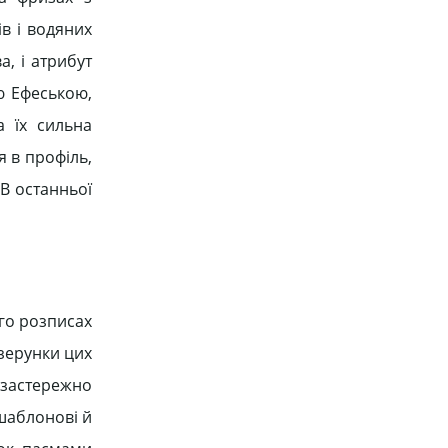
ів і водяних
, і атрибут
ю Ефеською,
а їх сильна
я в профіль,
 В останньої
ого розписах
ізерунки цих
ззастережно
 шаблонові й