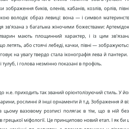
ображення биків, оленів, кабанів, козлів, орлів, півн
икою володіє образ левиці: вона — і символ материнства
виця зв'язана з багатьма жіночими божествами: Артемідо
 тварин мають площинний характер, і із цим зв'язан
 що летять, або стоячі лебеді, качки, півні — зображуютьс
уговує на увагу твердо стала іконографія лева й пантери.
і тулуб, і голова незмінно показані в профіль.
до н.е. приходить так званий орієнтолізуючий стиль. У й
варини, рослинні й інші орнаменти й т.д. Зображення й в
в цьому вазовому розписі полягає в тім, що в ній бе
 грецької міфології. Це принципово новий етап. І як би