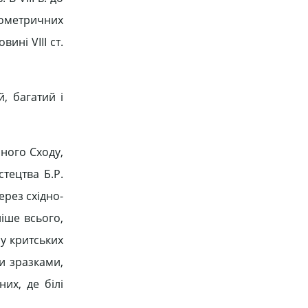
еометричних
ині VІІІ ст.
й, багатий і
чного Сходу,
тецтва Б.Р.
ерез східно-
ніше всього,
у критських
и зразками,
их, де білі