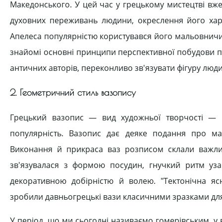
Македонського. У цей час у грецькому мистецтві вже 
духовних переживань людини, окреслення його хара
Апелеса популярністю користувався його мальовничи
знайомі основні принципи перспективної побудови п
античних авторів, переконливо зв'язувати фігуру л
2. Геометричний стиль вазопису
Грецький вазопис — вид художньої творчості — 
популярність. Вазопис дає деяке подання про м
Виконання й прикраса ваз розписом склали важли
зв'язувалася з формою посудин, гнучкий ритм узаг
декоративною добірністю й волею. "Тектонічна ясн
зробили давньогрецькі вази класичними зразками для
У період, що ми сьогодні називаємо гомерівським, у в