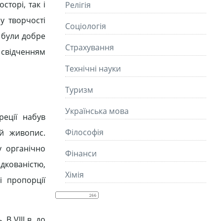
сторі, так і
Релігія
у творчості
Соціологія
 були добре
Страхування
 свідченням
Технічні науки
Туризм
Українська мова
еції набув
Філософія
й живопис.
у органічно
Фінанси
дкованістю,
Хімія
і пропорції
В VІІІ в. до