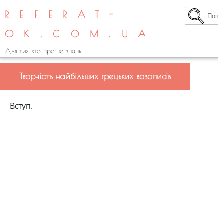
REFERAT-
OK.COM.UA
Для тих хто прагне знань!
Творчість найбільших грецьких вазописів
Вступ.