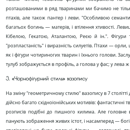
розташованими в ряд тваринами ми бачимо не тільки з
птахів, але також пантер і леви. "Особливою семант
багатьох богинь — матерів, і втілення хтивості. Ле
Кібелою, Гекатою, Аталантою, Реєю й ін.". Фігури
"розпластаність" і виразність силуетів. Птахи — орли,
як і фігури чотириногих тварин і їхнього голови. Засл
тулуб зображується в профіль, а голова у фас; у лева ж 
3. «Чорнофігурний стиль» вазопису
На зміну "геометричному стилю" вазопису в 7 столітті 
дійсно багато східноіонійських мотивів: фантастичні т
розписів подібні до пишного килима. Але головне 
панують зображення живих істот, і насамперед — богів