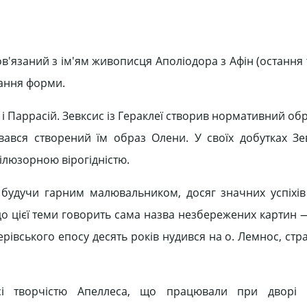
'язаний з ім'ям живописця Аполіодора з Афін (остання 
вання форми.
і Паррасій. Зевксис із Гераклеї створив нормативний об
ався створений їм образ Олени. У своїх добутках Зе
ілюзорною вірогідністю.
й будучи гарним малювальником, досяг значних успіхів
до цієї теми говорить сама назва незбережених картин 
ерівського епосу десять років нудився на о. Лемнос, ст
сі творчістю Апеллеса, що працювали при дворі 