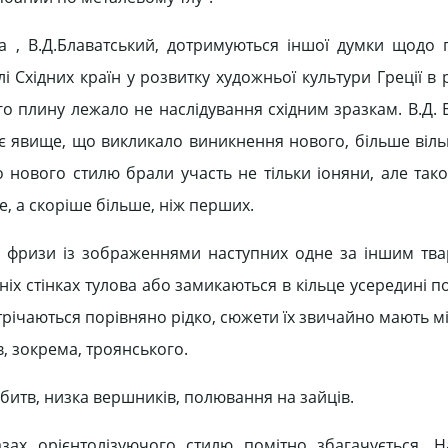
ма , В.Д.Блаватський, дотримуються іншої думки щодо
і Східних країн у розвитку художньої культури Греції в
го плину лежало не наслідування східним зразкам. В.Д.
нє явище, що викликало виникнення нового, більше віль
о нового стилю брали участь не тільки іоняни, але так
, а скоріше більше, ніж перших.
 фризи із зображеннями наступних одне за іншим тв
ніх стінках тулова або замикаються в кільце усередині 
трічаються порівняно рідко, сюжети їх звичайно мають 
, зокрема, троянського.
битв, низка вершників, полювання на зайців.
зах орієнтолізуючого стилю помітно збагачується. 