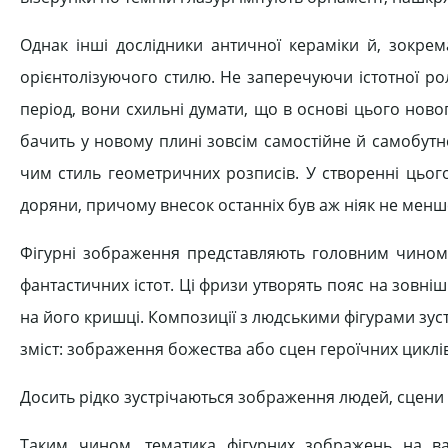
Однак інші дослідники античної кераміки й, зокре
орієнтолізуючого стилю. Не заперечуючи істотної рол
період, вони схильні думати, що в основі цього ново
бачить у новому плині зовсім самостійне й самобут
чим стиль геометричних розписів. У створенні цьог
доряни, причому внесок останніх був аж ніяк не менше
Фігурні зображення представляють головним чином
фантастичних істот. Ці фризи утворять пояс на зовніш
на його кришці. Композиції з людськими фігурами зус
зміст: зображення божества або сцен героїчних циклів
Досить рідко зустрічаються зображення людей, сцени 
Таким чином, тематика фігурних зображень на ва