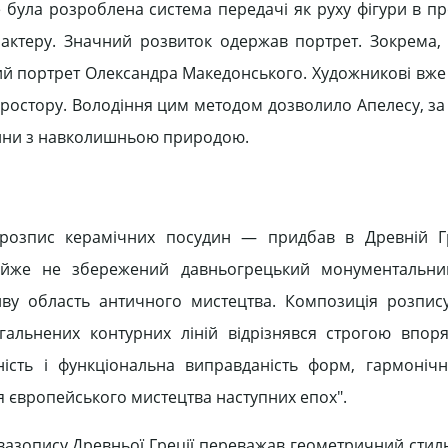
була розроблена система передачі як руху фігури в про
ктеру. Значний розвиток одержав портрет. Зокрема, 
й портрет Олександра Македонського. Художникові вже
ростору. Володіння цим методом дозволило Апелесу, за
юдини з навколишньою природою.
розпис керамічних посудин — придбав в Древній Гр
айже не збережений давньогрецький монументальни
ву область античного мистецтва. Композиція розпис
альнених контурних ліній відрізнявся строгою впоря
ість і функціональна виправданість форм, гармонічн
 європейського мистецтва наступних епох".
азопису Древньої Греції переважав геометричний стиль. 