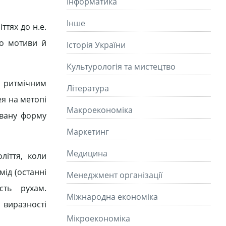
Інформатика
Інше
ттях до н.е.
ко мотиви й
Історія України
Культурологія та мистецтво
м ритмічним
Літературa
ея на метопі
Макроекономіка
овану форму
Маркетинг
Медицина
ліття, коли
мід (останні
Менеджмент організації
сть рухам.
Міжнародна економіка
 виразності
Мікроекономіка