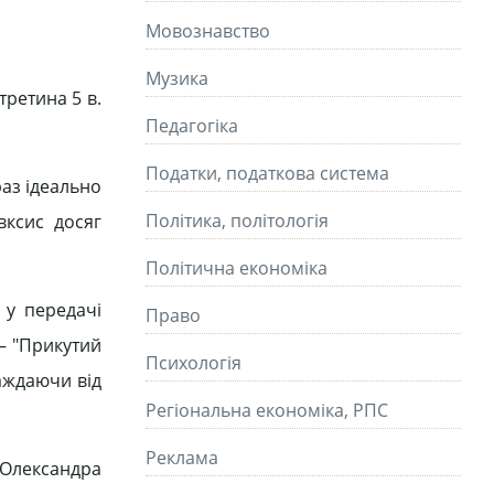
Мовознавство
Музика
третина 5 в.
Педагогіка
Податки, податкова система
раз ідеально
Політика, політологія
вксис досяг
Політична економіка
 у передачі
Право
— "Прикутий
Психологія
раждаючи від
Регіональна економіка, РПС
Реклама
Олександра