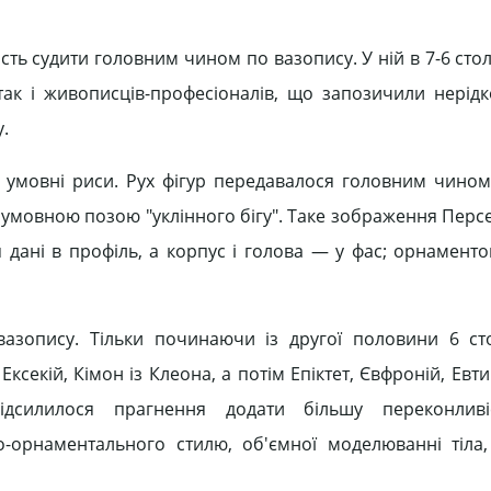
 судити головним чином по вазопису. У ній в 7-6 столі
 так і живописців-професіоналів, що запозичили нерід
.
я умовні риси. Рух фігур передавалося головним чино
 умовною позою "уклінного бігу". Таке зображення Перс
я дані в профіль, а корпус і голова — у фас; орнамент
вазопису. Тільки починаючи із другої половини 6 сто
Ексекій, Кімон із Клеона, а потім Епіктет, Євфроній, Евти
підсилилося прагнення додати більшу переконливі
-орнаментального стилю, об'ємної моделюванні тіла,