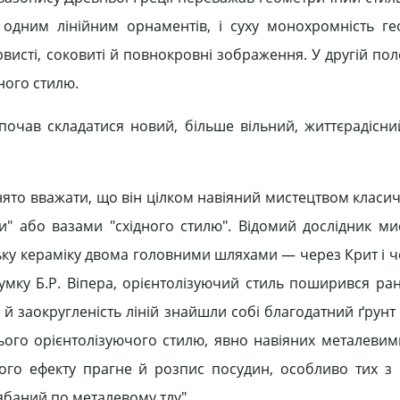
 одним лінійним орнаментів, і суху монохромність г
исті, соковиті й повнокровні зображення. У другій полов
ного стилю.
и почав складатися новий, більше вільний, життєрадісни
нято вважати, що він цілком навіяний мистецтвом класи
" або вазами "східного стилю". Відомий дослідник мис
ьку кераміку двома головними шляхами — через Крит і ч
 думку Б.Р. Віпера, орієнтолізуючий стиль поширився ра
й заокругленість ліній знайшли собі благодатний ґрунт 
ього орієнтолізуючого стилю, явно навіяних металевим
го ефекту прагне й розпис посудин, особливо тих з н
ябаний по металевому тлу".