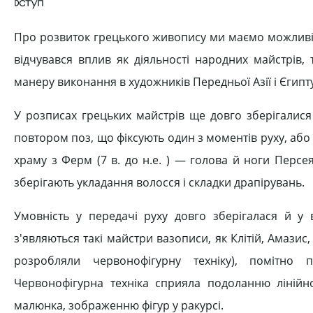
Вступ
Про розвиток грецького живопису ми маємо можливість
відчувався вплив як діяльності народних майстрів,
манеру виконання в художників Передньої Азії і Єгипту
У розписах грецьких майстрів ще довго зберігалис
повтором поз, що фіксують один з моментів руху, або
храму з Ферм (7 в. до н.е. ) — голова й ноги Персе
зберігають укладання волосся і складки драпірувань.
Умовність у передачі руху довго зберігалася й у 
з'являються такі майстри вазописи, як Клітій, Амазис, 
розробляли червонофігурну техніку), помітно 
Червонофігурна техніка сприяла подоланню лінійно
малюнка, зображенню фігур у ракурсі.