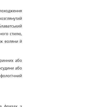
 походження
 розглянутий
 Блаватський
ного стилю,
ож еоляни й
аринних або
посудини або
міфологічний
На фризах з