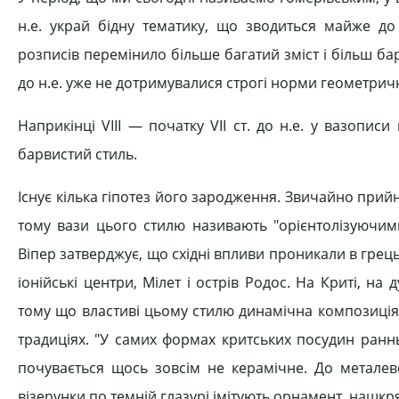
н.е. украй бідну тематику, що зводиться майже до
розписів перемінило більше багатий зміст і більш барв
до н.е. уже не дотримувалися строгі норми геометрич
Наприкінці VІІІ — початку VІІ ст. до н.е. у вазопис
барвистий стиль.
Існує кілька гіпотез його зародження. Звичайно прий
тому вази цього стилю називають "орієнтолізуючими
Віпер затверджує, що східні впливи проникали в грец
іонійські центри, Мілет і острів Родос. На Криті, на
тому що властиві цьому стилю динамічна композиція 
традиціях. "У самих формах критських посудин ранн
почувається щось зовсім не керамічне. До металево
візерунки по темній глазурі імітують орнамент, нашкр