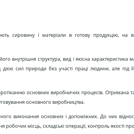
юють сировину і матеріали в готову продукцію, на в
ого внутрішня структура, вид і якісна характеристика м
д дією сил природи без участі праці людини, але під ї
протіканню основних виробничих процесів. Отримана 
луговування основного виробництва.
ого виконання основних і допоміжних. До них віднося
 робочих місць, складські операції, контроль якості про