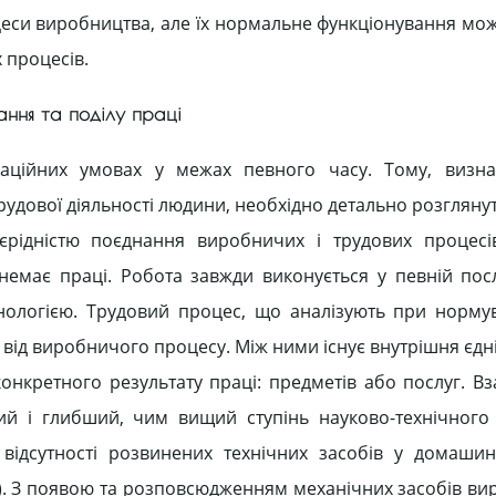
цеси виробництва, але їх нормальне функціонування мож
х процесів.
вання та поділу праці
ізаційних умовах у межах певного часу. Тому, визн
рудової діяльності людини, необхідно детально розгляну
оєрідністю поєднання виробничих і трудових процес
немає праці. Робота завжди виконується у певній посл
нологією. Трудовий процес, що аналізують при нормув
 від виробничого процесу. Між ними існує внутрішня єдні
онкретного результату праці: предметів або послуг. Вз
й і глибший, чим вищий ступінь науково-технічного
 відсутності розвинених технічних засобів у домаши
Тр). З появою та розповсюдженням механічних засобів в