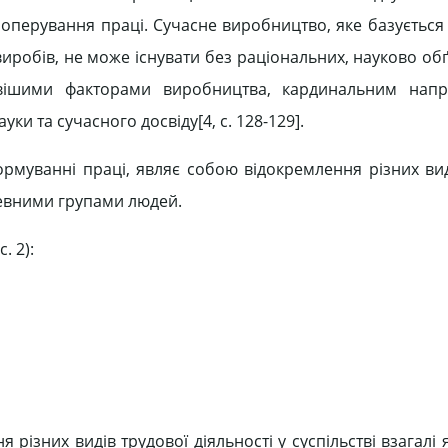
оперування праці. Сучасне виробництво, яке базується 
виробів, не може існувати без раціональних, науково о
ивішими факторами виробництва, кардинальним нап
и та сучасного досвіду[4, c. 128-129].
ормуванні праці, являє собою відокремлення різних вид
 певними групами людей.
. 2):
різних видів трудової діяльності у суспільстві взагалі 