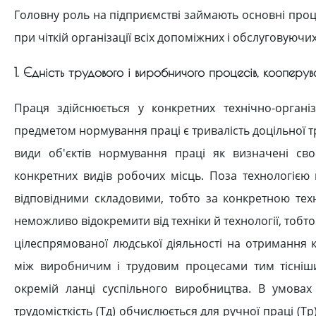
Головну роль на підприємстві займають основні про
при чіткій організації всіх допоміжних і обслуговуючи
1. Єдність трудового і виробничого процесів, кооперу
Праця здійснюється у конкретних технічно-орган
предметом нормування праці є тривалість доцільної т
види об'єктів нормування праці як визначені св
конкретних видів робочих місць. Поза технологією 
відповідними складовими, тобто за конкретною тех
неможливо відокремити від техніки й технології, тобто
цілеспрямованої людської діяльності на отримання к
між виробничим і трудовим процесами тим тісніши
окремій ланці суспільного виробництва. В умовах
трудомісткість (Тд) обчислюється для ручної праці (