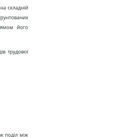
на складній
бґрунтованих
рямом його
ів трудової
як поділ між