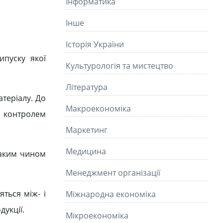
Інформатика
Інше
Історія України
ипуску якої
Культурологія та мистецтво
Літературa
атеріалу. До
Макроекономіка
ї контролем
Маркетинг
Медицина
таким чином
Менеджмент організації
ться між- і
Міжнародна економіка
дукції.
Мікроекономіка