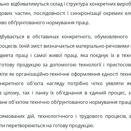
льно відбиватимуться склад і структура конкретних вир
дових частин, послідовності і синхронізації окремих ел
ково обґрунтованого нормування праці.
дбувається в обставинах конкретного, обумовленого
роцесів. їхній зміст визначається матеріально-речовими
дмета праці і самої живої праці, яка поєднує їх в тех
отову продукцію за допомогою технології і пристосов
ти як організаційно-технічне оформлення єдності техно
нкретного об'єкта нагляду потрібно чітко уявляти я
в цілому, так і ланку їх об'єднання в єдиний процес, 
 стане об'єктом технічно обґрунтованого нормування праці
мованих дій, технологічного і трудового процесів, в
ати перетворюються на готову продукцію.