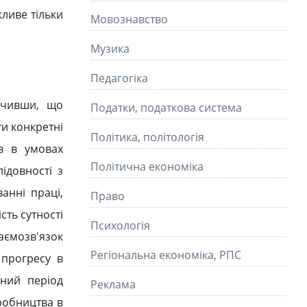
ливе тільки
Мовознавство
Музика
Педагогіка
ачивши, що
Податки, податкова система
ти конкретні
Політика, політологія
ів в умовах
Політична економіка
ідовності з
анні праці,
Право
сть сутності
Психологія
аємозв'язок
Регіональна економіка, РПС
 прогресу в
нний період
Реклама
иробництва в