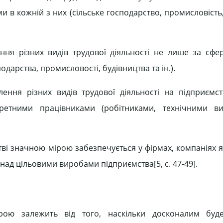
в кожній з них (сільське господарство, промисловість,
ння різних видів трудової діяльності не лише за сфе
одарства, промисловості, будівництва та ін.).
ння різних видів трудової діяльності на підприємст
кретними працівниками (робітниками, технічними ви
тві значною мірою забезпечується у фірмах, компаніях 
 над цільовими виробами підприємства[5, c. 47-49].
рою залежить від того, наскільки досконалим буд