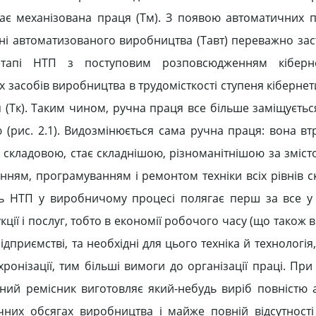
ажає механізована праця (Тм). З появою автоматичних п
ені автоматизованого виробництва (Тавт) переважно зас
етапі НТП з поступовим розповсюдженням кіберне
асобів виробництва в трудомісткості ступеня кібернетиз
 (Тк). Таким чином, ручна праця все більше заміщуєть
рис. 2.1). Видозмінюється сама ручна праця: вона вт
 складовою, стає складнішою, різноманітнішою за зміст
ням, програмуванням і ремонтом техніки всіх рівнів ск
нь НТП у виробничому процесі полягає перш за все у
ції і послуг, тобто в економії робочого часу (що також
дприємстві, та необхідні для цього техніка й технологія
онізації, тим більші вимоги до організації праці. При
ий ремісник виготовляє який-небудь виріб повністю 
чних обсягах виробництва і майже повній відсутност