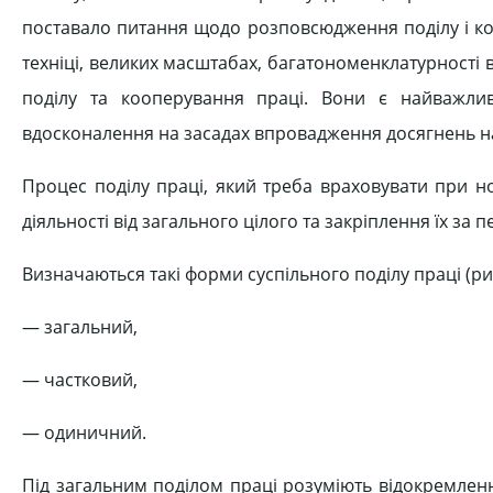
поставало питання щодо розповсюдження поділу і ко
техніці, великих масштабах, багатономенклатурності 
поділу та кооперування праці. Вони є найважл
вдосконалення на засадах впровадження досягнень наук
Процес поділу праці, який треба враховувати при н
діяльності від загального цілого та закріплення їх за
Визначаються такі форми суспільного поділу праці (рис
— загальний,
— частковий,
— одиничний.
Під загальним поділом праці розуміють відокремлення 