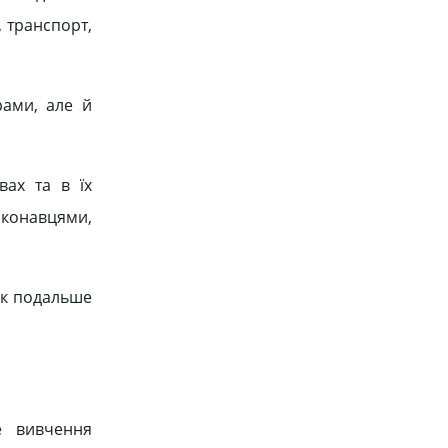
 транспорт,
рами, але й
вах та в їх
конавцями,
як подальше
е вивчення