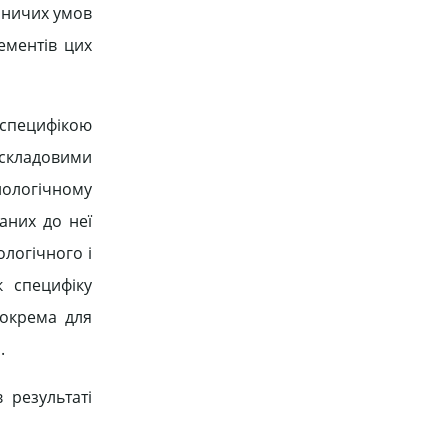
обничих умов
ементів цих
 специфікою
 складовими
нологічному
аних до неї
логічного і
к специфіку
зокрема для
.
 результаті