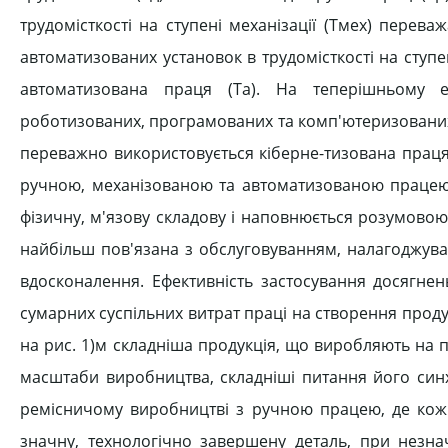
трудомісткості на ступені механізації (Тмех) перев
автоматизованих установок в трудомісткості на ступ
автоматизована праця (Та). На теперішньому 
роботизованих, програмованих та комп'ютеризованих з
переважно використовується кіберне-тизована праця
ручною, механізованою та автоматизованою працею (
фізичну, м'язову складову і наповнюється розумовою
найбільш пов'язана з обслуговуванням, налагоджуван
вдосконалення. Ефективність застосування досягне
сумарних суспільних витрат праці на створення продук
на рис. 1)м складніша продукція, що виробляють на пі
масштаби виробництва, складніші питання його синхр
ремісничому виробництві з ручною працею, де кожн
значну, технологічно завершену деталь, при незна