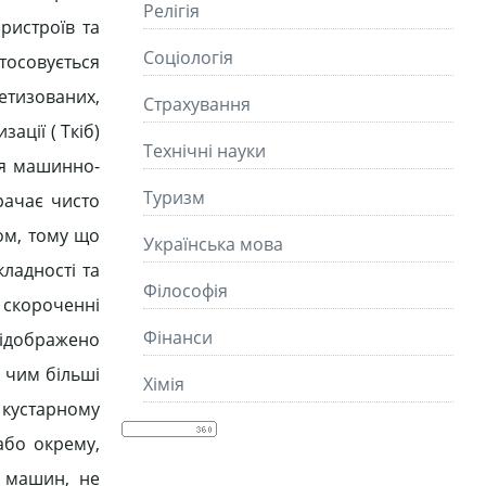
Релігія
ристроїв та
Соціологія
тосовується
тизованих,
Страхування
ації ( Ткіб)
Технічні науки
ся машинно-
Туризм
рачає чисто
ом, тому що
Українська мова
ладності та
Філософія
 скороченні
Фінанси
 відображено
, чим більші
Хімія
 кустарному
або окрему,
і машин, не