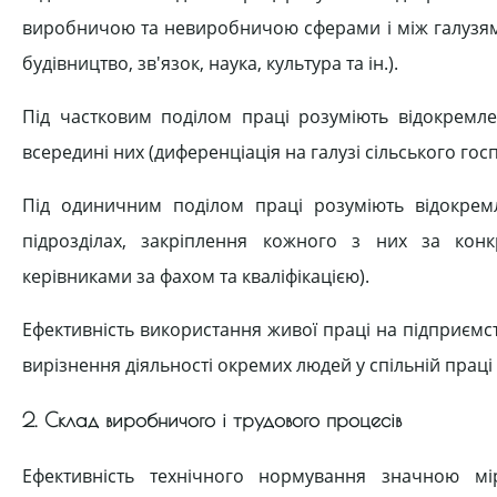
виробничою та невиробничою сферами і між галузями 
будівництво, зв'язок, наука, культура та ін.).
Під частковим поділом праці розуміють відокремле
всередині них (диференціація на галузі сільського госп
Під одиничним поділом праці розуміють відокремле
підрозділах, закріплення кожного з них за кон
керівниками за фахом та кваліфікацією).
Ефективність використання живої праці на підприємс
вирізнення діяльності окремих людей у спільній праці
2. Склад виробничого і трудового процесів
Ефективність технічного нормування значною мі