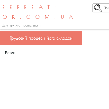
REFERAT-
OK.COM.UA
Для тих хто прагне знань!
Трудовий процес і його складові
Вступ.