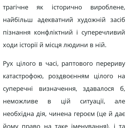
трагічне як історично вироблене,
найбільш адекватний художній засіб
пізнання конфліктний і суперечливий
ходи історії й місця людини в ній.
Рух цілого в часі, раптового перериву
катастрофою, роздвоєнням цілого на
суперечні визначення, здавалося б,
неможливе в цій ситуації, але
необхідна дія, чинена героєм (це й дає
йому право на таке іменування), і та