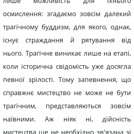
лише можливість для їхнього
осмислення: згадаємо зовсім далекий
трагічному буддизм, для якого, однак,
існує страждання й рятування від
нього. Трагічне виникає лише на етапі,
коли історична свідомість уже досягла
певної зрілості. Тому запевнення, що
справжнє мистецтво не може не бути
трагічним, представляються зовсім
наївними. Аж ніяк ні, дійсність
мистецтва ще не необхідно зв'язана зі