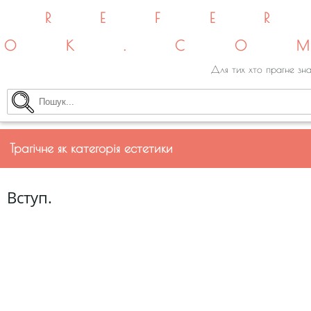
REFE
OK.CO
Для тих хто прагне зна
Трагічне як категорія естетики
Вступ.