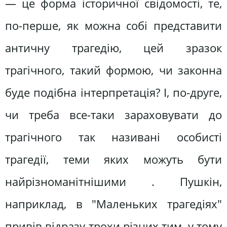
— це форма історичної свідомості, те,
по-перше, як можна собі представити
античну трагедію, цей зразок
трагічного, такий формою, чи законна
буде подібна інтерпретація? І, по-друге,
чи треба все-таки зараховувати до
трагічного так називані особисті
трагедії, теми яких можуть бути
найрізноманітнішими . Пушкін,
наприклад, в "Маленьких трагедіях"
привів відразу трохи різних тим, у тому