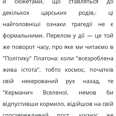
й сюжетами, що ставляться до
декількох царських родів,- ці
найголовніші ознаки трагедії не є
формальними. Перелом у дії — це той
же поворот часу, про яке ми читаємо в
"Політику" Платона: коли "всезроблена
жива істота", тобто космос, початків
свій некерований рух назад, те
"Керманич Вселеної, немов би
відпустивши кормило, відійшов на свій
спостережливий пост, космос же