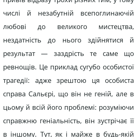
числі й незабутній всепоглинаючій
любові до великого мистецтва,
нездатність до нього здійнятися й
результат — заздрість те саме що
ревнощів. Це приклад сугубо особистої
трагедії: адже зрештою ця особиста
справа Сальєрі, що він не геній, але в
цьому й всій його проблемі: розуміючи
справжню геніальність, він зустрічає її
в іншому. Тут, як і майже в будь-якій