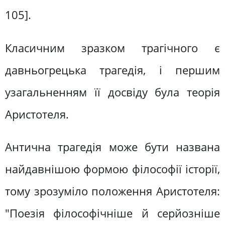
105].
Класичним зразком трагічного є
давньогрецька трагедія, і першим
узагальненням її досвіду була теорія
Аристотеля.
Антична трагедія може бути названа
найдавнішою формою філософії історії,
тому зрозуміло положення Аристотеля:
"Поезія філософічніше й серйозніше