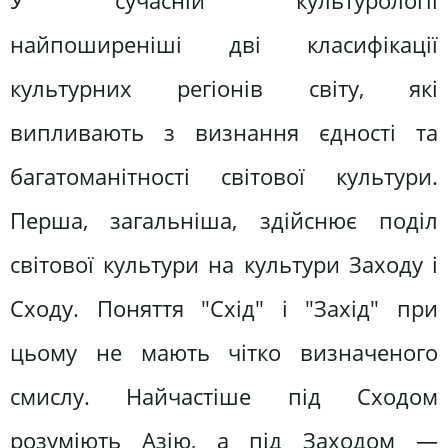
У сучасній культурології
найпоширеніші дві класифікації
культурних регіонів світу, які
випливають з визнання єдності та
багатоманітності світової культури.
Перша, загальніша, здійснює поділ
світової культури на культури Заходу і
Сходу. Поняття "Схід" і "Захід" при
цьому не мають чітко визначеного
смислу. Найчастіше під Сходом
розуміють Азію, а під Заходом —