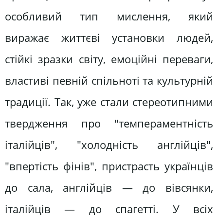
особливий тип мислення, який
виражає життєві установки людей,
стійкі зразки світу, емоційні переваги,
властиві певній спільноті та культурній
традиції. Так, уже стали стереотипними
твердження про "темпераментність
італійців", "холодність англійців",
"впертість фінів", пристрасть українців
до сала, англійців — до вівсянки,
італійців — до спагетті. У всіх