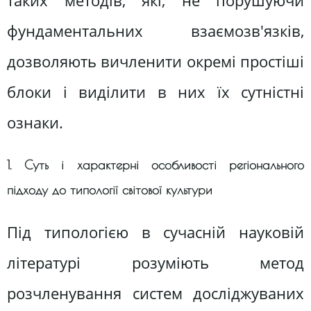
таких методів, які, не порушуючи
фундаментальних взаємозв'язків,
дозволяють вичленити окремі простіші
блоки і виділити в них їх сутністні
ознаки.
1. Суть і характерні особливості регіонального
підходу до типології світової культури
Під типологією в сучасній науковій
літературі розуміють метод
розчленування систем досліджуваних