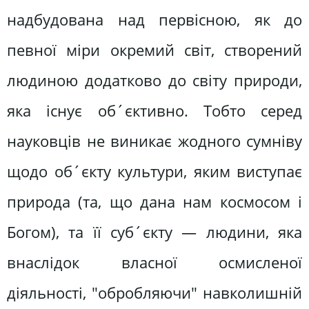
надбудована над первісною, як до
певної міри окремий світ, створений
людиною додатково до світу природи,
яка існує об´єктивно. Тобто серед
науковців не виникає жодного сумніву
щодо об´єкту культури, яким виступає
природа (та, що дана нам космосом і
Богом), та її суб´єкту — людини, яка
внаслідок власної осмисленої
діяльності, "обробляючи" навколишній