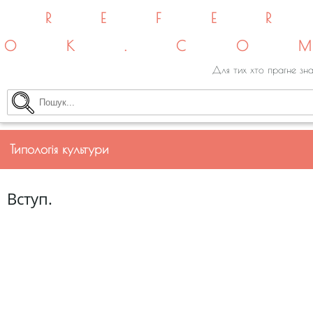
REFE
OK.CO
Для тих хто прагне зна
Типологія культури
Вступ.