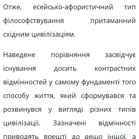
Отже, есейсько-афористичний тип
філософствування притаманний
східним цивілізаціям.
Наведене порівняння засвідчує
існування досить контрастних
відмінностей у самому фундаменті того
способу життя, який сформувався та
розвинувся у вигляді різних типів
цивілізації. Зазначені відмінності
приводять врешті до дещо іншої, а