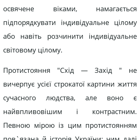
освячене віками, намагається
підпорядкувати індивідуальне цілому
або навіть розчинити індивідуальне
світовому цілому.
Протистояння "Схід — Захід " не
вичерпує усієї строкатої картини життя
сучасного людства, але воно є
найвпливовішим і контрастним.
Певною мірою із цим протистоянням
пов`язана й історія України: чим далі