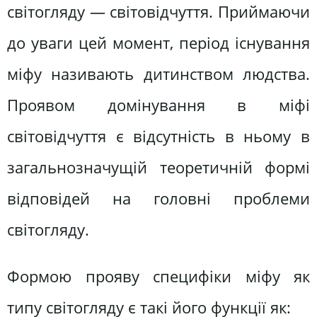
світогляду — світовідчуття. Приймаючи
до уваги цей момент, період існування
міфу називають дитинством людства.
Проявом домінування в міфі
світовідчуття є відсутність в ньому в
загальнозначущій теоретичній формі
відповідей на головні проблеми
світогляду.
Формою прояву специфіки міфу як
типу світогляду є такі його функції як: