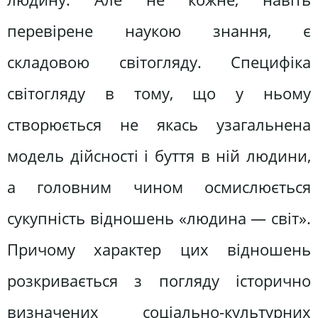
перевірене наукою знання, є
складовою світогляду. Специфіка
світогляду в тому, що у ньому
створюється не якась узагальнена
модель дійсності і буття в ній людини,
а головним чином осмислюється
сукупність відношень «людина — світ».
Причому характер цих відношень
розкривається з погляду історично
визначених соціально-культурних