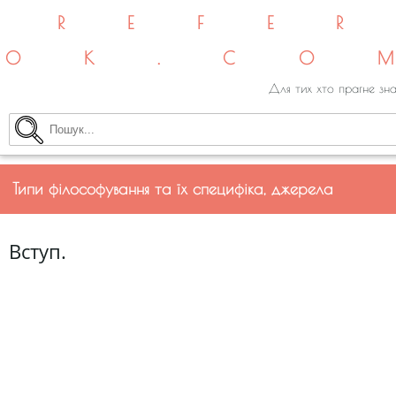
REFE
OK.CO
Для тих хто прагне зна
Типи філософування та їх специфіка, джерела
Вступ.