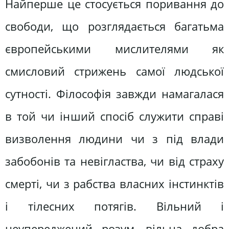
Найперше це стосується поривання до
свободи, що розглядається багатьма
європейськими мислителями як
смисловий стрижень самої людської
сутності. Філософія завжди намагалася
в той чи інший спосіб служити справі
визволення людини чи з під влади
забобонів та невігластва, чи від страху
смерті, чи з рабства власних інстинктів
і тілесних потягів. Вільний і
неупереджений розум, вільна добра