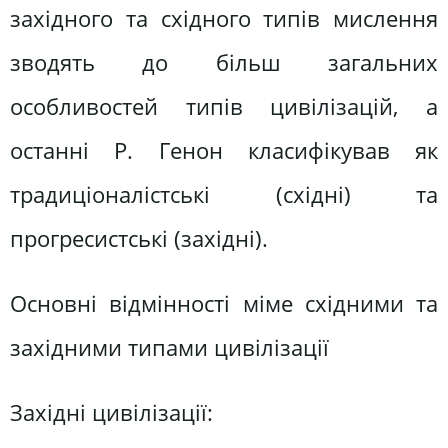
західного та східного типів мислення
зводять до більш загальних
особливостей типів цивілізацій, а
останні Р. Генон класифікував як
традиціоналістські (східні) та
прогресистські (західні).
Основні відмінності міме східними та
західними типами цивілізації
Західні цивілізації: