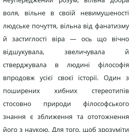
воля, вільне в своїй невимушеності
людське почуття, вільна від фанатизму
й застиглості віра — ось що вічно
відшукувала, звеличувала й
стверджувала в людині філософія
впродовж усієї своєї історії. Один з
поширених хибних стереотипів
стосовно природи філософського
знання є зближення та ототожнення
його з наукою. Для того, щоб зрозуміти