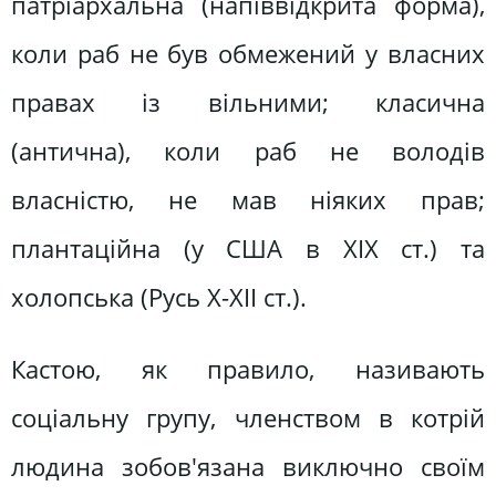
патріархальна (напіввідкрита форма),
коли раб не був обмежений у власних
правах із вільними; класична
(антична), коли раб не володів
власністю, не мав ніяких прав;
плантаційна (у США в XIX ст.) та
холопська (Русь Х-ХІІ ст.).
Кастою, як правило, називають
соціальну групу, членством в котрій
людина зобов'язана виключно своїм