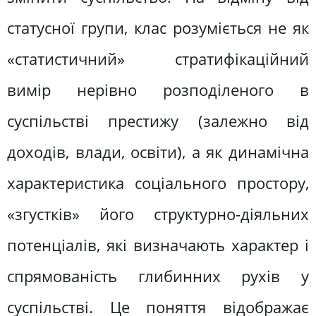
статусної групи, клас розуміється не як
«статистичний» стратифікаційний
вимір нерівно розподіленого в
суспільстві престижу (залежно від
доходів, влади, освіти), а як динамічна
характеристика соціального простору,
«згустків» його структурно-діяльних
потенціалів, які визначають характер і
спрямованість глибинних рухів у
суспільстві. Це поняття відображає