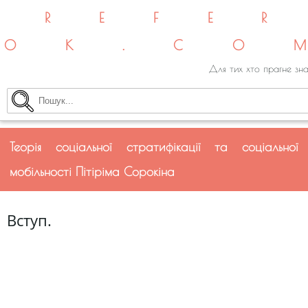
REFE
OK.CO
Для тих хто прагне зна
Теорія соціальної стратифікації та соціальної
мобільності Пітіріма Сорокіна
Вступ.