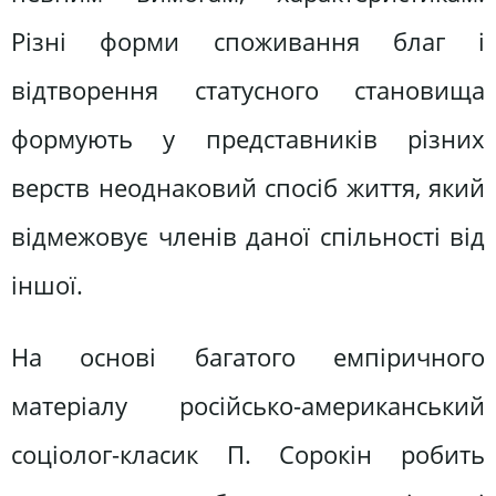
Різні форми споживання благ і
відтворення статусного становища
формують у представників різних
верств неоднаковий спосіб життя, який
відмежовує членів даної спільності від
іншої.
На основі багатого емпіричного
матеріалу російсько-американський
соціолог-класик П. Сорокін робить