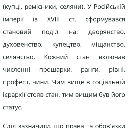
(купці, ремісники, селяни). У Російській
імперії із XVIII ст. сформувався
становий поділ на: дворянство,
духовенство, купецтво, міщанство,
селянство. Кожний стан включав
численні прошарки, ранги, рівні,
професії, чини. Чим вище в соціальній
ієрархії стояв стан, тим вищим був його
статус.
Слід зазначити, що права та обов'язки