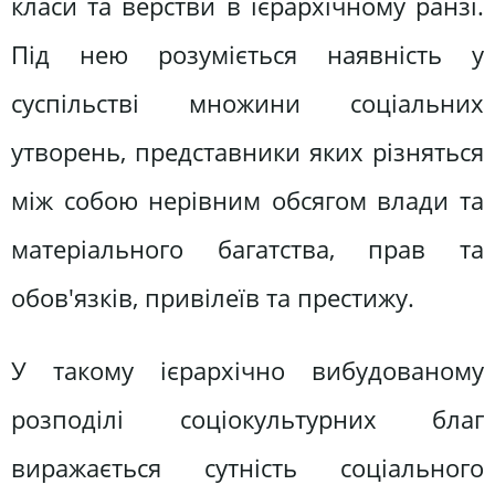
класи та верстви в ієрархічному ранзі.
Під нею розуміється наявність у
суспільстві множини соціальних
утворень, представники яких різняться
між собою нерівним обсягом влади та
матеріального багатства, прав та
обов'язків, привілеїв та престижу.
У такому ієрархічно вибудованому
розподілі соціокультурних благ
виражається сутність соціального