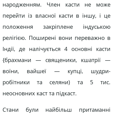
народженням. Член касти не може
перейти із власної касти в іншу, і це
положення закріплене індуською
релігією. Поширені вони переважно в
Індії, де налічується 4 основні касти
{брахмани — священики, кшатрії —
воїни, вайшеї — купці, шудри-
робітники та селяни) та 5 тис.
неосновних каст та підкаст.
Стани були найбільш притаманні