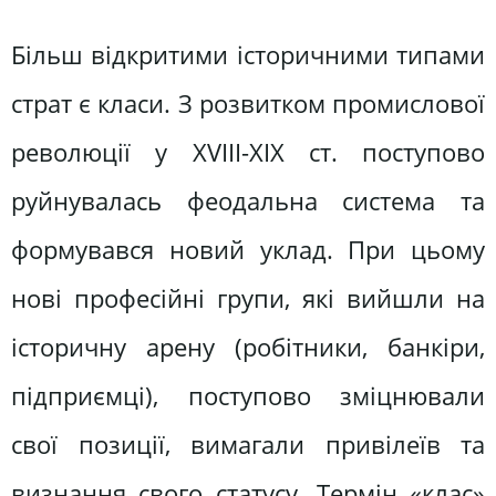
Більш відкритими історичними типами
страт є класи. З розвитком промислової
революції у XVIII-XIX ст. поступово
руйнувалась феодальна система та
формувався новий уклад. При цьому
нові професійні групи, які вийшли на
історичну арену (робітники, банкіри,
підприємці), поступово зміцнювали
свої позиції, вимагали привілеїв та
визнання свого статусу. Термін «клас»