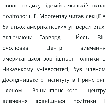
нового подиху відомій чиказькій школі
політології. Г. Моргентау читав лекції в
багатьох американських університетах,
включаючи Гарвард і Йель. Він
очолював Центр вивчення
американської зовнішньої політики в
Чиказькому університеті, був членом
Дослідницького інституту в Принстоні,
членом Вашингтонського центру
вивчення зовнішньої політики і