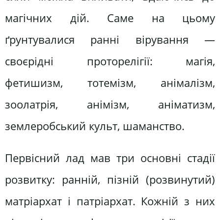
магічних дій. Саме на цьому
ґрунтувалися ранні вірування —
своєрідні проторелігії: магія,
фетишизм, тотемізм, анімалізм,
зоолатрія, анімізм, аніматизм,
землеробський культ, шаманство.
Первісний лад мав три основні стадії
розвитку: ранній, пізній (розвинутий)
матріархат і патріархат. Кожній з них