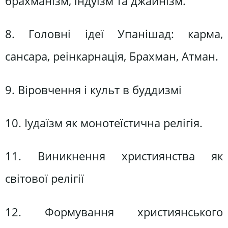
брахманізм, індуїзм та джайнізм.
8. Головні ідеї Упанішад: карма,
сансара, реінкарнація, Брахман, Атман.
9. Віровчення і культ в буддизмі
10. Іудаїзм як монотеїстична релігія.
11. Виникнення християнства як
світової релігії
12. Формування християнського