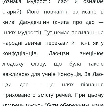
(ознака мудрості: "лао" й означає
старий). Його повчання записане в
книзі Дао-де-ціин (книга про дао —
шлях мудрості). Тут немає посилань на
народні звичаї, перекази й пісні, як у
конфуціанців. Лао-цзи знецінює
людську славу, що була такою
важливою для учнів Конфуція. За Лао-
цзи, дао — це шлях пізнання
прихованого змісту речей. При цьому
мудрець мусить "бути обережним, наче