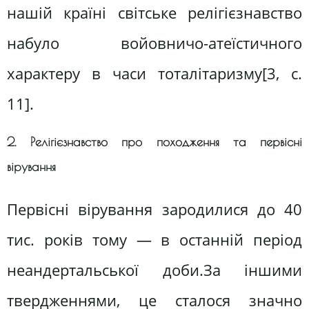
нашій країні світське релігієзнавство
набуло войовничо-атеїстичного
характеру в часи тоталітаризму[3, c.
11].
2. Релігієзнавство про походження та первісні
вірування
Первісні вірування зародилися до 40
тис. років тому — в останній період
неандертальської доби.За іншими
твердженнями, це сталося значно