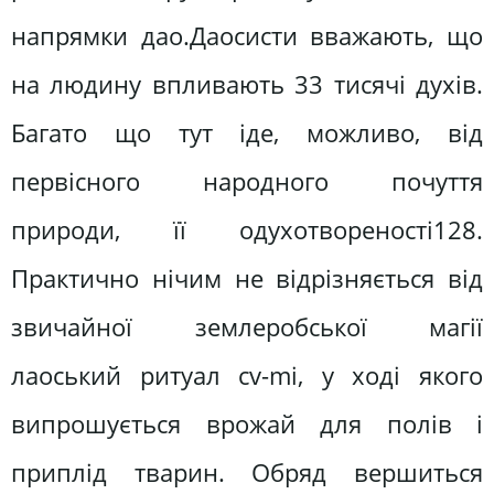
напрямки дао.Даосисти вважають, що
на людину впливають 33 тисячі духів.
Багато що тут іде, можливо, від
первісного народного почуття
природи, її одухотвореності128.
Практично нічим не відрізняється від
звичайної землеробської магії
лаоський ритуал cv-mi, у ході якого
випрошується врожай для полів і
приплід тварин. Обряд вершиться