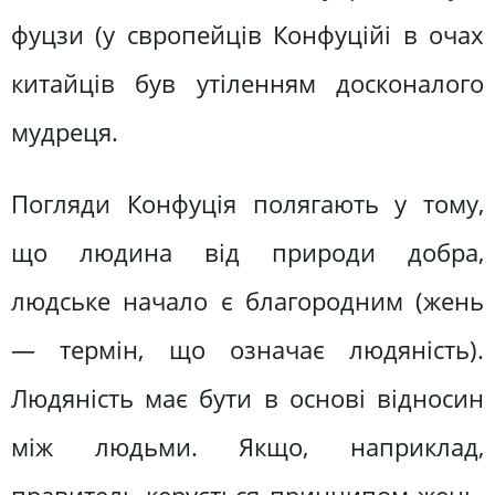
фуцзи (у свропейців Конфуційі в очах
китайців був утіленням досконалого
мудреця.
Погляди Конфуція полягають у тому,
що людина від природи добра,
людське начало є благородним (жень
— термін, що означає людяність).
Людяність має бути в основі відносин
між людьми. Якщо, наприклад,