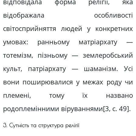
відповідала форма релігії, яка
відображала особливості
світосприйняття людей у конкретних
умовах: ранньому матріархату —
тотемізм, пізньому — землеробський
культ, патріархату — шаманізм. Усі
вони поширювалися у межах роду чи
племені, тому їх названо
родоплемінними віруваннями[3, c. 49].
3. Сутність та структура релігії