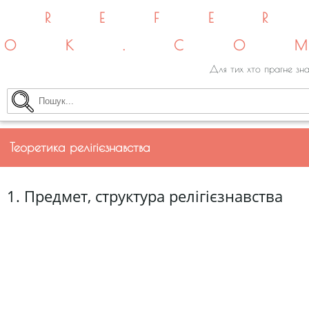
REFE
OK.CO
Для тих хто прагне зна
Теоретика релігієзнавства
1. Предмет, структура релігієзнавства