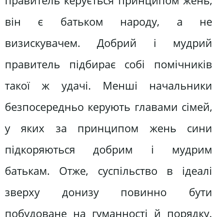
правитель керується принципом жень,
він є батьком народу, а не
визискувачем. Добрий і мудрий
правитель підбирає собі помічників
такої ж удачі. Менші начальники
безпосередньо керують главами сімей,
у яких за принципом жень сини
підкоряються добрим і мудрим
батькам. Отже, суспільство в ідеалі
зверху донизу повинно бути
побудоване на гуманності й порядку.