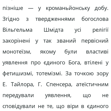
пізніше — у кроманьйонську добу.
Згідно з твердженнями богослова
Вільгельма Шмідта усі релігії
закорінені у так званий первісний
монотеїзм, якому були властиві
уявлення про єдиного Бога, втілені у
фетишизмі, тотемізмі. За точкою зору
Е. Тайлора, Г. Спенсера, атеїстичним
передували уявлення, що не
сповідували не те, що віри в єдиного