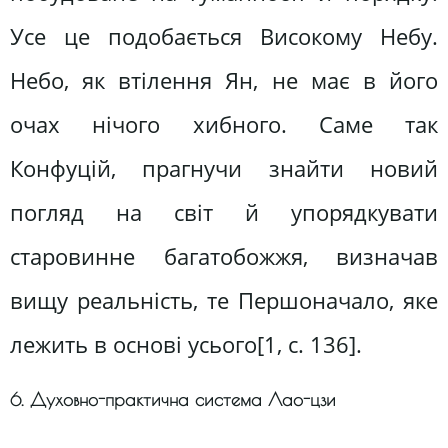
Усе це подобається Високому Небу.
Небо, як втілення Ян, не має в його
очах нічого хибного. Саме так
Конфуцій, прагнучи знайти новий
погляд на світ й упорядкувати
старовинне багатобожжя, визначав
вищу реальність, те Першоначало, яке
лежить в основі усього[1, c. 136].
6. Духовно-практична система Лао-цзи