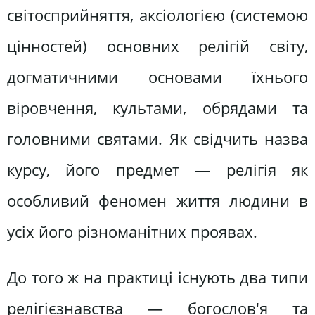
світосприйняття, аксіологією (системою
цінностей) основних релігій світу,
догматичними основами їхнього
віровчення, культами, обрядами та
головними святами. Як свідчить назва
курсу, його предмет — релігія як
особливий феномен життя людини в
усіх його різноманітних проявах.
До того ж на практиці існують два типи
релігієзнавства — богослов'я та