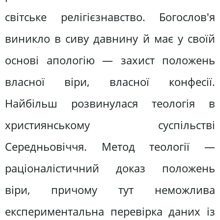
світське релігієзнавство. Богослов'я
виникло в сиву давнину й має у своїй
основі апологію — захист положень
власної віри, власної конфесії.
Найбільш розвинулася теологія в
християнському суспільстві
Середньовіччя. Метод теології —
раціоналістичний доказ положень
віри, причому тут неможлива
експериментальна перевірка даних із