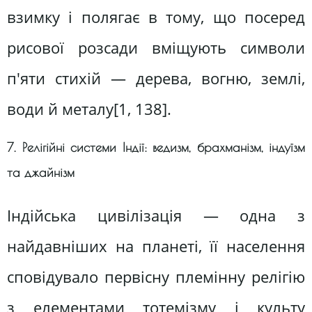
взимку і полягає в тому, що посеред
рисової розсади вміщують символи
п'яти стихій — дерева, вогню, землі,
води й металу[1, 138].
7. Релігійні системи Індії: ведизм, брахманізм, індуїзм
та джайнізм
Індійська цивілізація — одна з
найдавніших на планеті, її населення
сповідувало первісну племінну релігію
з елементами тотемізму і культу