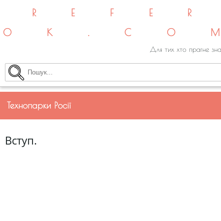
REFE
OK.CO
Для тих хто прагне зна
Технопарки Росії
Вступ.