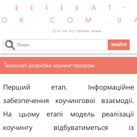
REFERAT
OK.COM.U
Для тих хто прагне знань!
Технології розробки коучинг-програм
Перший етап. Інформаційне
забезпечення коучингової взаємодії.
На цьому етапі модель реалізації
коучингу відбуватиметься із