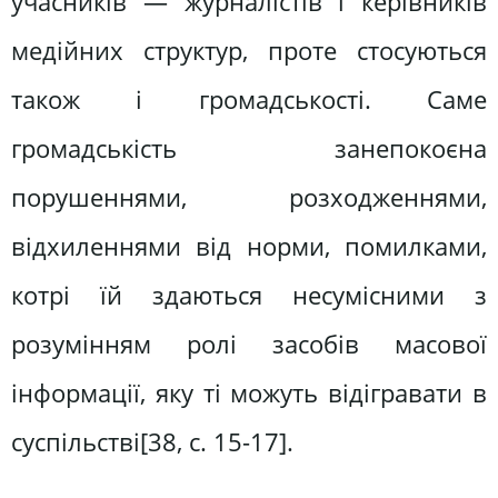
учасників — журналістів і керівників
медійних структур, проте стосуються
також і громадськості. Саме
громадськість занепокоєна
порушеннями, розходженнями,
відхиленнями від норми, помилками,
котрі їй здаються несумісними з
розумінням ролі засобів масової
інформації, яку ті можуть відігравати в
суспільстві[38, c. 15-17].