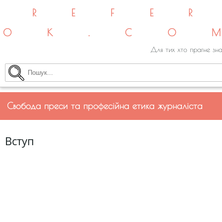
REFE
OK.CO
Для тих хто прагне зна
Свобода преси та професійна етика журналіста
Вступ