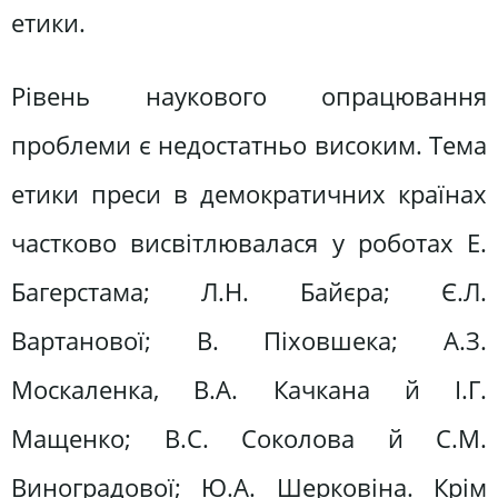
етики.
Рівень наукового опрацювання
проблеми є недостатньо високим. Тема
етики преси в демократичних країнах
частково висвітлювалася у роботах Е.
Багерстама; Л.Н. Байєра; Є.Л.
Вартанової; В. Піховшека; А.З.
Москаленка, В.А. Качкана й І.Г.
Мащенко; В.С. Соколова й С.М.
Виноградової; Ю.А. Шерковіна. Крім