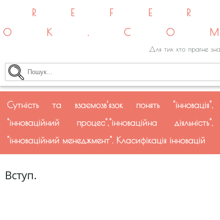
REFE
OK.CO
Для тих хто прагне зна
Сутність та взаємозв’язок понять "інновація",
"інноваційний процес","інноваційна діяльність",
"інноваційний менеджмент". Класифікація інновацій
Вступ.