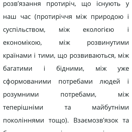
розв’язання протиріч, що існують у
наш час (протиріччя між природою і
суспільством, між екологією і
економікою, між розвинутими
країнами і тими, що розвиваються, між
багатими і бідними, між уже
сформованими потребами людей і
розумними потребами, між
теперішніми та майбутніми
поколіннями тощо). Взаємозв’язок та