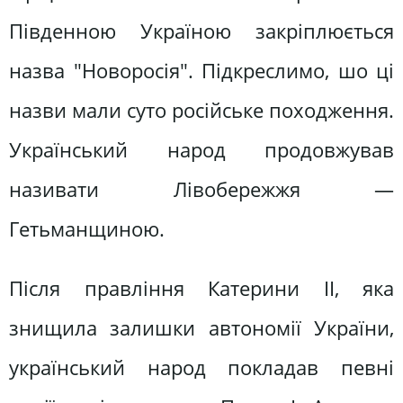
Південною Україною закріплюється
назва "Новоросія". Підкреслимо, шо ці
назви мали суто російське походження.
Український народ продовжував
називати Лівобережжя —
Гетьманщиною.
Після правління Катерини II, яка
знищила залишки автономії України,
український народ покладав певні