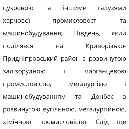
цукровою та іншими галузями
харчової промисловості та
машинобудування; Південь, який
поділявся на Криворізько-
Придніпровський район з розвинутою
залізорудною і марганцевою
промисловістю, металургією і
машинобудуванням та Донбас з
розвинутою вугільною, металургійною,
хімічною промисловістю. Слід ще