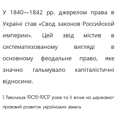
У 1840—1842 pp. джерелом права в
Україні став «Свод законов Российской
империи». Цей звід містив в
систематизованому вигляді в
основному феодальне право, яке
значно гальмувало капіталістичні
відносини.
1. Революція 1905-1907 років та її вплив на державно-
правовий розвиток українських земель