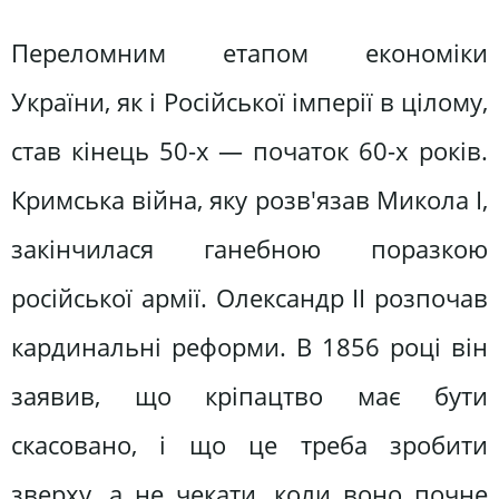
Переломним етапом економіки
України, як і Російської імперії в цілому,
став кінець 50-х — початок 60-х років.
Кримська війна, яку розв'язав Микола І,
закінчилася ганебною поразкою
російської армії. Олександр II розпочав
кардинальні реформи. В 1856 році він
заявив, що кріпацтво має бути
скасовано, і що це треба зробити
зверху, а не чекати, коли воно почне