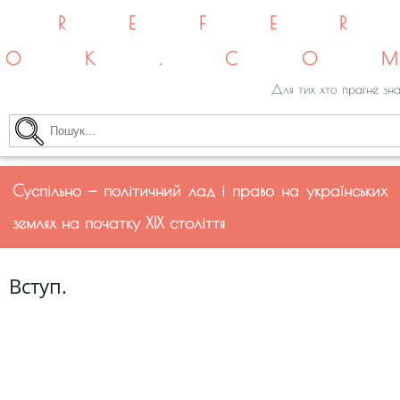
REFE
OK.CO
Для тих хто прагне зна
Суспільно — політичний лад і право на українських
землях на початку ХIX століття
Вступ.