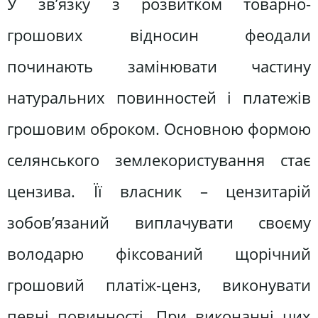
У зв’язку з розвитком товарно-
грошових відносин феодали
починають замінювати частину
натуральних повинностей і платежів
грошовим оброком. Основною формою
селянського землекористування стає
цензива. Її власник – цензитарій
зобов’язаний виплачувати своєму
володарю фіксований щорічний
грошовий платіж-ценз, виконувати
певні повинності. При виконанні цих