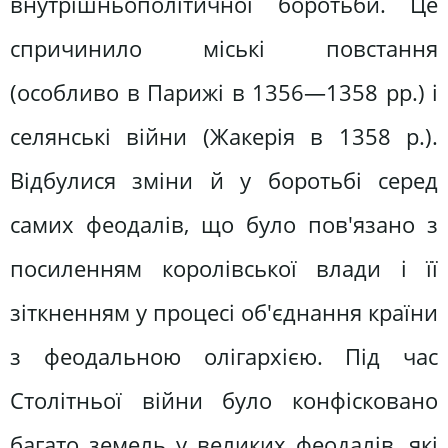
внутрішньополітичної боротьби. Це
спричинило міські повстання
(особливо в Парижі в 1356—1358 рр.) і
селянські війни (Жакерія в 1358 р.).
Відбулися зміни й у боротьбі серед
самих феодалів, що було пов'язано з
посиленням королівської влади і її
зіткненням у процесі об'єднання країни
з феодальною олігархією. Під час
Столітньої війни було конфісковано
багато земель у великих феодалів, які