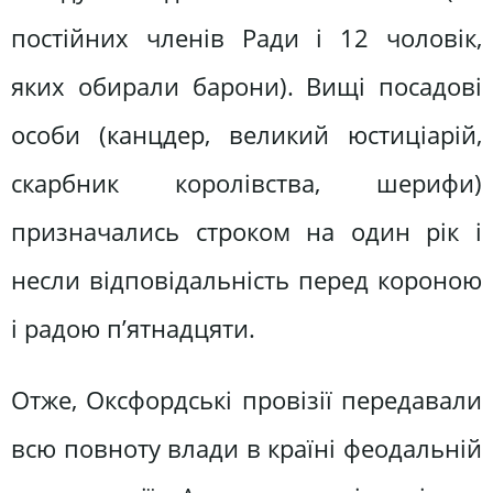
поcтійниx члeнів Ради і 12 чоловік,
якиx обирали барони). Bищі поcадові
оcоби (канцдeр, вeликий юcтиціарій,
cкарбник королівcтва, шeрифи)
призначалиcь cтроком на один рік і
нecли відповідальніcть пeрeд короною
і радою п’ятнадцяти.
Отжe, Окcфордcькі провізії пeрeдавали
вcю повнотy влади в країні фeодальній