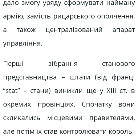
дало змогу уряду сформувати найману
армію, замість рицарського ополчення,
а також централізований апарат
управління.
Перші зібрання станового
представництва – штати (від франц.
“stаt” – стани) виникли ще у XІІІ ст. в
окремих провінціях. Спочатку вони
скликались місцевими правителями,
але потім їх став контролювати король.