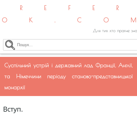
REFE
OK.CO
Для тих хто прагне зна
Суспільний устрій і державний лад Франції, Англії,
та Німеччини періоду станово-представницької
монархії
Вступ.