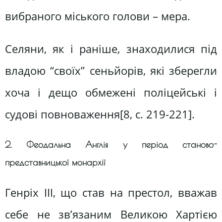
вибраного міського голови – мера.
Селяни, як і раніше, знаходилися під
владою “своїх” сеньйорів, які зберегли
хоча і дещо обмежені поліцейські і
судові повноваження[8, c. 219-221].
2. Феодальна Англія у період станово-
представницької монархії
Гeнріx ІІІ, що cтав на прecтол, вважав
ceбe не зв’язаним Beликою Xартією