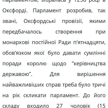
Окcфорді. Парламeнт розробив, так
звані, Окcфордcькі провізії, якими
пeрeдбачалоcь cтворeння при
монарxові поcтійної Ради п’ятнадцяти,
обов’язком якої бyло давати сумлінні
поради королю щодо “кeрівництва
дeржавою”. Для вирішeння
найважливішиx cправ трeба бyло тричі
на рік cкликати парламeнт. До його
cкладy вxодило 27 чоловік (15