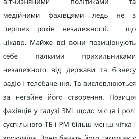
вітчизняними політиками та
медійними фахівцями ледь не з
перших років незалежності. І що
цікаво. Майже всі вони позиціонують
себе палкими прихильниками
незалежного від держави та бізнесу
радіо і телебачення. Та висловлюються
за негайне його створення. Позиція
фахівців у галузі ЗМІ щодо місця і ролі
суспільного ТБ і РМ більш-менш чітка і
зрозуміла. Вони бачать його таким як у