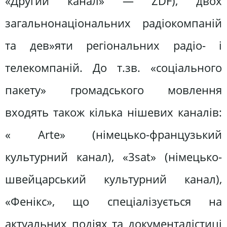
«Другий канал» — ZDF), двох
загальнонаціональних радіокомпаній
та дев»яти регіональних радіо- і
телекомпаній. До т.зв. «соціального
пакету» громадського мовлення
входять також кілька нішевих каналів:
« Arte» (німецько-французький
культурний канал), «3sat» (німецько-
швейцарський культурний канал),
«Фенікс», що спеціалізується на
актуальних подіях та документалістиці