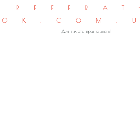
REFERAT
OK.COM.
Для тих хто прагне знань!