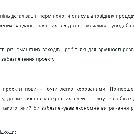
упінь деталізації і термінологія опису відповідних проце
влених завдань, наявних ресурсів і, можливо, уподобан
ті різноманітних заходів і робіт, які для зручності ро
із забезпечення проекту.
в проекти повинні бути легко керованими. По-перше
ту, до визначення конкретних цілей проекту і засобів їх
в такого, який би забезпечував економне витрачання р
ідходи: