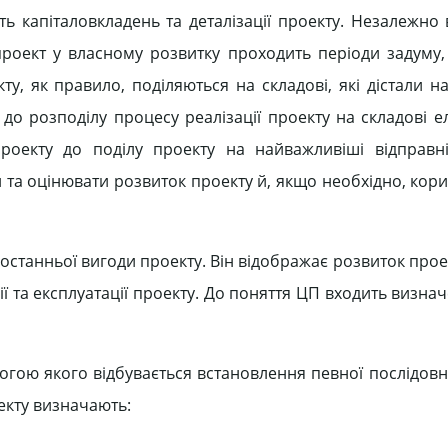
ь капіталовкладень та деталізації проекту. Незалежно 
проект у власному розвитку проходить періоди задуму, 
оекту, як правило, поділяються на складові, які дістали н
у до розподілу процесу реалізації проекту на складові 
роекту до поділу проекту на найважливіші відправні
 та оцінювати розвиток проекту й, якщо необхідно, кор
 останньої вигоди проекту. Він відображає розвиток прое
ції та експлуатації проекту. До поняття ЦП входить визна
гою якого відбувається встановлення певної послідовно
екту визначають: