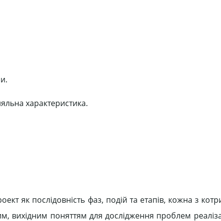
и.
вняльна характеристика.
ект як послідовність фаз, подій та етапів, кожна з кот
им, вихідним поняттям для дослідження проблем реаліза