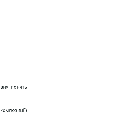
ових понять
екомпозиції)
.