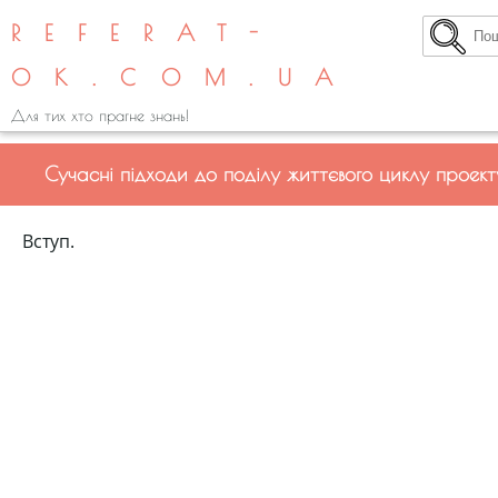
REFERAT-
OK.COM.UA
Для тих хто прагне знань!
Сучасні підходи до поділу життєвого циклу проект
Вступ.