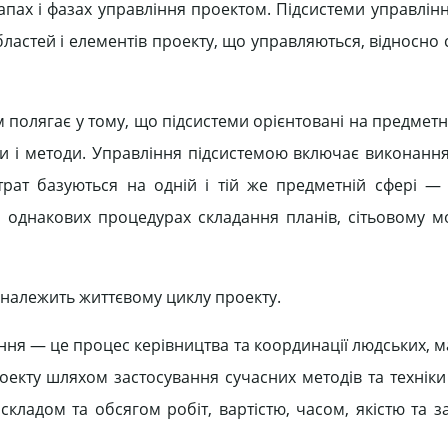
тапах і фазах управління проектом. Підсистеми управлін
ластей і елементів проекту, що управляються, відносно
м полягає у тому, що підсистеми орієнтовані на предметн
ри і методи. Управління підсистемою включає виконанн
итрат базуються на одній і тій же предметній сфері — 
а однакових процедурах складання планів, сітьовому м
 належить життєвому циклу проекту.
ня — це процес керівництва та координації людських, м
оекту шляхом застосування сучасних методів та техніки
 складом та обсягом робіт, вартістю, часом, якістю та 