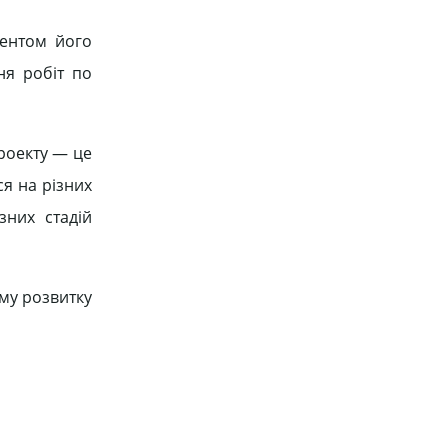
ментом його
ня робіт по
роекту — це
ся на різних
зних стадій
єму розвитку