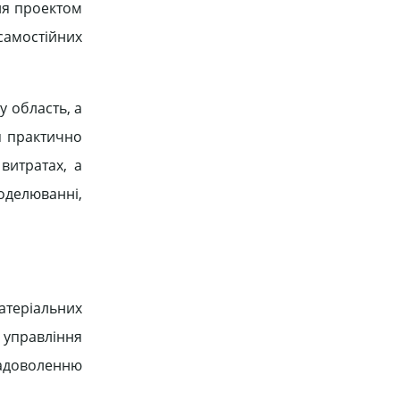
ня проектом
 самостійних
у область, а
я практично
витратах, а
оделюванні,
атеріальних
 управління
задоволенню