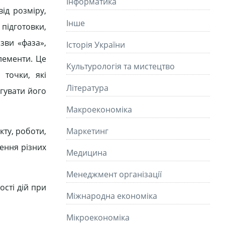
Інформатика
від розміру,
Інше
підготовки,
азви «фаза»,
Історія України
елементи. Це
Культурологія та мистецтво
 точки, які
Літературa
игувати його
Макроекономіка
кту, роботи,
Маркетинг
чення різних
Медицина
Менеджмент організації
сті дій при
Міжнародна економіка
Мікроекономіка