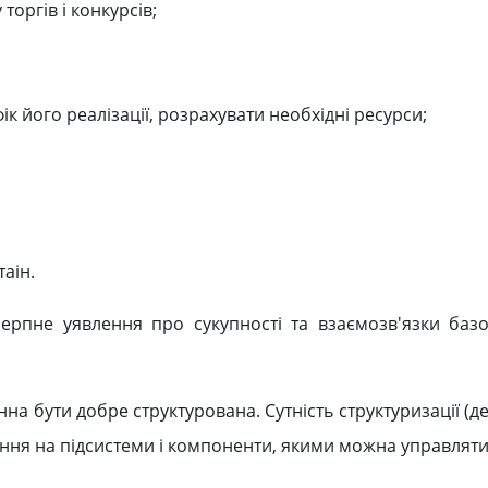
торгів і конкурсів;
к його реалізації, розрахувати необхідні ресурси;
аін.
рпне уявлення про сукупності та взаємозв'язки баз
а бути добре структурована. Сутність структуризації (д
іння на підсистеми і компоненти, якими можна управляти