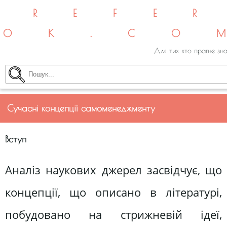
REFE
OK.CO
Для тих хто прагне зна
Сучасні концепції самоменеджменту
Вступ
Аналіз наукових джерел засвідчує, що
концепції, що описано в літературі,
побудовано на стрижневій ідеї,