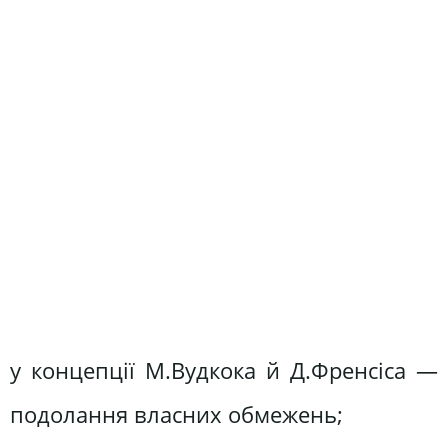
у концепції М.Вудкока й Д.Френсіса —
подолання власних обмежень;