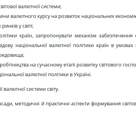
вітової валютної системи;
міни валютного курсу на розвиток національних економік
инків у світі;
літики країн, запропонувати механізм забезпечення с
адову національної валютної політики країн в умовах
ередовища;
бітництва на сучасному етапі розвитку світового госпо
ональної валютної політики в Україні.
ї валютної системи світу.
асади, методичні й практичні аспекти формування світо