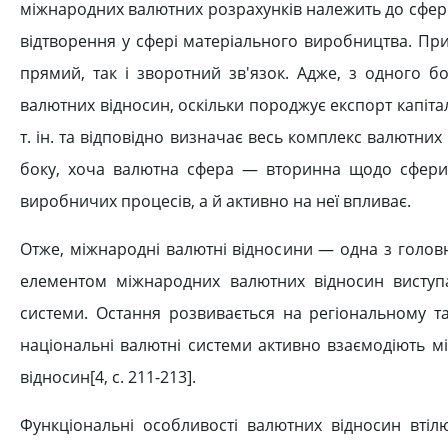
міжнародних валютних розрахунків належить до сфери 
відтворення у сфері матеріального виробництва. Пр
прямий, так і зворотний зв'язок. Адже, з одного б
валютних відносин, оскільки породжує експорт капіта
т. ін. та відповідно визначає весь комплекс валютни
боку, хоча валютна сфера — вторинна щодо сфери 
виробничих процесів, а й активно на неї впливає.
Отже, міжнародні валютні відносини — одна з голо
елементом міжнародних валютних відносин виступа
системи. Остання розвивається на регіональному та 
національні валютні системи активно взаємодіють м
відносин[4, c. 211-213].
Функціональні особливості валютних відносин втіл