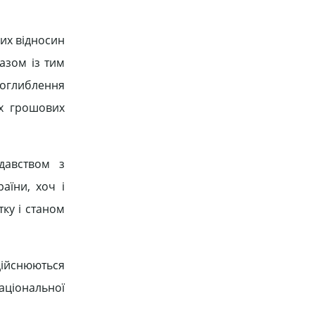
их відносин
азом із тим
поглиблення
их грошових
давством з
аїни, хоч і
тку і станом
дійснюються
аціональної