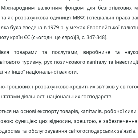
ся Міжнародним валютним фондом для безготівкових 
 та як розрахункова одиниця МВФ) (спеціальні права за
ка була введена в 1979 р. у межах Європейської валютно
 країн ЄС (сьогодні це євро)[8, c. 347-348].
гівля товарами та послугами, виробниче та науков
світового туризму, рух позичкового капіталу та інвести
єї чи іншої національної валюти.
о-грошових і розрахунково-кредитних зв'язків у світог
льтатами діяльності національних господарств.
ся на основі експорту товарів, капіталів, робочої сили 
льовою функцією цих відносин, зрештою, є забезпечення
одарства та обслуговування світогосподарських зв'язків