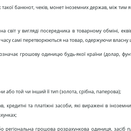
акої банкнот, чеків, монет іноземних держав, між тим я
а світ у вигляді посередника в товарному обміні, екві
м часу самі перетворюються на товар, одержуючи власну ц
означає грошову одиницю будь-якої країни (долар, фунт 
 або той чи інший її тип (золота, срібна, паперова);
, кредитні та платіжні засоби, які виражені в іноземн
хунках;
о регіональна грошова розрахункова одиниця, засіб п