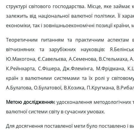
структурі світового господарства. Місце, яке займає
залежить від національної валютної політики. Її хар
економіки, так і зовнішньоекономічні позиції країни, м
Теоретичним питанням та практичним аспектам ва
вітчизняних та зарубіжних науковців: Я.Белінсько
Ю.Макогона, Є.Савельєва, А.Семенова, В.Стельмаха, А.
К.Рейнхарта, С.Фішера, Дж.Флемінга, М.Фрідмана, К
країн з валютними системами та їх ролі у світовом
А.Булатова, О.Булатової, В.Козика, П.Кругмана, В.Рибалк
Метою дослідження
є удосконалення методологічних 
валютної системи світу в сучасних умовах.
Для досягнення поставленої мети було поставлено і 