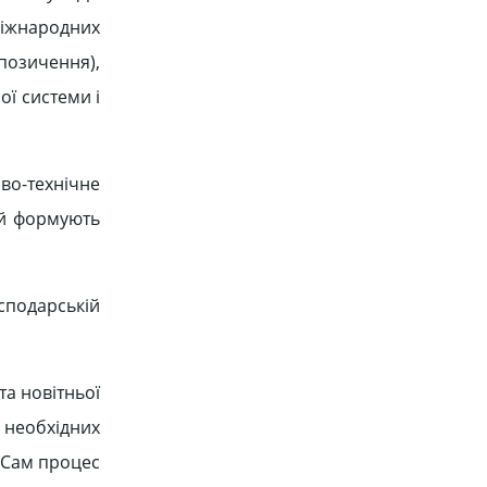
міжнародних
позичення),
ї системи і
о-технічне
цій формують
осподарській
та новітньої
 необхідних
. Сам процес