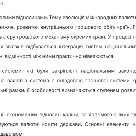
н.
ошовими відносинами. Тому еволюція міжнародних валютн
ижче, розвиток внутрішнього грошового обігу країн. Р
актеру грошового механізму окремих країн. У процесі 
 зв'язків відбувається інтеграція систем національн
ьні відмінності між ними практично нівелюються.
 системи, які були закріплені національним законо
а валютна система є складовою грошової системи кр
ьні рамки. її особливості визначаються ступенем розви
ії економічних відносин країни, за допомогою яких з
вуються валютні кошти держави. Основні елементи н
давством.