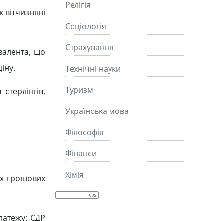
Релігія
к вітчизняні
Соціологія
Страхування
валента, що
іну.
Технічні науки
Туризм
стерлінгів,
Українська мова
Філософія
Фінанси
Хімія
их грошових
латежу: СДР