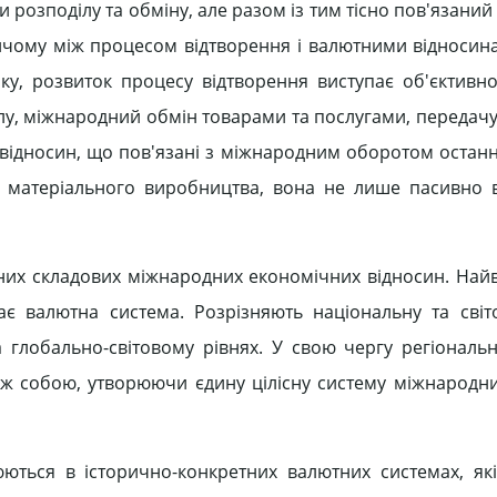
розподілу та обміну, але разом із тим тісно пов'язани
ичому між процесом відтворення і валютними відносина
оку, розвиток процесу відтворення виступає об'єктив
лу, міжнародний обмін товарами та послугами, передачу 
х відносин, що пов'язані з міжнародним оборотом останн
матеріального виробництва, вона не лише пасивно в
вних складових міжнародних економічних відносин. На
є валютна система. Розрізняють національну та світ
глобально-світовому рівнях. У свою чергу регіональні,
іж собою, утворюючи єдину цілісну систему міжнародн
юються в історично-конкретних валютних системах, я