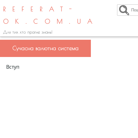
REFERAT-
OK.COM.UA
Для тих хто прагне знань!
Сучасна валютна система
Вступ