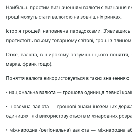
Найбільш простим визначенням валюти є визнання як т
гроші можуть стати валютою на зовнішніх ринках.
Історія грошей наповнена парадоксами. З'явившись н
протистоїть всьому товарному світові, гроші з плино
Отже, валюта, в широкому розумінні цього поняття, 
марка, франк тощо).
Поняття валюта використовується в таких значеннях:
• національна валюта — грошова одиниця певної країни
• іноземна валюта — грошові знаки іноземних держав
одиницях і які використовуються в міжнародних розра
• міжнародна {регіональна) валюта — міжнародна аб