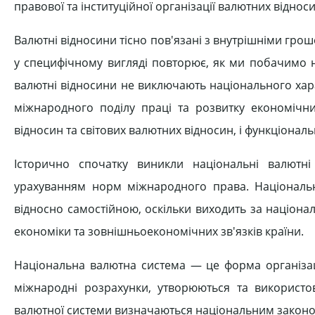
правової та інституційної організації валютних відноси
Валютні відносини тісно пов'язані з внутрішніми гр
у специфічному вигляді повторює, як ми побачимо н
валютні відносини не виключають національного хар
міжнародного поділу праці та розвитку економічних
відносин та світових валютних відносин, і функціонал
Історично спочатку виникли національні валютні
урахуванням норм міжнародного права. Національн
відносно самостійною, оскільки виходить за націонал
економіки та зовнішньоекономічних зв'язків країни.
Національна валютна система — це форма організац
міжнародні розрахунки, утворюються та використо
валютної системи визначаються національним законо