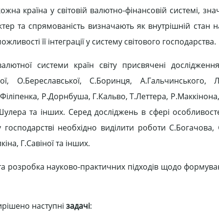
 кожна країна у світовій валютно-фінансовій системі, з
актер та спрямованість визначають як внутрішній стан 
ожливості її інтеграції у систему світового господарства.
лютної системи країн світу присвячені дослідження
ї, О.Береславської, С.Боринця, А.Гальчинського, Л.
Філіпенка, Р.Дорнбуша, Г.Кальво, Т.Леттера, Р.Маккінона
.Шулера та інших. Серед досліджень в сфері особливост
у господарстві необхідно виділити роботи С.Богачова, 
іна, Г.Савіної та інших.
та розробка науково-практичних підходів щодо формуван
вирішено наступні
задачі
: