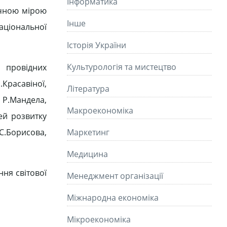
Інформатика
начною мірою
Інше
національної
Історія України
Культурологія та мистецтво
 провідних
Красавіної,
Літературa
, Р.Мандела,
Макроекономіка
ей розвитку
С.Борисова,
Маркетинг
Медицина
ня світової
Менеджмент організації
Міжнародна економіка
Мікроекономіка