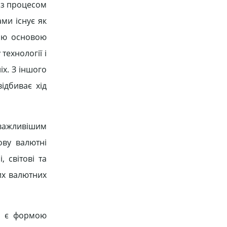
й з процесом
ми існує як
ною основою
технології і
іх. З іншого
ідбиває хід
йважливішим
ову валютні
 світові та
их валютних
кі є формою