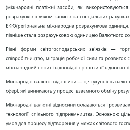
(міжнародні платіжні засоби, які використовують
розрахунків шляхом записів на спеціальних рахунках
ЕКЮ(регіональна міжнародна розрахункова одиниця, я
пізніше стала розрахунковою одиницею Валютного союзу
Різні форми світогосподарських зв'язків — тор
співробітництво, міграція робочої сили та розвиток 
міжнародний попит і відповідні пропозиції відносно ті
Міжнародні валютні відносини — це сукупність валютн
сфері, які виникають у процесі взаємного обміну резу
Міжнародні валютні відносини складаються і розвивають
технології, спільного підприємництва. Основною ці
умов для процесу відтворення у межах світового госп