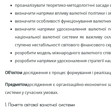
проаналізувати теоретико-методологічні засади с
визначити напрями впливу валютної політики і з
визначити особливості функціонування валютних р
визначити напрями удосконалення валютної по
національної валютної системи як важливу скл
ступеню нестабільності світового фінансового с
розробити модель міжнародного валютного співро
розробити напрямки удосконалення стратегії наці
Об’єктом
дослідження є процес формування і реалізаці
Предметом
дослідження є організаційно-економічні з
системи у сучасних умовах.
1. Поняття світової валютної системи