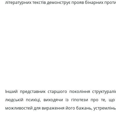
літературних текстів демонструє прояв бінарних прот
Інший представник старшого покоління структуралі
людській психіці, виходячи із гіпотези про те, що
можливостей для вираження його бажань, устремлінь,