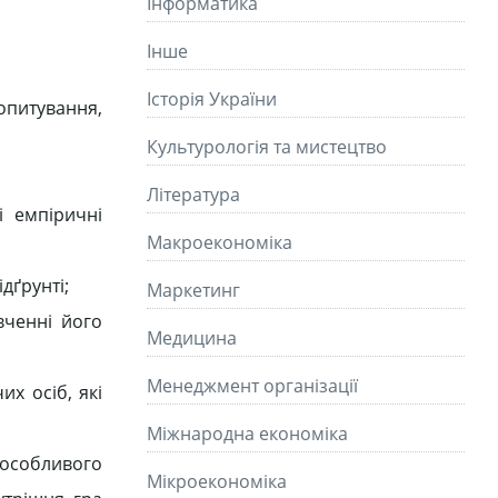
Інформатика
Інше
Історія України
(опитування,
Культурологія та мистецтво
Літературa
і емпіричні
Макроекономіка
дґрунті;
Маркетинг
вченні його
Медицина
Менеджмент організації
их осіб, які
Міжнародна економіка
 особливого
Мікроекономіка