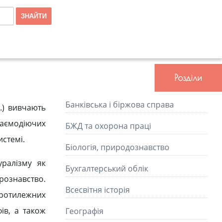
Розділи
Банківська і біржова справа
н.) вивчають
заємодіючих
БЖД та охорона праці
истемі.
Біологія, природознавство
уралізму як
Бухгалтерський облік
урознавство.
Всесвітня історія
протилежних
ів, а також
Географія