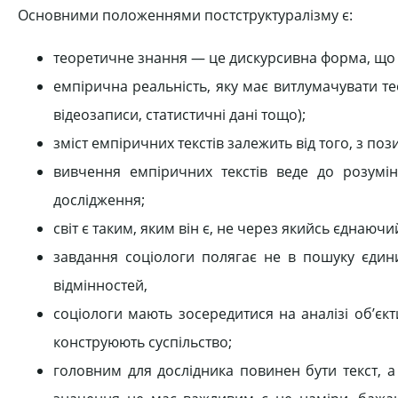
Основними положеннями постструктуралізму є:
теоретичне знання — це дискурсивна форма, що 
емпірична реальність, яку має витлумачувати те
відеозаписи, статистичні дані тощо);
зміст емпіричних текстів залежить від того, з по
вивчення емпіричних текстів веде до розумінн
дослідження;
світ є таким, яким він є, не через якийсь єднаюч
завдання соціологи полягає не в пошуку єдини
відмінностей,
соціологи мають зосередитися на аналізі об’єкти
конструюють суспільство;
головним для дослідника повинен бути текст, а