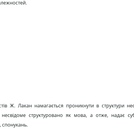
илежностей.
стів Ж. Лакан намагається проникнути в структури не
 несвідоме структуровано як мова, а отже, надає суб
 спонукань.