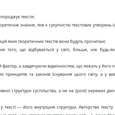
породжує тексти;
оретичне знання, теж є сукупністю текстових утворень 
зицій яких теоретичних текстів вони будуть прочитані;
я того, що відбувається у світі, більше, ніж будь-як
ий фактор, а завдячуючи відмінностям, що лежать у його пі
х принципів та законів Існування цього світу, а у ви
вної структури суспільства, а не на (ролі) окремих діюч
 у тексті — його внутрішня структура. Авторство тексту