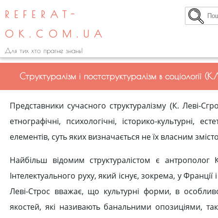
REFERAT-
OK.COM.UA
Для тих хто прагне знань!
Структуралізм і постструктуралізм в соціології (К
Представники сучасного структуралізму (К. Леві-Сгрос
етнографічні, психологічні, історико-культурні, е
елементів, суть яких визначається не їх власним змісто
Найбільш відомим структуралістом є антрополог К
Інтелектуального руху, який існує, зокрема, у Франції 
Леві-Строс вважає, що культурні форми, в особлив
якостей, які називають банальними опозиціями, такі