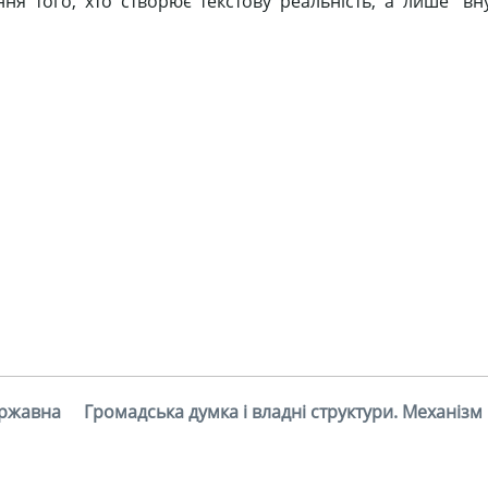
я того, хто створює текстову реальність, а лише “вн
ержавна
Громадська думка і владні структури. Механізм 