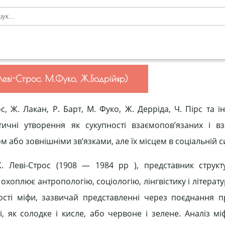
.Леві-Строс. М.Фуко, Ж.Бодрійяр)
, Ж. Лакан, Р. Барт, М. Фуко, Ж. Дерріда, Ч. Пірс та і
стетичні утворення як сукупності взаємопов’язаних і в
м або зовнішніми зв’язками, але їх місцем в соціальній с
. Леві-Строс (1908 — 1984 рр ), представник структ
і охоплює антропологію, соціологію, лінгвістику і літерат
ості міфи, зазвичай представленні через поєднання 
, як солодке і кисле, або червоне і зелене. Аналіз міф