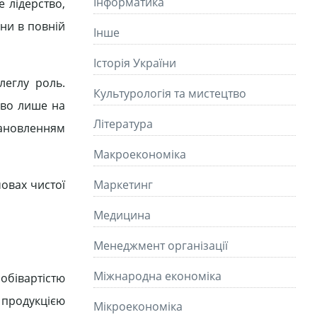
Інформатика
 лідерство,
ни в повній
Інше
Історія України
леглу роль.
Культурологія та мистецтво
иво лише на
Літературa
тановленням
Макроекономіка
мовах чистої
Маркетинг
Медицина
Менеджмент організації
Міжнародна економіка
обівартістю
 продукцією
Мікроекономіка