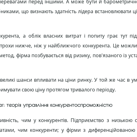
перевагами перед іншими. А може бути й барометричне
никами, що визнають здатність лідера встановлювати ці
рента, а облік власних витрат і попиту грає тут під
 трохи нижче, ніж у найближчого конкурента. Це можл
етод, фірма позбувається від ризику, пов'язаного із ус
евеликі шанси впливати на ціни ринку. У той же час в у
римувати свою ціну протягом тривалого періоду.
ваг: теорія управління конкурентоспроможністю
вність, чим у конкурентів. Підприємство з низькою с
ратами, чим конкуренти; у фірми з диференційованою