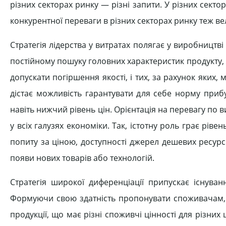
різних секторах ринку — різні запити. У різних сектора
конкурентної переваги в різних секторах ринку теж вел
Стратегія лідерства у витратах полягає у виробницт
постійному пошуку головних характеристик продукту, щ
допускати погіршення якості, і тих, за рахунок яких
дістає можливість гарантувати для себе норму приб
навіть нижчий рівень цін. Орієнтація на перевагу по 
у всіх галузях економіки. Так, істотну роль грає ріве
попиту за ціною, доступності джерел дешевих ресурс
появи нових товарів або технологій.
Стратегія широкої диференціації припускає існуван
Формуючи свою здатність пропонувати споживачам,
продукції, що має різні споживчі цінності для різни