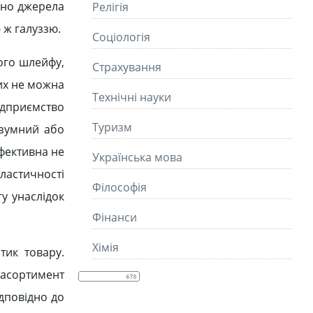
ідно джерела
Релігія
 ж галуззю.
Соціологія
ого шлейфу,
Страхування
ких не можна
Технічні науки
підприємство
Туризм
озумний або
ефективна не
Українська мова
еластичності
Філософія
у унаслідок
Фінанси
Хімія
тик товару.
 асортимент
ідповідно до