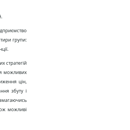
.
підприємство
отири групи:
ції.
их стратегій
ня можливих
иження цін,
ння збуту і
амагаючись
кож можливі