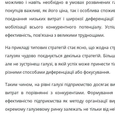
можливо і навіть необхідно в умовах розвинених га
покупців важливі, як його ціна, так і особлива спожи
поєднання низьких витрат і широкої диференціації 
мобілізації всього конкурентного потенціалу. Успі
ефективність, пов'язана з великими труднощами.
На прикладі типових стратегій стає ясно, що жодна стр
галузях чудово поєднується декілька стратегій. Більш
але не зустрінеш галузі, в якій успіх може принести т
різними способами диференціації або фокусування.
Таким чином, на рівні галузі підприємство досягає 
витрат в порівнянні з конкурентами. Формуванн
ефективністю підприємства як методу організації ви
окремому галузевому ринку залежать не тільки від неї