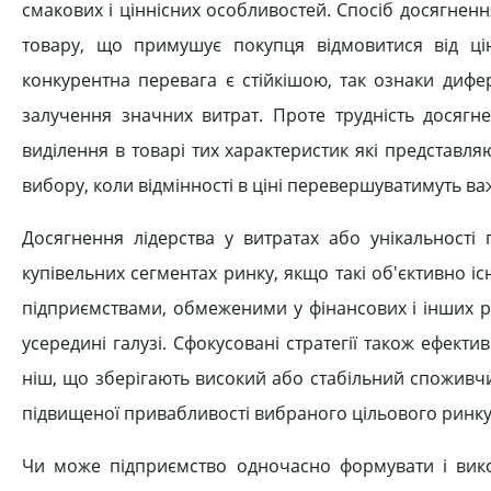
смакових і ціннісних особливостей. Спосіб досягнення
товару, що примушує покупця відмовитися від ці
конкурентна перевага є стійкішою, так ознаки дифе
залучення значних витрат. Проте трудність досяг
виділення в товарі тих характеристик які представля
вибору, коли відмінності в ціні перевершуватимуть ва
Досягнення лідерства у витратах або унікальност
купівельних сегментах ринку, якщо такі об'єктивно і
підприємствами, обмеженими у фінансових і інших р
усередині галузі. Сфокусовані стратегії також ефект
ніш, що зберігають високий або стабільний споживчий
підвищеної привабливості вибраного цільового ринку
Чи може підприємство одночасно формувати і вико