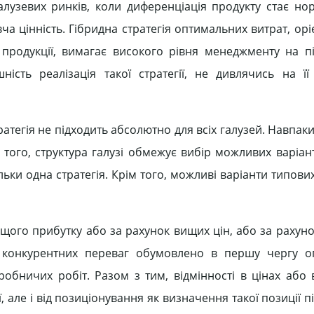
лузевих ринків, коли диференціація продукту стає но
вча цінність. Гібридна стратегія оптимальних витрат, ор
продукції, вимагає високого рівня менеджменту на пі
шність реалізація такої стратегії, не дивлячись на її
атегія не підходить абсолютно для всіх галузей. Навпаки
 того, структура галузі обмежує вибір можливих варіанті
ільки одна стратегія. Крім того, можливі варіанти типових
вищого прибутку або за рахунок вищих цін, або за рахун
я конкурентних переваг обумовлено в першу чергу о
робничих робіт. Разом з тим, відмінності в цінах або 
, але і від позиціонування як визначення такої позиції 