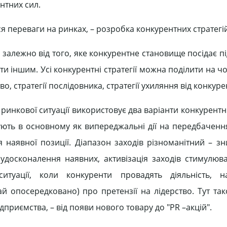
нтних сил.
я переваги на ринках, – розробка конкурентних стратегій
ся залежно від того, яке конкурентне становище посідає 
ти іншим. Усі конкурентні стратегії можна поділити на ч
во, стратегії послідовника, стратегії ухиляння від конкурен
ринкової ситуації використовує два варіанти конкурентн
вують в основному як випереджальні дії на передбачен
я наявної позиції. Діапазон заходів різноманітний – зн
 удосконалення наявних, активізація заходів стимулюва
ситуації, коли конкуренти провадять діяльність, н
ай опосередковано) про претензії на лідерство. Тут та
ідприємства, – від появи нового товару до "PR –акцій".