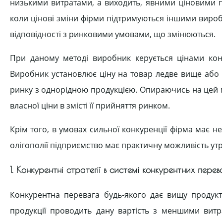
низькими витратами, а виходить, явними ціновими 
коли цінові зміни фірми підтримуються іншими вироб
відповідності з ринковими умовами, що змінюються.
При даному методі виробник керується цінами конку
Виробник установлює ціну на товар ледве вище або
ринку з однорідною продукцією. Опираючись на цей м
власної ціни в змісті її прийняття ринком.
Крім того, в умовах сильної конкуренції фірма має н
олігополії підприємство має практичну можливість ут
1. Конкурентні стратегії в системі конкурентних пере
Конкурентна перевага будь-якого дає вищу продукти
продукції проводить дану вартість з меншими вит