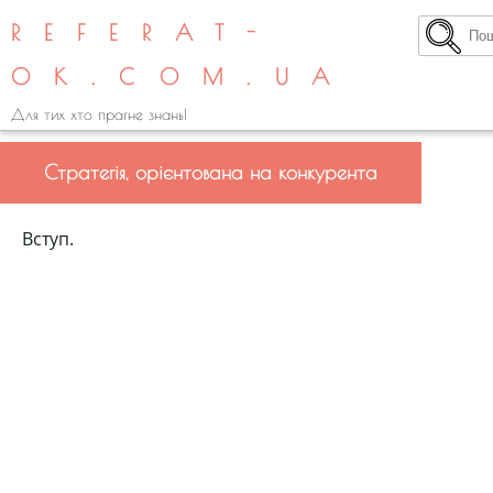
REFERAT-
OK.COM.UA
Для тих хто прагне знань!
Стратегія, орієнтована на конкурента
Вступ.