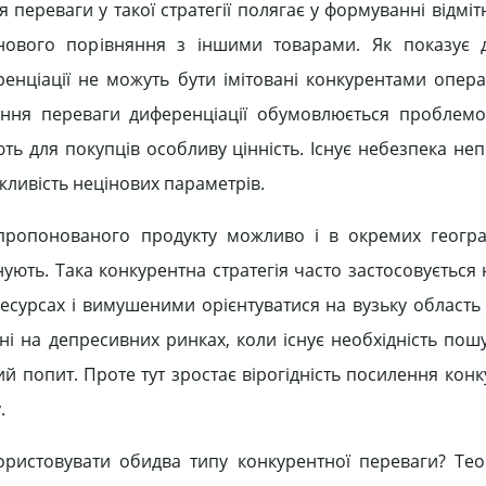
 переваги у такої стратегії полягає у формуванні відмі
нового порівняння з іншими товарами. Як показує д
ренціації не можуть бути імітовані конкурентами опера
нення переваги диференціації обумовлюється проблем
ють для покупців особливу цінність. Існує небезпека н
жливість нецінових параметрів.
і пропонованого продукту можливо і в окремих геогр
снують. Така конкурентна стратегія часто застосовуєтьс
есурсах і вимушеними орієнтуватися на вузьку область 
ивні на депресивних ринках, коли існує необхідність по
 попит. Проте тут зростає вірогідність посилення конку
.
ристовувати обидва типу конкурентної переваги? Те