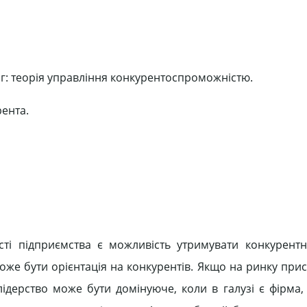
ваг: теорія управління конкурентоспроможністю.
рента.
і підприємства є можливість утримувати конкурентн
же бути орієнтація на конкурентів. Якщо на ринку прис
лідерство може бути домінуюче, коли в галузі є фірма,