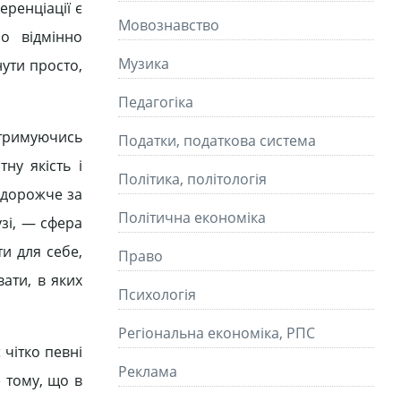
еренціації є
Мовознавство
о відмінно
Музика
ути просто,
Педагогіка
отримуючись
Податки, податкова система
ну якість і
Політика, політологія
 дорожче за
Політична економіка
зі, — сфера
ти для себе,
Право
вати, в яких
Психологія
Регіональна економіка, РПС
 чітко певні
Реклама
е тому, що в