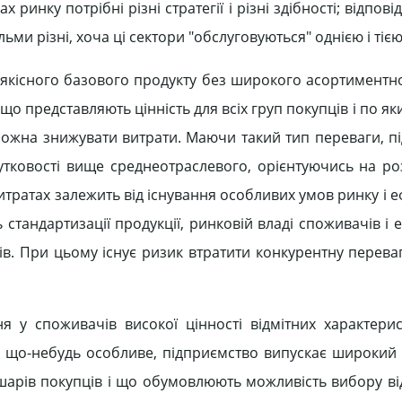
х ринку потрібні різні стратегії і різні здібності; відпов
ьми різні, хоча ці сектори "обслуговуються" однією і тією
ві якісного базового продукту без широкого асортиментн
о представляють цінність для всіх груп покупців і по я
, можна знижувати витрати. Маючи такий тип переваги, 
утковості вище среднеотраслевого, орієнтуючись на р
витратах залежить від існування особливих умов ринку і 
нь стандартизації продукції, ринковій владі споживачів і 
ів. При цьому існує ризик втратити конкурентну переваг
ня у споживачів високої цінності відмітних характерис
 що-небудь особливе, підприємство випускає широкий
х шарів покупців і що обумовлюють можливість вибору в