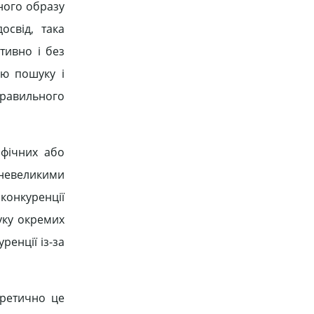
тного образу
освід, така
тивно і без
ою пошуку і
еправильного
афічних або
я невеликими
конкуренції
шуку окремих
ренції із-за
оретично це