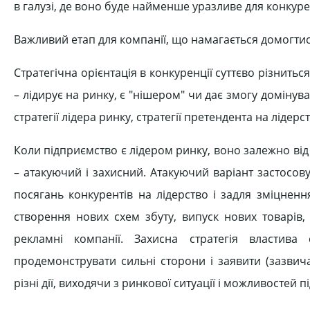
в галузі, де воно буде найменше уразливе для конкуре
Важливий етап для компанії, що намагається домогтис
Стратегічна орієнтація в конкуренції суттєво різнить
– лідирує на ринку, є "нішером" чи дає змогу домінува
стратегії лідера ринку, стратегії претендента на лідерст
Коли підприємство є лідером ринку, воно залежно від 
– атакуючий і захисний. Атакуючий варіант застосо
посягань конкурентів на лідерство і задля зміцненн
створення нових схем збуту, випуск нових товарів,
рекламні компанії. Захисна стратегія властива 
продемонструвати сильні сторони і заявити (зазвич
різні дії, виходячи з ринкової ситуації і можливостей п