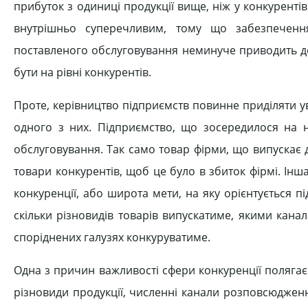
прибуток з одиниці продукції вище, ніж у конкурентів
внутрішньо суперечливим, тому що забезпечення
поставленого обслуговування неминуче приводить до
бути на рівні конкурентів.
Проте, керівництво підприємств повинне приділяти у
одного з них. Підприємство, що зосередилося на ни
обслуговування. Так само товар фірми, що випускає
товари конкурентів, щоб це було в збиток фірмі. Ін
конкуренції, або широта мети, на яку орієнтується п
скільки різновидів товарів випускатиме, якими канал
споріднених галузях конкуруватиме.
Одна з причин важливості сфери конкуренції полягає в
різновиди продукції, численні канали розповсюдження