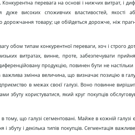
. Конкурентна перевага на основі і нижчих витрат, і диф
 дуже високих споживчих властивостей, якості аб
 дорожчання товару; це обійдеться дорожче, ніж прагн
вагу обом типам конкурентної переваги, хоч і строго д
зьких витратах, винне, проте, забезпечувати прийнят
 диференційовану продукцію, повинен бути не настільки
ша важлива змінна величина, що визначає позицію в галу
ідприємство в межах своєї галузі. Воно повинне виріши
ами збуту користуватися, який круг покупців обслугову
 тому, що галузі сегментовані. Майже в кожній галузі є
 і збуту і декілька типів покупців. Сегментація важлив