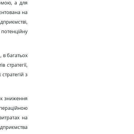
рмою, а для
ієнтована на
дприємстві,
 потенційну
, в багатьох
в стратегії,
 стратегій з
ок зниження
пераційною
витратах на
підприємства