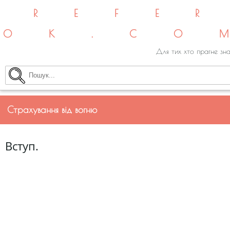
REFE
OK.CO
Для тих хто прагне зна
Страхування від вогню
Вступ.