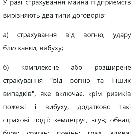
У разі страхування майна підприємств
вирізняють два типи договорів:
а) страхування від вогню, удару
блискавки, вибуху;
б) комплексне або розширене
страхування "від вогню та інших
випадків", яке включає, крім ризиків
пожежі і вибуху, додатково такі
страхові події: землетрус; зсув; обвал;
буря; ураган; повінь; град, злива;