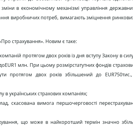
і, зміни в економічному механізмі управління державн
ння виробничих потреб, вимагають зміцнення ринкових
«Про страхування». Новим є таке:
омпаній протягом двох років із дня вступу Закону в сил
 доEUR1 млн. При цьому розмірстатутних фондів страхов
ути протягом двох років збільшений до EUR750тис.,
у в українських страхових компаніях;
клад, скасована вимога першочерговості перестрахува
ахування, що може в найкоротший термін значно збіл