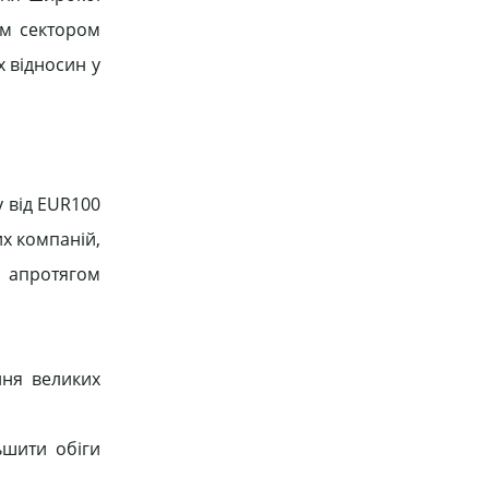
им сектором
 відносин у
у від EUR100
их компаній,
 апротягом
ння великих
ьшити обіги