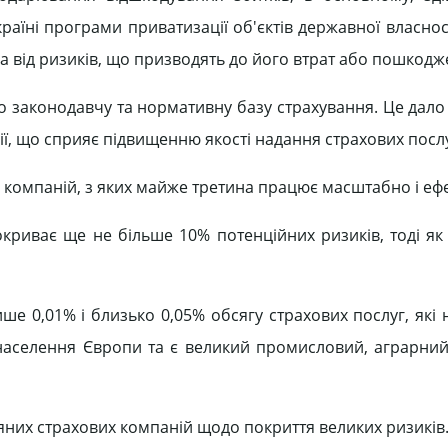
раїні програми приватизації об'єктів державної власно
на від ризиків, що призводять до його втрат або пошкодж
но законодавчу та нормативну базу страхування. Це дал
ї, що сприяє підвищенню якості надання страхових послу
х компаній, з яких майже третина працює масштабно і еф
окриває ще не більше 10% потенційних ризиків, тоді як 
ше 0,01% і близько 0,05% обсягу страхових послуг, які
населення Європи та є великий промисловий, аграрний
них страхових компаній щодо покриття великих ризиків