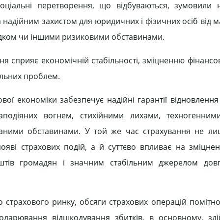
оціальні перетворення, що відбуваються, зумовили н
а надійним захистом для юридичних і фізичних осіб від 
адком чи іншими ризиковими обставинами.
ня сприяє економічній стабільності, зміцненню фінансов
іальних проблем.
ової економіки забезпечує надійні гарантії відновленн
аподіяних вогнем, стихійними лихами, техногенними
аними обставинами. У той же час страхування не ли
ояві страхових подій, а й суттєво впливає на зміцнен
тів громадян і значним стабільним джерелом довг
страхового ринку, обсяги страхових операцій помітно
дарювання відшкодування збитків, в основному, зді