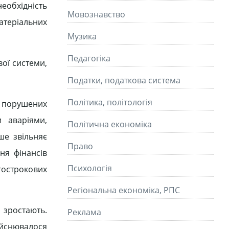
еобхідність
Мовознавство
матеріальних
Музика
Педагогіка
ої системи,
Податки, податкова система
Політика, політологія
я порушених
 аваріями,
Політична економіка
ше звільняє
Право
ня фінансів
Психологія
острокових
Регіональна економіка, РПС
 зростають.
Реклама
йснювалося