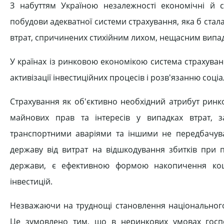
З набуттям Україною незалежності економічні й с
побудови адекватної системи страхування, яка б стал
втрат, спричинених стихійним лихом, нещасним вип
У країнах із ринковою економікою система страхуван
активізації інвестиційних процесів і розв'язанню соц
Страхування як об'єктивно необхідний атрибут ринк
майнових прав та інтересів у випадках втрат, з
транспортними аваріями та іншими не передбачув
державу від витрат на відшкодування збитків при п
держави, є ефективною формою накопичення кош
інвестицій.
Незважаючи на труднощі становлення національного 
Це зумовлено тим, що в неринкових умовах госпо