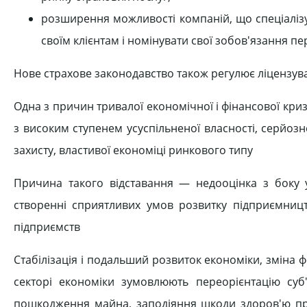
розширення можливості компаній, що спеціалізу
своїм клієнтам і номінувати свої зобов'язання пе
Нове страхове законодавство також регулює ліцензув
Одна з причин тривалої економічної і фінансової криз
з високим ступенем усуспільненої власності, серйоз
захисту, властивої економіці ринкового типу
Причина такого відставання — недооцінка з боку у
створенні сприятливих умов розвитку підприємницт
підприємств
Стабілізація і подальший розвиток економіки, зміна
секторі економіки зумовлюють переорієнтацію суб'є
пошкодження майна, заподіяння шкоди здоров'ю пр