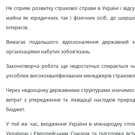
Не сприяє розвитку страхової справи в Україні і від
майна як юридичних, так і фізичних осіб, до ширш
інтересів.
Вимагає подальшого вдосконалення державний к
організаціями набутих зобов'язань
Законотворча робота ще недостатньо спирається на
уособлює висококваліфікованих менеджерів страхової
Через недооцінку державними структурами значимост
витрат з упередження та ліквідації наслідків прир
бюджет.
У той же час, входження України в міжнародну спіл
Україною і Європейським Союзом та підготовка вступ