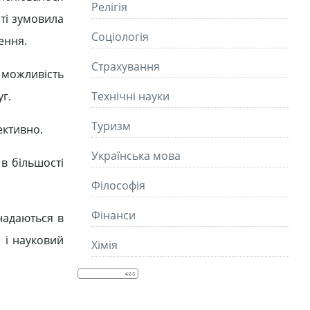
Релігія
сті зумовила
Соціологія
ення.
Страхування
о можливість
г.
Технічні науки
Туризм
ективно.
Українська мова
в більшості
Філософія
Фінанси
 надаються в
 і науковий
Хімія
.