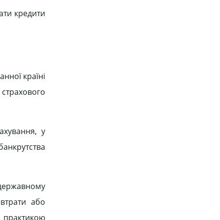
ати кредити
анної країні
 страхового
ахування, у
банкрутства
 державному
 втрати або
ю практикою