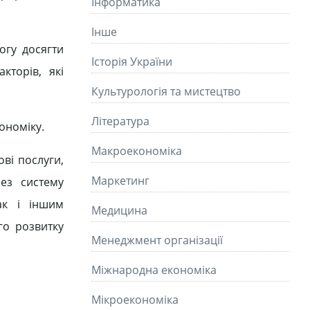
Інформатика
Інше
огу досягти
Історія України
кторів, які
Культурологія та мистецтво
Літературa
ономіку.
Макроекономіка
ові послуги,
Маркетинг
ез систему
ак і іншим
Медицина
го розвитку
Менеджмент організації
Міжнародна економіка
Мікроекономіка