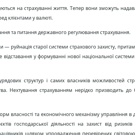
ються на страхуванні життя. Тепер вони зможуть надав
ред клієнтами у валюті.
ання та питання державного регулювання страхування.
и — руйнація старої системи страхового захисту, притам
не відставання у формуванні нової національної системи
рядових структур і самих власників можливостей стр
ва. Нехтування страхуванням нерідко призводить до 
 форм власності та економічного механізму управління в
ктів господарської діяльності на захист від ризиків
ацівників шляхом упровадження перевірених світово