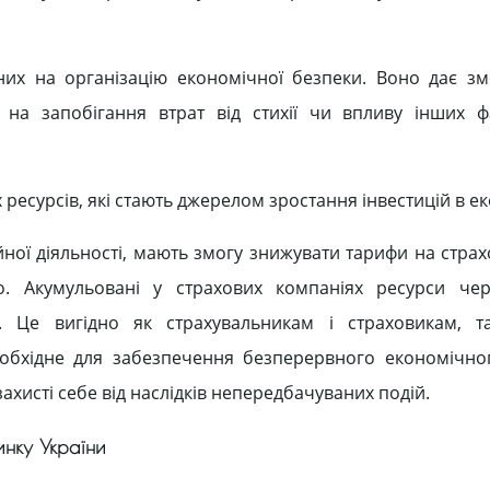
них на організацію економічної безпеки. Воно дає зм
на запобігання втрат від стихії чи впливу інших фа
есурсів, які стають джерелом зростання інвестицій в ек
йної діяльності, мають змогу знижувати тарифи на страх
о. Акумульовані у страхових компаніях ресурси чер
 Це вигідно як страхувальникам і страховикам, т
еобхідне для забезпечення безперервного економічно
ахисті себе від наслідків непередбачуваних подій.
инку України