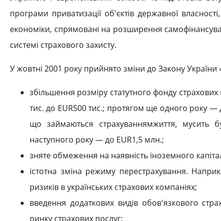
програми приватизації об'єктів державної власност
економіки, спрямовані на розширення самофінансува
системі страхового захисту.
У жовтні 2001 року прийнято зміни до Закону України 
збільшення розміру статутного фонду страхових к
тис. до EUR500 тис.; протягом ще одного року —
що займаються страхуваннямжиття, мусить б
наступного року — до EUR1,5 млн.;
зняте обмеження на наявність іноземного капітал
істотна зміна режиму перестрахування. Напри
ризиків в українських страхових компаніях;
введення додаткових видів обов'язкового стр
ринку страхових послуг;