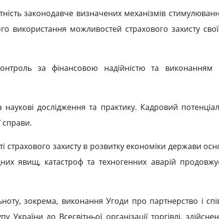
сутність законодавче визначених механізмів стимулюван
ого використання можливостей страхового захисту сво
онтроль за фінансовою надійністю та виконанням 
 наукові дослідження та практику. Кадровий потенціа
 справи.
і страхового захисту в розвитку економіки держави осн
одних явищ, катастроф та техногенних аварій продовжу
ьноту, зокрема, виконання Угоди про партнерство і сп
у України до Всесвітньої організації торгівлі, здійсне