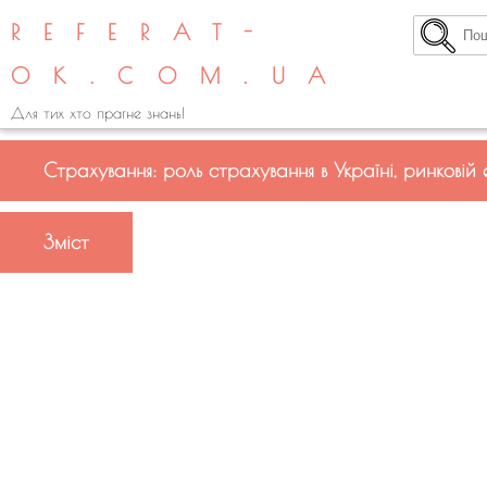
REFERAT-
OK.COM.UA
Для тих хто прагне знань!
Страхування: роль страхування в Україні, ринковій 
Зміст